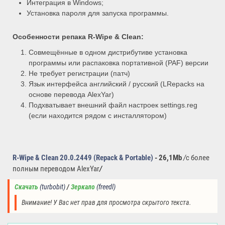
Интеграция в Windows;
Установка пароля для запуска программы.
Особенности репака R-Wipe & Clean:
Совмещённые в одном дистрибутиве установка
программы или распаковка портативной (PAF) версии
Не требует регистрации (патч)
Язык интерфейса английский / русский (LRepacks на
основе перевода AlexYar)
Подхватывает внешний файл настроек settings.reg
(если находится рядом с инсталлятором)
R-Wipe & Clean 20.0.2449 (Repack & Portable)
- 26,1Mb
/
с более
полным переводом AlexYar
/
Скачать
(turbobit)
/ 
Зеркало
(
freedl)
Внимание! У Вас нет прав для просмотра скрытого текста.