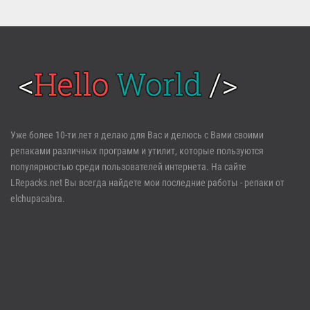
Войти
Уже более 10-ти лет я делаю для Вас и делюсь с Вами своими
репаками различных программ и утилит, которые пользуются
Забыли пароль?
Регистрация
популярностью среди пользователей интернета. На сайте
LRepacks.net Вы всегда найдете мои последние работы - репаки от
elchupacabra.