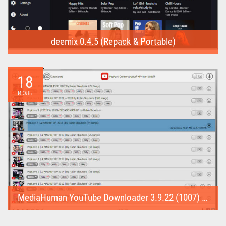
deemix 0.4.5 (Repack & Portable)
deemix (Repack & Portable) - программа позволяет скачивать
треки...
18
ИЮЛЬ
MediaHuman YouTube Downloader 3.9.22 (1007) (Repack & Portable)
MediaHuman YouTube Downloader (Repack & Portable) - удобное...