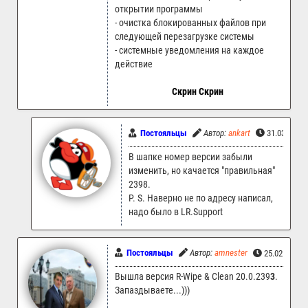
открытии программы
- очистка блокированных файлов при
следующей перезагрузке системы
- системные уведомления на каждое
действие
Скрин
Скрин
Постояльцы
Автор:
ankart
31.03.2023
В шапке номер версии забыли
изменить, но качается "правильная"
2398.
P. S. Наверно не по адресу написал,
надо было в LR.Support
Постояльцы
Автор:
amnester
25.02.2023 
Вышла версия R-Wipe & Clean 20.0.239
3
.
Запаздываете...)))