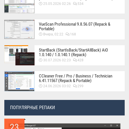
25.05.2026 02:26
534
VueScan Professional 9.8.56.07 (Repack &
Portable)
Вчера, 02:22
168
StartBack (StartIsBack/StartAllBack) AiO
1.0.140 / 1.0.140.1 (Repack)
30.07.2026 02:23
428
CCleaner Free / Pro / Business / Technician
6.41.11567 (Repack & Portable)
24.06.2026 03:02
299
ПОПУЛЯРНЫЕ РЕПАКИ
23