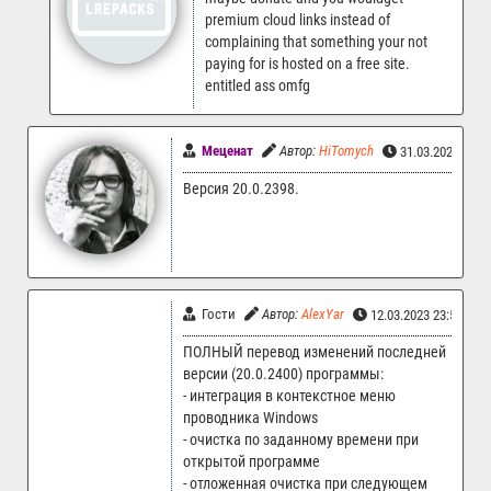
premium cloud links instead of
complaining that something your not
paying for is hosted on a free site.
entitled ass omfg
Меценат
Автор:
HiTomych
31.03.2023 22:
Версия 20.0.2398.
Гости
Автор:
AlexYar
12.03.2023 23:55
ПОЛНЫЙ перевод изменений последней
версии (20.0.2400) программы:
- интеграция в контекстное меню
проводника Windows
- очистка по заданному времени при
открытой программе
- отложенная очистка при следующем