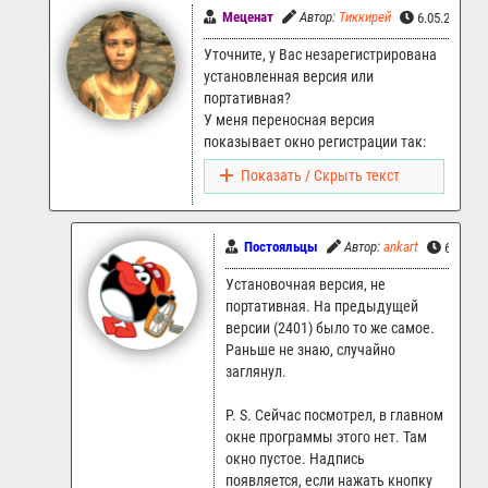
Меценат
Автор:
Тиккирей
6.05.2023 1
Уточните, у Вас незарегистрирована
установленная версия или
портативная?
У меня переносная версия
показывает окно регистрации так:
Показать / Скрыть текст
Постояльцы
Автор:
ankart
6.05.20
Установочная версия, не
портативная. На предыдущей
версии (2401) было то же самое.
Раньше не знаю, случайно
заглянул.
P. S. Сейчас посмотрел, в главном
окне программы этого нет. Там
окно пустое. Надпись
появляется, если нажать кнопку