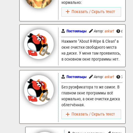
нормально:
Показать / Скрыть текст
Постояльцы
Автор:
ankart
6.05.20
Нажмите "About R-Wipe & Clean" в
окне очистки свободного места
на диске. У меня там проявилось,
в основном окне программы нет.
Постояльцы
Автор:
ankart
7.05.20
Без русификатора то же самое. В
главном окне программы всё
нормально, а окне очистки диска
облегчённая.
Показать / Скрыть текст