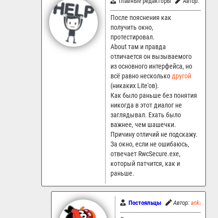
Главные редакторы
Автор:
LR.Sup
После пояснения как
получить окно,
протестировал.
About там и правда
отличается он вызываемого
из основного интерфейса, но
всё равно несколько
другой
(никаких Lite'ов).
Как было раньше без понятия
никогда в этот диалог не
заглядывал. Ехать было
важнее, чем шашечки.
Причину отличий не подскажу.
За окно, если не ошибаюсь,
отвечает RwcSecure.exe,
который патчится, как и
раньше.
Постояльцы
Автор:
ankart