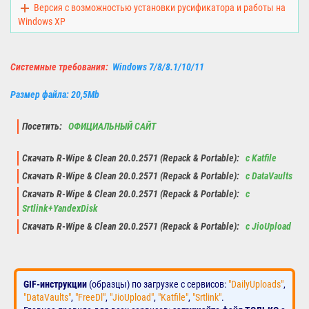
Версия с возможностью установки русификатора и работы на
Windows XP
Системные требования:
Windows 7/8/8.1/10/11
Размер файла: 20,5Mb
Посетить:
ОФИЦИАЛЬНЫЙ САЙТ
Скачать R-Wipe & Clean 20.0.2571 (Repack & Portable):
с Katfile
Скачать R-Wipe & Clean 20.0.2571 (Repack & Portable):
с DataVaults
Скачать R-Wipe & Clean 20.0.2571 (Repack & Portable):
с
Srtlink+YandexDisk
Скачать R-Wipe & Clean 20.0.2571 (Repack & Portable):
с JioUpload
GIF-инструкции
(образцы) по загрузке с сервисов:
"DailyUploads"
,
"DataVaults"
,
"FreeDl"
,
"JioUpload"
,
"Katfile"
,
"Srtlink"
.