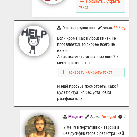
Показать / Скрыть
текст
Главные редакторы
Автор:
LR.Support
Если кроме как в About никак не
проявляется, то скорее всего не
важно.
А как получить указанное окно? У
меня при тесте так
Показать / Скрыть текст
И ещё просьба посмотреть, какой
будет ситуация без установки
русификатора.
Меценат
Автор:
Тиккирей
6.05.202
У меня в портативной версии и
без русификатора с регистрацией