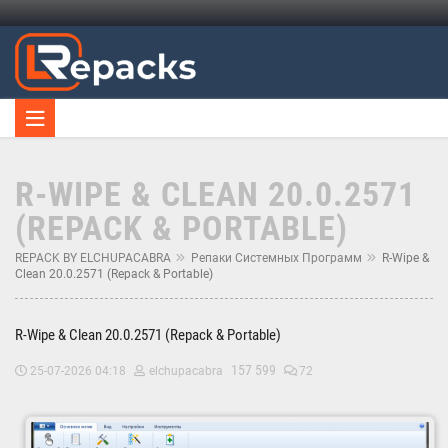
R-WIPE & CLEAN 20.0.2571
(REPACK & PORTABLE)
REPACK BY ELCHUPACABRA
Репаки Системных Программ
R-Wipe &
Clean 20.0.2571 (Repack & Portable)
R-Wipe & Clean 20.0.2571 (Repack & Portable)
157 599
25-07-2026 04:18
elchupacabra
72