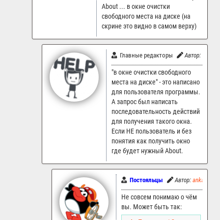
About ... в окне очистки
свободного места на диске (на
скрине это видно в самом верху)
Главные редакторы
Автор:
LR.Sup
"в окне очистки свободного
места на диске" - это написано
для пользователя программы.
А запрос был написать
последовательность действий
для получения такого окна.
Если НЕ пользователь и без
понятия как получить окно
где будет нужный About.
Постояльцы
Автор:
ankart
Не совсем понимаю о чём
вы. Может быть так: