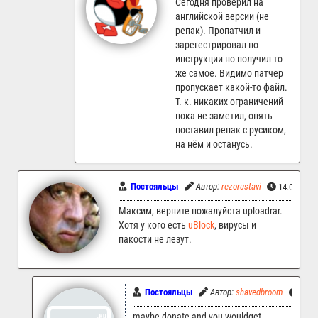
Сегодня проверил на
английской версии (не
репак). Пропатчил и
зарегестрировал по
инструкции но получил то
же самое. Видимо патчер
пропускает какой-то файл.
Т. к. никаких ограничений
пока не заметил, опять
поставил репак с русиком,
на нём и останусь.
Постояльцы
Автор:
rezorustavi
14.04.2023
Максим, верните пожалуйста uploadrar.
Хотя у кого есть
uBlock
, вирусы и
пакости не лезут.
Постояльцы
Автор:
shavedbroom
14.0
maybe donate and you wouldget