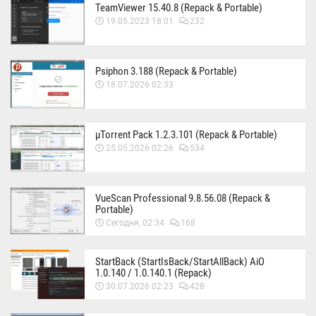
TeamViewer 15.40.8 (Repack & Portable)
19.05.2023 18:01
232
Psiphon 3.188 (Repack & Portable)
18.07.2026 02:33
µTorrent Pack 1.2.3.101 (Repack & Portable)
25.05.2026 02:26
534
VueScan Professional 9.8.56.08 (Repack &
Portable)
Сегодня, 02:34
168
StartBack (StartIsBack/StartAllBack) AiO
1.0.140 / 1.0.140.1 (Repack)
30.07.2026 02:23
428