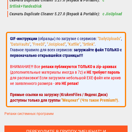
Скачать Duplicate Cleaner 5.27.0 (Repack & Portable):
с
Srtlink+YandexDisk
Скачать Duplicate Cleaner 5.27.0 (Repack & Portable):
с JioUpload
GIF-инструкции
(образцы) по загрузке с сервисов:
"DailyUploads"
,
"DataVaults"
,
"FreeDl"
,
"JioUpload"
,
"Katfile"
,
"Srtlink"
.
Главное правило для всех сервисов:
загружайте файл ТОЛЬКО с
первоначально открывшейся страницы!!!
ВНИМАНИЕ!!! Все
репаки публикуются ТОЛЬКО в zip-архивах
(дополнительные материалы иногда в 7z) и
НЕ требуют пароль
для распаковки! Если загрузили небольшой EXE-файл или архив
не заявленного размера -
это НЕ репак!
Прямые ссылки на загрузку (KrakenFiles / Яндекс Диск)
доступны только для группы
"Меценат" (Что такое Premium?)
.
Репаки системных программ
ПЕРЕХОДИТЕ В ГРУППУ "МЕЦЕНАТ" И