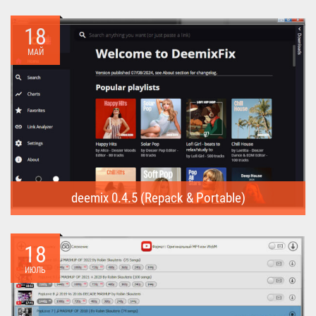
Internet Download Manager (Repack) - это программа
предназначена для...
18
МАЙ
deemix 0.4.5 (Repack & Portable)
deemix (Repack & Portable) - программа позволяет скачивать
треки...
18
ИЮЛЬ