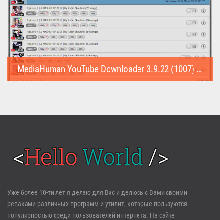
MediaHuman YouTube Downloader 3.9.22 (1007) (Repack & Portable)
MediaHuman YouTube Downloader (Repack & Portable) - удобное...
Войти
Уже более 10-ти лет я делаю для Вас и делюсь с Вами своими
репаками различных программ и утилит, которые пользуются
Забыли пароль?
Регистрация
популярностью среди пользователей интернета. На сайте