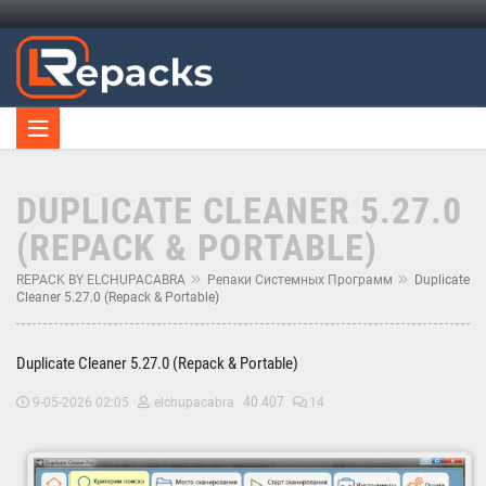
DUPLICATE CLEANER 5.27.0
(REPACK & PORTABLE)
REPACK BY ELCHUPACABRA
Репаки Системных Программ
Duplicate
Cleaner 5.27.0 (Repack & Portable)
Duplicate Cleaner 5.27.0 (Repack & Portable)
40 407
9-05-2026 02:05
elchupacabra
14