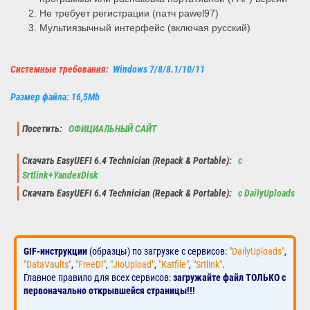
Не требует регистрации (патч pawel97)
Мультиязычный интерфейс (включая русский)
Системные требования:
Windows 7/8/8.1/10/11
Размер файла: 16,5Mb
Посетить:
ОФИЦИАЛЬНЫЙ САЙТ
Скачать EasyUEFI 6.4 Technician (Repack & Portable):
с
Srtlink+YandexDisk
Скачать EasyUEFI 6.4 Technician (Repack & Portable):
с DailyUploads
GIF-инструкции
(образцы) по загрузке с сервисов:
"DailyUploads"
,
"DataVaults"
,
"FreeDl"
,
"JioUpload"
,
"Katfile"
,
"Srtlink"
.
Главное правило для всех сервисов:
загружайте файл ТОЛЬКО с
первоначально открывшейся страницы!!!