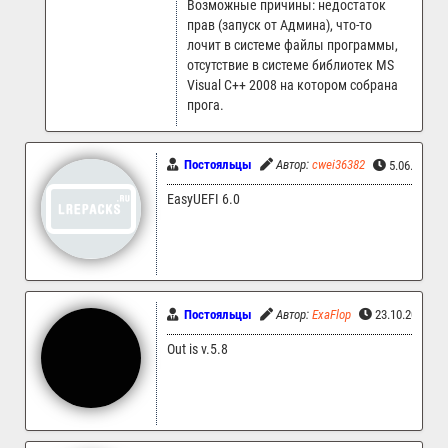
Возможные причины: недостаток
прав (запуск от Админа), что-то
лочит в системе файлы программы,
отсутствие в системе библиотек MS
Visual C++ 2008 на котором собрана
прога.
Постояльцы
Автор:
cwei36382
5.06.2025 
EasyUEFI 6.0
Постояльцы
Автор:
ExaFlop
23.10.2024 15
Out is v.5.8