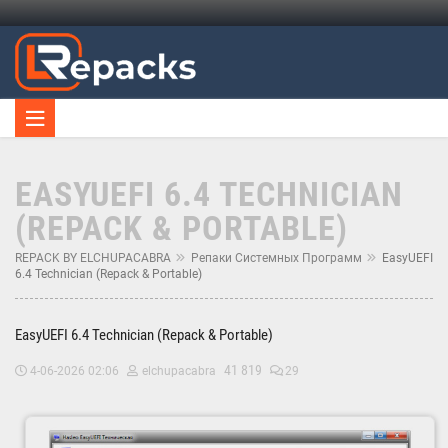
EASYUEFI 6.4 TECHNICIAN
(REPACK & PORTABLE)
REPACK BY ELCHUPACABRA
Репаки Системных Программ
EasyUEFI
6.4 Technician (Repack & Portable)
EasyUEFI 6.4 Technician (Repack & Portable)
41 819
4-06-2026 02:06
elchupacabra
29