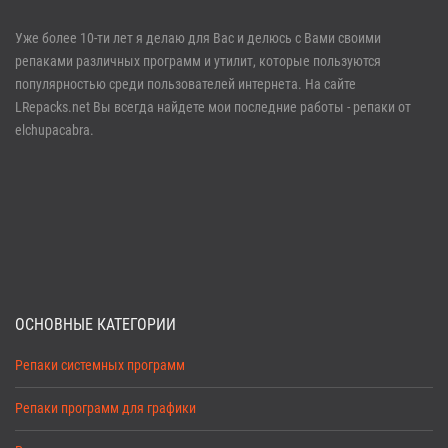
Войти
Уже более 10-ти лет я делаю для Вас и делюсь с Вами своими
репаками различных программ и утилит, которые пользуются
Забыли пароль?
Регистрация
популярностью среди пользователей интернета. На сайте
LRepacks.net Вы всегда найдете мои последние работы - репаки от
elchupacabra.
ОСНОВНЫЕ КАТЕГОРИИ
Репаки системных программ
Репаки программ для графики