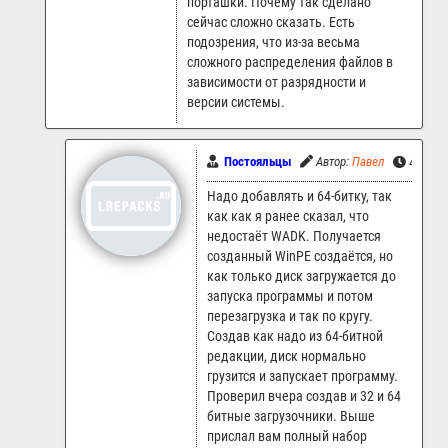
порташки. Почему так сделано
сейчас сложно сказать. Есть
подозрения, что из-за весьма
сложного распределения файлов в
зависимости от разрядности и
версии системы.
Постояльцы
Автор:
Павел
4.08.20
Надо добавлять и 64-битку, так
как как я ранее сказал, что
недостаёт WADK. Получается
созданный WinPE создаётся, но
как только диск загружается до
запуска программы и потом
перезагрузка и так по кругу.
Создав как надо из 64-битной
редакции, диск нормально
грузится и запускает программу.
Проверил вчера создав и 32 и 64
битные загрузочники. Выше
прислал вам полный набор