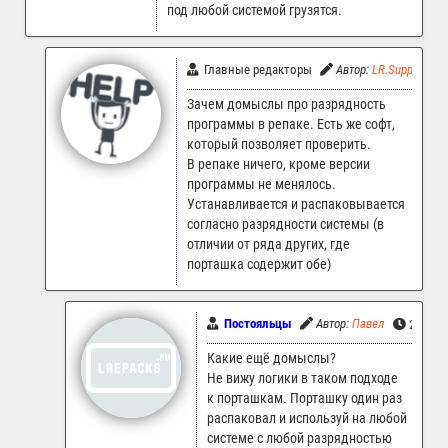
под любой системой грузятся.
Главные редакторы
Автор:
LR.Support
Зачем домыслы про разрядность
программы в репаке. Есть же софт,
который позволяет проверить.
В репаке ничего, кроме версии
программы не менялось.
Устанавливается и распаковывается
согласно разрядности системы (в
отличии от ряда других, где
порташка содержит обе)
Постояльцы
Автор:
Павел
26.03.2
Какие ещё домыслы?
Не вижу логики в таком подходе
к порташкам. Порташку один раз
распаковал и используй на любой
системе с любой разрядностью