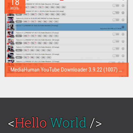
18
ИЮЛЬ
MediaHuman YouTube Downloader 3.9.22 (1007) (Repack & Portable)
MediaHuman YouTube Downloader (Repack & Portable) - удобное...