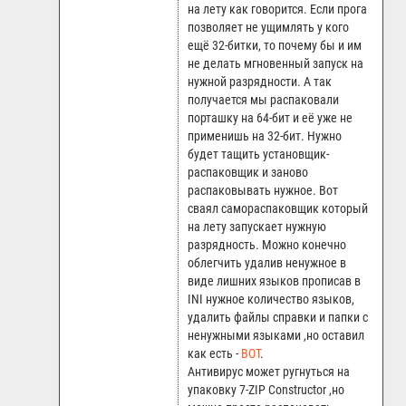
на лету как говорится. Если прога
позволяет не ущимлять у кого
ещё 32-битки, то почему бы и им
не делать мгновенный запуск на
нужной разрядности. А так
получается мы распаковали
порташку на 64-бит и её уже не
применишь на 32-бит. Нужно
будет тащить установщик-
распаковщик и заново
распаковывать нужное. Вот
сваял самораспаковщик который
на лету запускает нужную
разрядность. Можно конечно
облегчить удалив ненужное в
виде лишних языков прописав в
INI нужное количество языков,
удалить файлы справки и папки с
ненужными языками ,но оставил
как есть -
ВОТ
.
Антивирус может ругнуться на
упаковку 7-ZIP Constructor ,но