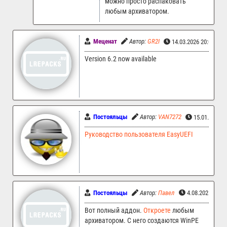
можно просто распаковать
любым архиватором.
Меценат
Автор:
GR2I
14.03.2026 20:04
Version 6.2 now available
Постояльцы
Автор:
VAN7272
15.01.2026 
Руководство пользователя EasyUEFI
Постояльцы
Автор:
Павел
4.08.2025 05:4
Вот полный аддон.
Откроете
любым
архиватором. С него создаются WinPE