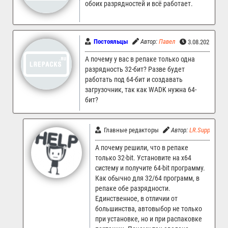
обоих разрядностей и всё работает.
Постояльцы
Автор:
Павел
3.08.2025 21:5
А почему у вас в репаке только одна
разрядность 32-бит? Разве будет
работать под 64-бит и создавать
загрузочник, так как WADK нужна 64-
бит?
Главные редакторы
Автор:
LR.Support
А почему решили, что в репаке
только 32-bit. Установите на x64
систему и получите 64-bit программу.
Как обычно для 32/64 программ, в
репаке обе разрядности.
Единственное, в отличии от
большинства, автовыбор не только
при установке, но и при распаковке