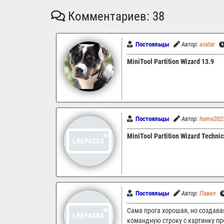
Комментариев: 38
Постояльцы
Автор:
avatar
MiniTool Partition Wizard 13.9
Постояльцы
Автор:
home202
MiniTool Partition Wizard Technic
Постояльцы
Автор:
Павел
Сама прога хорошая, но создава
командную строку с картинку п