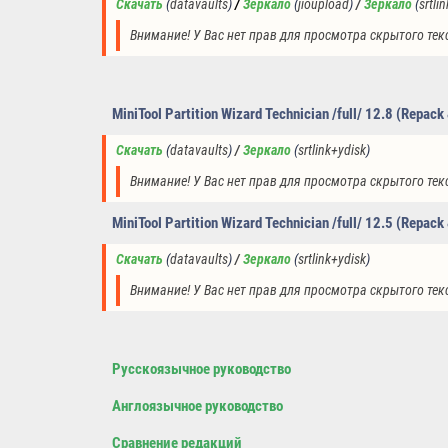
Скачать
(
datavaults
) 
/
Зеркало
(
jioupload
)
 / 
Зеркало
(
srtli
Внимание! У Вас нет прав для просмотра скрытого тек
MiniTool Partition Wizard Technician /full/ 12.8 (Repack
Скачать
(
datavaults
) 
/ 
Зеркало
(
srtlink+ydisk
)
Внимание! У Вас нет прав для просмотра скрытого тек
MiniTool Partition Wizard Technician /full/ 12.5 (Repack
Скачать
(
datavaults
)
 / 
Зеркало
(
srtlink+ydisk
)
Внимание! У Вас нет прав для просмотра скрытого тек
Русскоязычное руководство
Англоязычное руководство
Сравнение редакций