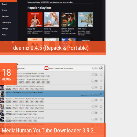
deemix 0.4.5 (Repack & Portable)
deemix (Repack & Portable) - программа позволяет
скачивать треки...
18
ИЮЛЬ
MediaHuman YouTube Downloader 3.9.22 (1007) (Repack & Portable)