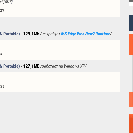
nk+ydisk
)
ста.
 & Portable)
- 129,1Mb
/не требует
MS Edge WebView2 Runtime
/
ста.
 & Portable)
- 127,1MB
/работает на Windows XP
/
ста.