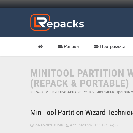
Репаки
Программы
MINITOOL PARTITION W
(REPACK & PORTABLE)
REPACK BY ELCHUPACABRA
Репаки Системных Програм
MiniTool Partition Wizard Technic
133 174
28-02-2026 01:48
elchupacabra
38