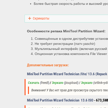
Более быстрая скорость работы и высокий ур
Скриншоты
Особенности репака
MiniTool Partition Wizard:
Совмещённые в одном дистрибутиве установк
Не требует регистрации (патч yaschir)
Мультиязычный интерфейс (включая русский 
Опционная установка компонента File Viewer (
Дополнительные загрузки:
MiniTool Partition Wizard Technician /lite/ 13.6 (Repack
Скачать
(
freedl
) 
/
Зеркало
(
jioupload
)
 / 
Зеркало
(
srtlink+yd
Внимание! У Вас нет прав для просмотра скрытого тек
MiniTool Partition Wizard Technician 13
.6 ISO
- 673,5M