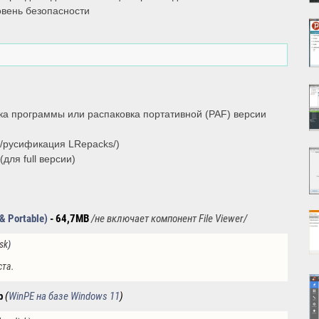
овень безопасности
а программы или распаковка портативной (PAF) версии
/русификация LRepacks/)
для full версии)
 & Portable)
- 64,7MB
/не включает компонент
File Viewer/
isk
)
ста.
b
(
WinPE на базе Windows 11
)