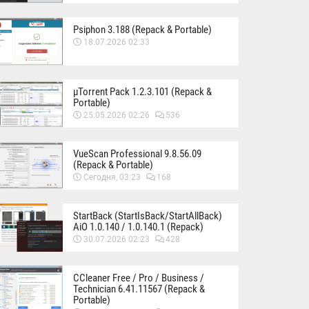
Psiphon 3.188 (Repack & Portable)
18.07.2026 02:33
µTorrent Pack 1.2.3.101 (Repack &
Portable)
25.05.2026 02:26
536
VueScan Professional 9.8.56.09
(Repack & Portable)
Сегодня, 03:23
168
StartBack (StartIsBack/StartAllBack)
AiO 1.0.140 / 1.0.140.1 (Repack)
30.07.2026 02:23
428
CCleaner Free / Pro / Business /
Technician 6.41.11567 (Repack &
Portable)