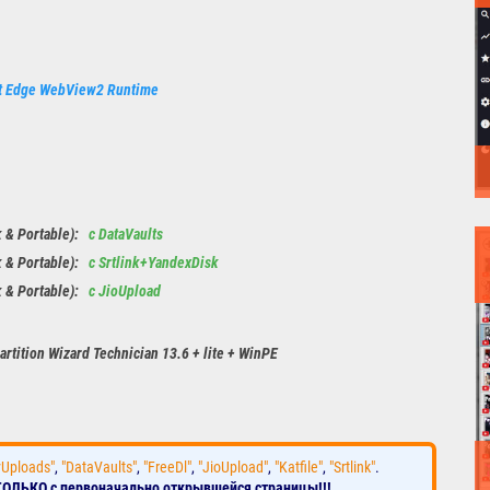
ft Edge WebView2 Runtime
k & Portable):
с DataVaults
k & Portable):
с Srtlink+YandexDisk
k & Portable):
с JioUpload
tition Wizard Technician 13.6 + lite + WinPE
yUploads"
,
"DataVaults"
,
"FreeDl"
,
"JioUpload"
,
"Katfile"
,
"Srtlink"
.
ТОЛЬКО с первоначально открывшейся страницы!!!