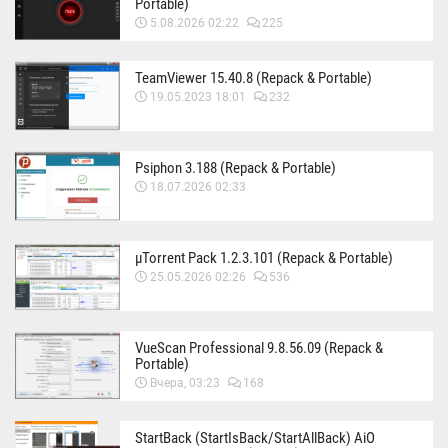
Portable)
5.08.2026 02:22
225
TeamViewer 15.40.8 (Repack & Portable)
19.05.2023 18:01
232
Psiphon 3.188 (Repack & Portable)
18.07.2026 02:33
µTorrent Pack 1.2.3.101 (Repack & Portable)
25.05.2026 02:26
536
VueScan Professional 9.8.56.09 (Repack &
Portable)
Вчера, 03:23
168
StartBack (StartIsBack/StartAllBack) AiO