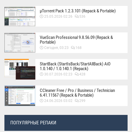
µTorrent Pack 1.2.3.101 (Repack & Portable)
25.05.2026 02:26
536
VueScan Professional 9.8.56.09 (Repack &
Portable)
Сегодня, 03:23
168
StartBack (StartIsBack/StartAllBack) AiO
1.0.140 / 1.0.140.1 (Repack)
30.07.2026 02:23
428
CCleaner Free / Pro / Business / Technician
6.41.11567 (Repack & Portable)
24.06.2026 03:02
299
ПОПУЛЯРНЫЕ РЕПАКИ