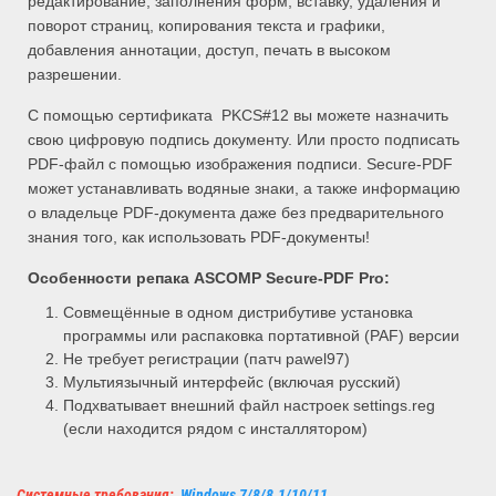
редактирование, заполнения форм, вставку, удаления и
поворот страниц, копирования текста и графики,
добавления аннотации, доступ, печать в высоком
разрешении.
С помощью сертификата PKCS#12 вы можете назначить
свою цифровую подпись документу. Или просто подписать
PDF-файл с помощью изображения подписи. Secure-PDF
может устанавливать водяные знаки, а также информацию
о владельце PDF-документа даже без предварительного
знания того, как использовать PDF-документы!
Особенности репака
ASCOMP
Secure-PDF Pro
:
Совмещённые в одном дистрибутиве установка
программы или распаковка портативной (PAF) версии
Не требует регистрации (патч pawel97)
Мультиязычный интерфейс (включая русский)
Подхватывает внешний файл настроек settings.reg
(если находится рядом с инсталлятором)
Системные требования:
Windows 7/8/8.1/10/11