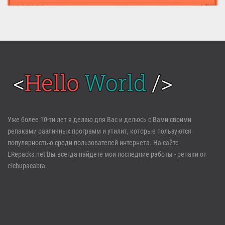
MediaHuman YouTube Downloader (Repack & Portable) - удобное...
Войти
Уже более 10-ти лет я делаю для Вас и делюсь с Вами своими
репаками различных программ и утилит, которые пользуются
Забыли пароль?
Регистрация
популярностью среди пользователей интернета. На сайте
LRepacks.net Вы всегда найдете мои последние работы - репаки от
elchupacabra.