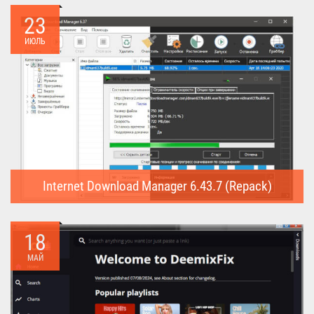
23
ИЮЛЬ
Internet Download Manager 6.43.7 (Repack)
Internet Download Manager (Repack) - это программа
предназначена для...
18
МАЙ