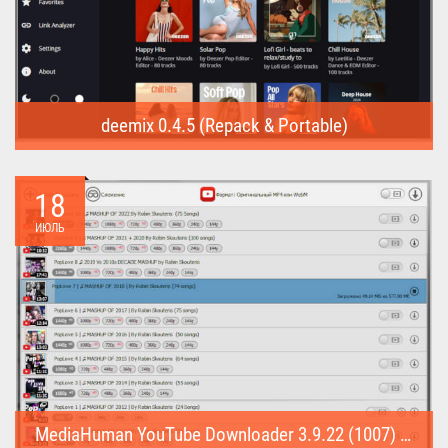
deemix 0.4.5 (Repack & Portable)
deemix (Repack & Portable) - программа позволяет скачивать
треки...
18
ИЮЛЬ
MediaHuman YouTube Downloader 3.9.22 (1007) (Repack & Portable)