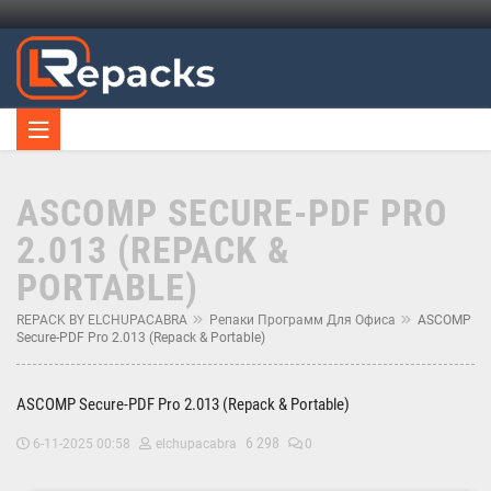
ASCOMP SECURE-PDF PRO
2.013 (REPACK &
PORTABLE)
REPACK BY ELCHUPACABRA
Репаки Программ Для Офиса
ASCOMP
Secure-PDF Pro 2.013 (Repack & Portable)
ASCOMP Secure-PDF Pro 2.013 (Repack & Portable)
6 298
6-11-2025 00:58
elchupacabra
0