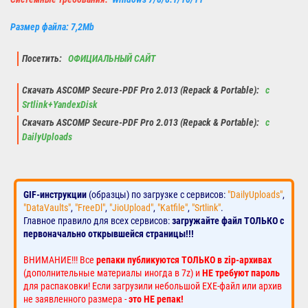
Размер файла: 7,2Mb
Посетить:
ОФИЦИАЛЬНЫЙ САЙТ
Скачать ASCOMP Secure-PDF Pro 2.013 (Repack & Portable):
с
Srtlink+YandexDisk
Скачать ASCOMP Secure-PDF Pro 2.013 (Repack & Portable):
с
DailyUploads
GIF-инструкции
(образцы) по загрузке с сервисов:
"DailyUploads"
,
"DataVaults"
,
"FreeDl"
,
"JioUpload"
,
"Katfile"
,
"Srtlink"
.
Главное правило для всех сервисов:
загружайте файл ТОЛЬКО с
первоначально открывшейся страницы!!!
ВНИМАНИЕ!!! Все
репаки публикуются ТОЛЬКО в zip-архивах
(дополнительные материалы иногда в 7z) и
НЕ требуют пароль
для распаковки! Если загрузили небольшой EXE-файл или архив
не заявленного размера -
это НЕ репак!