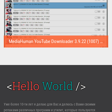
MediaHuman YouTube Downloader 3.9.22 (1007) (Repack & Portable)
MediaHuman YouTube Downloader (Repack & Portable) - удобное...
Войти
Уже более 10-ти лет я делаю для Вас и делюсь с Вами своими
репаками различных программ и утилит, которые пользуются