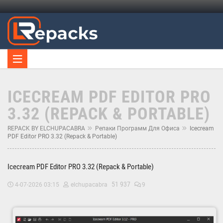
ICECREAM PDF EDITOR PRO
3.32 (REPACK & PORTABLE)
REPACK BY ELCHUPACABRA
Репаки Программ Для Офиса
Icecream
PDF Editor PRO 3.32 (Repack & Portable)
Icecream PDF Editor PRO 3.32 (Repack & Portable)
51 937
4-07-2026 03:15
elchupacabra
9