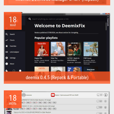
Internet Download Manager (Repack) - это программа
предназначена для...
18
МАЙ
deemix 0.4.5 (Repack & Portable)
deemix (Repack & Portable) - программа позволяет скачивать
треки...
18
ИЮЛЬ