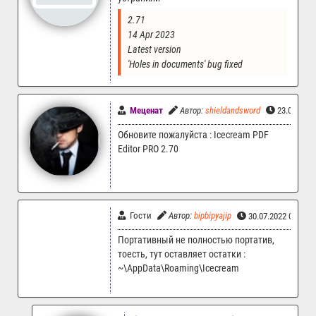
2.71
14 Apr 2023
Latest version
'Holes in documents' bug fixed
Меценат
Автор:
shieldandsword
23.03.202
Обновите пожалуйста : Icecream PDF
Editor PRO 2.70
Гости
Автор:
bipbipyajip
30.07.2022 00:26
Портативный не полностью портатив,
тоесть, тут оставляет остатки :
~\AppData\Roaming\Icecream