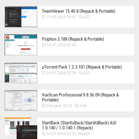
TeamViewer 15.40.8 (Repack & Portable)
19.05.2023 18:01
232
Psiphon 3.188 (Repack & Portable)
18.07.2026 02:33
µTorrent Pack 1.2.3.101 (Repack & Portable)
25.05.2026 02:26
535
VueScan Professional 9.8.56.09 (Repack &
Portable)
Сегодня, 03:23
168
StartBack (StartIsBack/StartAllBack) AiO
1.0.140 / 1.0.140.1 (Repack)
30.07.2026 02:23
428