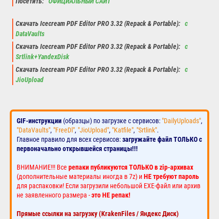
Посетить:
ОФИЦИАЛЬНЫЙ САЙТ
Скачать Icecream PDF Editor PRO 3.32 (Repack & Portable):
с
DataVaults
Скачать Icecream PDF Editor PRO 3.32 (Repack & Portable):
с
Srtlink+YandexDisk
Скачать Icecream PDF Editor PRO 3.32 (Repack & Portable):
с
JioUpload
GIF-инструкции
(образцы) по загрузке с сервисов:
"DailyUploads"
,
"DataVaults"
,
"FreeDl"
,
"JioUpload"
,
"Katfile"
,
"Srtlink"
.
Главное правило для всех сервисов:
загружайте файл ТОЛЬКО с
первоначально открывшейся страницы!!!
ВНИМАНИЕ!!! Все
репаки публикуются ТОЛЬКО в zip-архивах
(дополнительные материалы иногда в 7z) и
НЕ требуют пароль
для распаковки! Если загрузили небольшой EXE-файл или архив
не заявленного размера -
это НЕ репак!
Прямые ссылки на загрузку (KrakenFiles / Яндекс Диск)