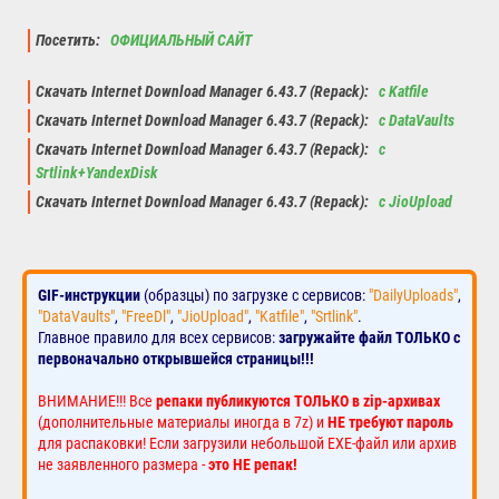
Посетить:
ОФИЦИАЛЬНЫЙ САЙТ
Скачать Internet Download Manager 6.43.7 (Repack):
с Katfile
Скачать Internet Download Manager 6.43.7 (Repack):
с DataVaults
Скачать Internet Download Manager 6.43.7 (Repack):
с
Srtlink+YandexDisk
Скачать Internet Download Manager 6.43.7 (Repack):
с JioUpload
GIF-инструкции
(образцы) по загрузке с сервисов:
"DailyUploads"
,
"DataVaults"
,
"FreeDl"
,
"JioUpload"
,
"Katfile"
,
"Srtlink"
.
Главное правило для всех сервисов:
загружайте файл ТОЛЬКО с
первоначально открывшейся страницы!!!
ВНИМАНИЕ!!! Все
репаки публикуются ТОЛЬКО в zip-архивах
(дополнительные материалы иногда в 7z) и
НЕ требуют пароль
для распаковки! Если загрузили небольшой EXE-файл или архив
не заявленного размера -
это НЕ репак!