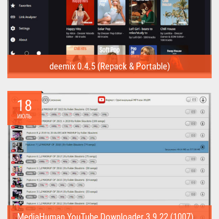
deemix 0.4.5 (Repack & Portable)
deemix (Repack & Portable) - программа позволяет скачивать
треки...
18
ИЮЛЬ
MediaHuman YouTube Downloader 3.9.22 (1007) (Repack & Portable)