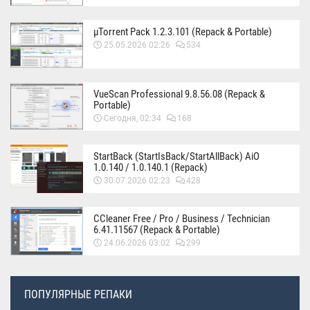
µTorrent Pack 1.2.3.101 (Repack & Portable)
25.05.2026 02:26
534
VueScan Professional 9.8.56.08 (Repack &
Portable)
Сегодня, 02:34
168
StartBack (StartIsBack/StartAllBack) AiO
1.0.140 / 1.0.140.1 (Repack)
30.07.2026 02:23
428
CCleaner Free / Pro / Business / Technician
6.41.11567 (Repack & Portable)
24.06.2026 03:02
299
ПОПУЛЯРНЫЕ РЕПАКИ