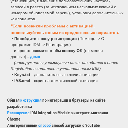
установщика, изменения пользовательских настроек,
записей в реестр (за исключением нескольких ключей с
номером обновляемой версии), установки дополнительных
компонентов.
*
Если возникли проблемы с активацией,
воспользуйтесь одним из предложенных вариантов:
•
Перейдите к окну регистрации
(Помощь -> О
программе IDM -> Регистрация)
и просто
нажмите в нём кнопку OK
(не меняя
данные)
-
демо
(инструменты упомянутые ниже, находится в папке
Registration в каталоге с установленным IDM)
• Keys.txt
- дополнительные ключи активации
• IAS.cmd
- скрипт автоматической активации
Общая
инструкция
по интеграции в браузеры на сайте
разработчика
Расширение
IDM Integration Module в интернет-магазина
Сhrome
Альтернативный
способ
способ загрузки с YouTube