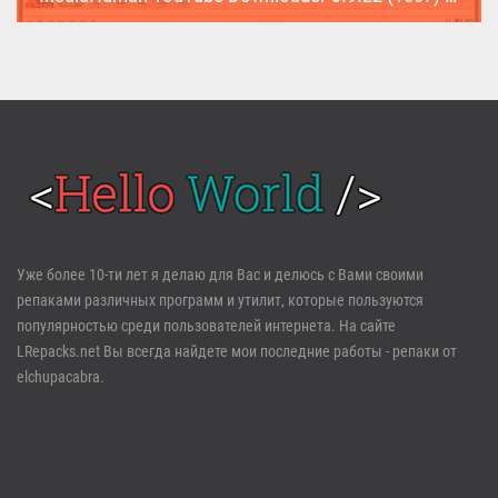
MediaHuman YouTube Downloader (Repack & Portable) - удобное...
Войти
Уже более 10-ти лет я делаю для Вас и делюсь с Вами своими
репаками различных программ и утилит, которые пользуются
Забыли пароль?
Регистрация
популярностью среди пользователей интернета. На сайте
LRepacks.net Вы всегда найдете мои последние работы - репаки от
elchupacabra.