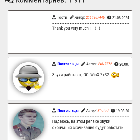
Гости
Автор:
2114807446
21.08.2024 12:0
Thank you very much！！！
Постояльцы
Автор:
VAN7272
20.08.2024 
Звуки работают, ОС: WinXP x32.
Постояльцы
Автор:
Shufad
19.08.2024 15
Надеюсь, на этом репаке звуки
окончания скачивания будут работать.