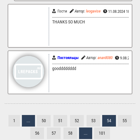
Гости
Автор:
leogavise
11.08.2024 18:21
THANKS SO MUCH
Постояльцы
Автор:
anan8080
9.08.2024 2
goodddddddd
1
...
50
51
52
53
54
55
56
57
58
...
101