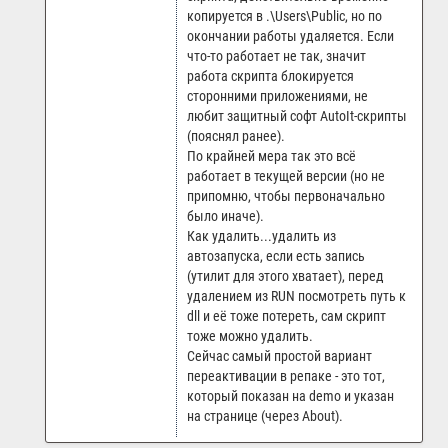
копируется в .\Users\Public, но по
окончании работы удаляется. Если
что-то работает не так, значит
работа скрипта блокируется
сторонними приложениями, не
любит защитный софт AutoIt-скрипты
(пояснял ранее).
По крайней мера так это всё
работает в текущей версии (но не
припомню, чтобы первоначально
было иначе).
Как удалить...удалить из
автозапуска, если есть запись
(утилит для этого хватает), перед
удалением из RUN посмотреть путь к
dll и её тоже потереть, сам скрипт
тоже можно удалить.
Сейчас самый простой вариант
переактивации в репаке - это тот,
который показан на demo и указан
на странице (через About).