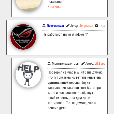
показания".
Картинка
Постояльцы
Автор:
Sergoasus
12.08.2024
Не работают звуки Windows 11
Главные редакторы
Автор:
LR.Support
Проверил сейчас в WIN10 (не думаю,
что тут система имеет значение)
на
оригинальной
версии. Звука
завершения закачки - нет (хотя при
тесте и воспроизводится), звук
ошибки - есть, два других не
тестировал. Т.е. не думаю, что в
репаке дело.