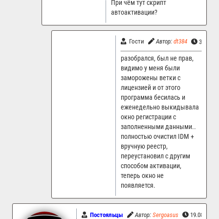
При чём тут скрипт
автоактивации?
Гости
Автор:
dt384
3.09.20
разобрался, был не прав,
видимо у меня были
заморожены ветки с
лицензией и от этого
программа бесилась и
еженедельно выкидывала
окно регистрации с
заполненными данными..
полностью очистил IDM +
вручную реестр,
переустановил с другим
способом активации,
теперь окно не
появляется.
Постояльцы
Автор:
Sergoasus
19.08.2024