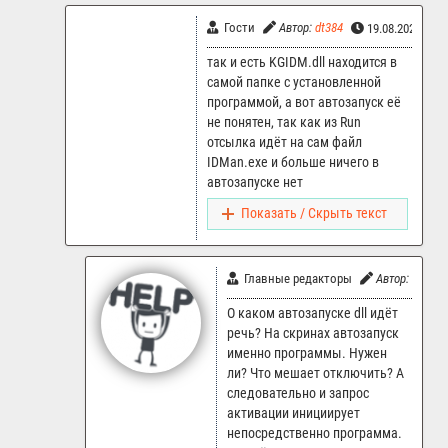
Гости
Автор:
dt384
19.08.2024 16:
так и есть KGIDM.dll находится в
самой папке с установленной
программой, а вот автозапуск её
не понятен, так как из Run
отсылка идёт на сам файл
IDMan.exe и больше ничего в
автозапуске нет
Показать / Скрыть текст
Главные редакторы
Автор:
LR.Sup
О каком автозапуске dll идёт
речь? На скринах автозапуск
именно программы. Нужен
ли? Что мешает отключить? А
следовательно и запрос
активации инициирует
непосредственно программа.