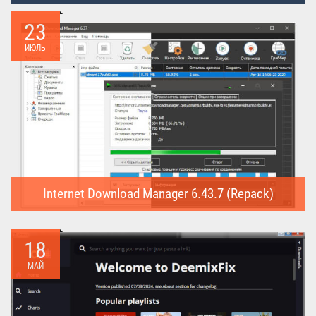
23
ИЮЛЬ
Internet Download Manager 6.43.7 (Repack)
Internet Download Manager (Repack) - это программа
предназначена для...
18
МАЙ