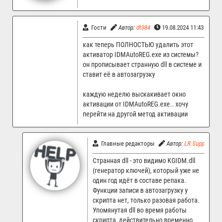
Гости
Автор:
dt384
19.08.2024 11:43
как теперь ПОЛНОСТЬЮ удалить этот
активатор IDMAutoREG.exe из системы?
он прописывает странную dll в системе и
ставит её в автозагрузку
каждую неделю выскакивает окно
активации от IDMAutoREG.exe.. хочу
перейти на другой метод активации
Главные редакторы
Автор:
LR.Support
Странная dll - это видимо KGIDM.dll
(генератор ключей), который уже не
один год идёт в составе репака.
Функции записи в автозагрузку у
скрипта нет, только разовая работа.
Упомянутая dll во время работы
скрипта, действительно временно