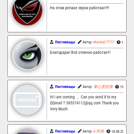
На этом репаке звуки работают!!!
Постояльцы
Автор:
Mashuk77777
19.08.2
Благодарю! Всё отлично работает!
Постояльцы
Автор:
掌心里的海
19.08.20
Hi i am coming ， Can you send it to my
QQmail？385574112@qq.com Thank you
Very Much
Постояльцы
Автор:
A.阿袁
18.08.2024 16