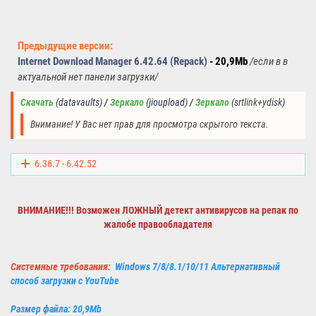
Предыдущие версии:
Internet Download Manager 6.42.64 (Repack)
- 20,9Mb
/
если в в
актуальной нет панели загрузки
/
Скачать
(datavaults) 
/ 
Зеркало
(jioupload) 
/ 
Зеркало
(
srtlink+ydisk
)
Внимание! У Вас нет прав для просмотра скрытого текста.
6.36.7 - 6.42.52
ВНИМАНИЕ!!! Возможен ЛОЖНЫЙ детект
антивирусов
на репак по
жалобе правообладателя
Системные требования:
Windows 7/8/8.1/10/11 Альтернативный
способ загрузки с YouTube
Размер файла: 20,9Mb