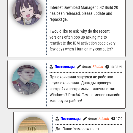
Internet Download Manager 6.42 Build 20
has been released, please update and
repackage.
I would like to ask, why do the recent
versions often pop up asking me to
reactivate the IDM activation code every
few days when I turn on my computer?
Постояльцы
Автор:
Shufad
13.08.2024 10
При окончании загрузки не работают
звуки окончания. Дважды проверял
настройки программы - галочка стоит.
Windows 7 Prox64. Тем не менее спасибо
мастеру за работу!
Постояльцы
Автор:
Adomb
17.08.2024
Да. Плюс "замораживает