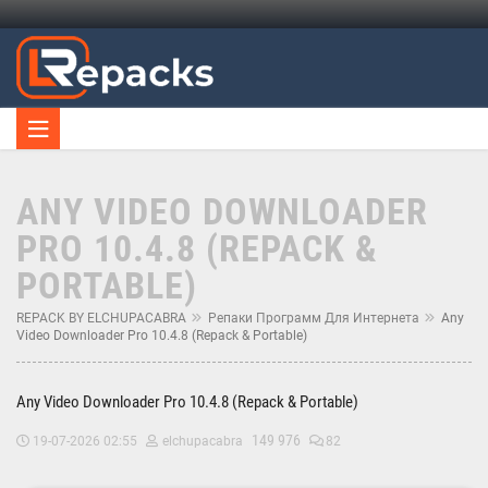
ANY VIDEO DOWNLOADER
PRO 10.4.8 (REPACK &
PORTABLE)
REPACK BY ELCHUPACABRA
Репаки Программ Для Интернета
Any
Video Downloader Pro 10.4.8 (Repack & Portable)
Any Video Downloader Pro 10.4.8 (Repack & Portable)
149 976
19-07-2026 02:55
elchupacabra
82