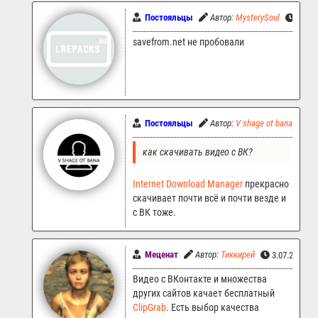
Постояльцы
Автор:
MysterySoul
3.07.
savefrom.net не пробовали
Постояльцы
Автор:
V shage ot bana)
3
как скачивать видео с ВК?
Internet Download Manager
прекрасно
скачивает почти всё и почти везде и
с ВК тоже.
Меценат
Автор:
Тиккирей
3.07.2023 1
Видео с ВКонтакте и множества
других сайтов качает бесплатный
ClipGrab
. Есть выбор качества