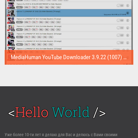
MediaHuman YouTube Downloader 3.9.22 (1007) (Repack & Portable)
MediaHuman YouTube Downloader (Repack & Portable) - удобное...
Войти
Уже более 10-ти лет я делаю для Вас и делюсь с Вами своими