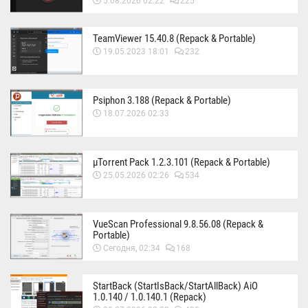
5.08.2026 02:22
225
TeamViewer 15.40.8 (Repack & Portable)
19.05.2023 18:01
232
Psiphon 3.188 (Repack & Portable)
18.07.2026 02:33
µTorrent Pack 1.2.3.101 (Repack & Portable)
25.05.2026 02:26
534
VueScan Professional 9.8.56.08 (Repack &
Portable)
Сегодня, 02:34
168
StartBack (StartIsBack/StartAllBack) AiO
1.0.140 / 1.0.140.1 (Repack)