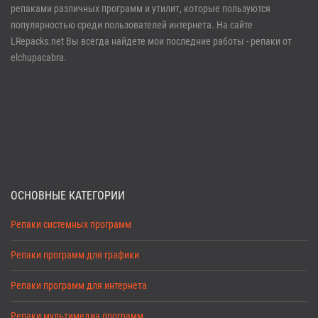
репаками различных программ и утилит, которые пользуются
Забыли пароль?
Регистрация
популярностью среди пользователей интернета. На сайте
LRepacks.net Вы всегда найдете мои последние работы - репаки от
elchupacabra.
ОСНОВНЫЕ КАТЕГОРИИ
Репаки системных программ
Репаки программ для графики
Репаки программ для интернета
Репаки мультимедиа программ