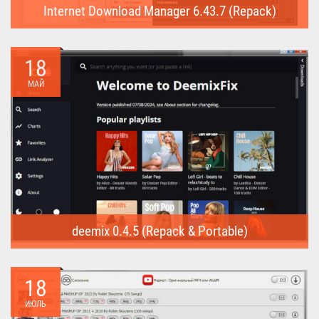
Internet Download Manager 6.43.7 (Repack)
Internet Download Manager (Repack) - это программа
предназначена для...
18
МАЙ
deemix 0.4.5 (Repack & Portable)
deemix (Repack & Portable) - программа позволяет скачивать
треки...
18
ИЮЛЬ