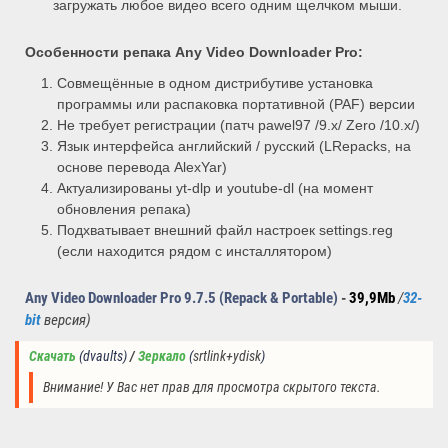
загружать любое видео всего одним щелчком мыши.
Особенности репака
Any Video Downloader Pro
:
Совмещённые в одном дистрибутиве установка
программы или распаковка портативной (PAF) версии
Не требует регистрации (патч pawel97 /9.x/ Zero /10.x/)
Язык интерфейса английский / русский (LRepacks, на
основе перевода AlexYar)
Актуализированы yt-dlp и youtube-dl (на момент
обновления репака)
Подхватывает внешний файл настроек settings.reg
(если находится рядом с инсталлятором)
Any Video Downloader Pro 9.7.5 (Repack & Portable)
-
39,9Mb
/
32
-
bit
версия
)
Скачать
(dvaults)
/ 
Зеркало
(
srtlink+ydisk
)
Внимание! У Вас нет прав для просмотра скрытого текста.