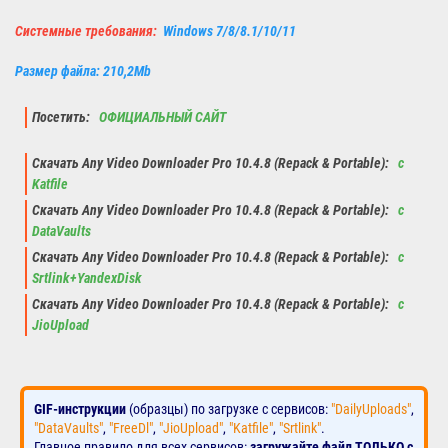
Системные требования:
Windows 7/8/8.1/10/11
Размер файла: 210,2Mb
Посетить:
ОФИЦИАЛЬНЫЙ САЙТ
Скачать Any Video Downloader Pro 10.4.8 (Repack & Portable):
с
Katfile
Скачать Any Video Downloader Pro 10.4.8 (Repack & Portable):
с
DataVaults
Скачать Any Video Downloader Pro 10.4.8 (Repack & Portable):
с
Srtlink+YandexDisk
Скачать Any Video Downloader Pro 10.4.8 (Repack & Portable):
с
JioUpload
GIF-инструкции
(образцы) по загрузке с сервисов:
"DailyUploads"
,
"DataVaults"
,
"FreeDl"
,
"JioUpload"
,
"Katfile"
,
"Srtlink"
.
Главное правило для всех сервисов:
загружайте файл ТОЛЬКО с