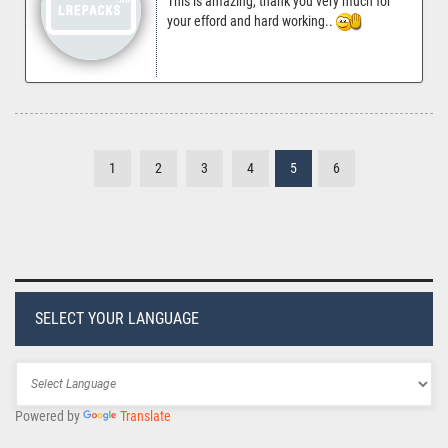
This is amazing, thank you very much for
your efford and hard working..
1
2
3
4
5
6
SELECT YOUR LANGUAGE
Powered by
Translate