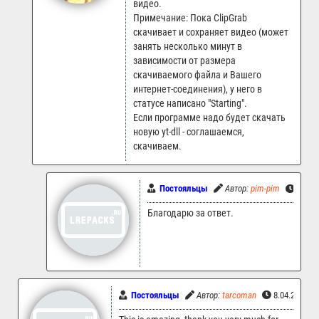
видео.
Примечание: Пока ClipGrab
скачивает и сохраняет видео (может
занять несколько минут в
зависимости от размера
скачиваемого файла и Вашего
интернет-соединения), у него в
статусе написано "Starting".
Если программе надо будет скачать
новую yt-dll - соглашаемся,
скачиваем.
Постояльцы
Автор:
pim-pim
5.07.
Благодарю за ответ.
Постояльцы
Автор:
tarcoman
8.04.2023 1