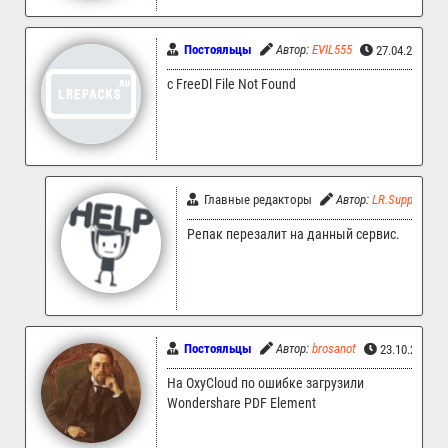
Постояльцы
Автор:
EVIL555
27.04.2024 0
с FreeDl File Not Found
Главные редакторы
Автор:
LR.Support
Репак перезалит на данный сервис.
Постояльцы
Автор:
brosanot
23.10.2023 1
На OxyCloud по ошибке загрузили
Wondershare PDF Element