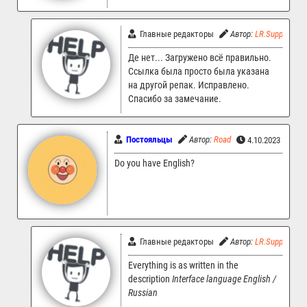
Главные редакторы
Автор:
LR.Support
Де нет... Загружено всё правильно.
Ссылка была просто была указана
на другой репак. Исправлено.
Спасибо за замечание.
Постояльцы
Автор:
Road
4.10.2023 14:18
Do you have English?
Главные редакторы
Автор:
LR.Support
Everything is as written in the
description
Interface language English /
Russian