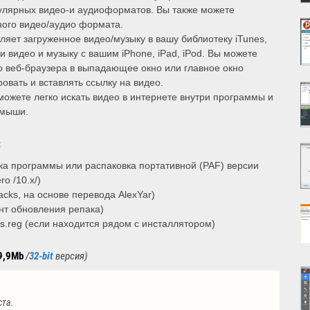
пулярных видео-и аудиоформатов. Вы также можете
ного видео/аудио формата.
ляет загруженное видео/музыку в вашу библиотеку iTunes,
и видео и музыку с вашим iPhone, iPad, iPod. Вы можете
 веб-браузера в выпадающее окно или главное окно
вать и вставлять ссылку на видео.
можете легко искать видео в интернете внутри программы и
 мыши.
:
а программы или распаковка портативной (PAF) версии
o /10.x/)
cks, на основе перевода AlexYar)
ент обновления репака)
s.reg (если находится рядом с инсталлятором)
9,9Mb
/
32
-bit
версия
)
ста.