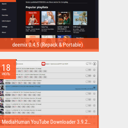
deemix 0.4.5 (Repack & Portable)
deemix (Repack & Portable) - программа позволяет
скачивать треки...
18
ИЮЛЬ
MediaHuman YouTube Downloader 3.9.22 (1007) (Repack & Portable)