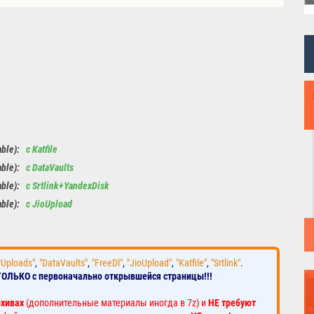
able):
с Katfile
able):
с DataVaults
able):
с Srtlink+YandexDisk
able):
с JioUpload
yUploads"
,
"DataVaults"
,
"FreeDl"
,
"JioUpload"
,
"Katfile"
,
"Srtlink"
.
ТОЛЬКО с первоначально открывшейся страницы!!!
рхивах
(дополнительные материалы иногда в 7z) и
НЕ требуют