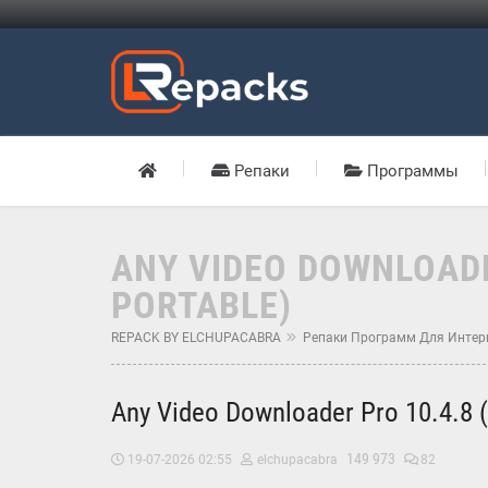
Репаки
Программы
ANY VIDEO DOWNLOADE
PORTABLE)
REPACK BY ELCHUPACABRA
Репаки Программ Для Интер
Any Video Downloader Pro 10.4.8 
149 973
19-07-2026 02:55
elchupacabra
82