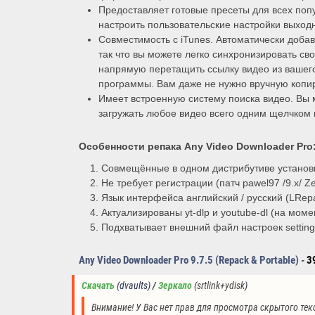
Предоставляет готовые пресеты для всех по
настроить пользовательские настройки выход
Совместимость с iTunes. Автоматически добав
так что вы можете легко синхронизировать сво
напрямую перетащить ссылку видео из вашего
программы. Вам даже не нужно вручную копиро
Имеет встроенную систему поиска видео. Вы 
загружать любое видео всего одним щелчком
Особенности репака
Any Video Downloader Pro
Совмещённые в одном дистрибутиве установк
Не требует регистрации (патч pawel97 /9.x/ Zer
Язык интерфейса английский / русский (LRepa
Актуализированы yt-dlp и youtube-dl (на мом
Подхватывает внешний файл настроек setting
Any Video Downloader Pro 9.7.5 (Repack & Portable)
-
3
Скачать
(dvaults)
/ 
Зеркало
(
srtlink+ydisk
)
Внимание! У Вас нет прав для просмотра скрытого тек