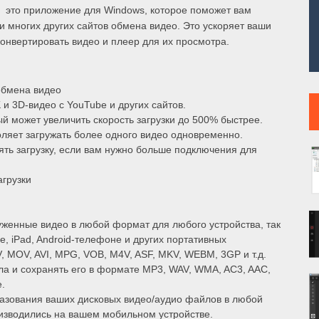
 это приложение для Windows, которое поможет вам
 и многих других сайтов обмена видео. Это ускоряет ваши
 конвертировать видео и плеер для их просмотра.
обмена видео
K и 3D-видео с YouTube и других сайтов.
 может увеличить скорость загрузки до 500% быстрее.
ляет загружать более одного видео одновременно.
ять загрузку, если вам нужно больше подключения для
грузки
уженные видео в любой формат для любого устройства, так
e, iPad, Android-телефоне и других портативных
, MOV, AVI, MPG, VOB, M4V, ASF, MKV, WEBM, 3GP и т.д.
ла и сохранять его в формате MP3, WAV, WMA, AC3, AAC,
.
азования ваших дисковых видео/аудио файлов в любой
оизводились на вашем мобильном устройстве.