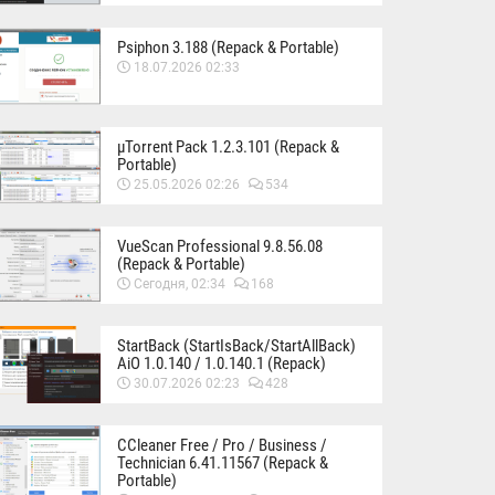
Psiphon 3.188 (Repack & Portable)
18.07.2026 02:33
µTorrent Pack 1.2.3.101 (Repack &
Portable)
25.05.2026 02:26
534
VueScan Professional 9.8.56.08
(Repack & Portable)
Сегодня, 02:34
168
StartBack (StartIsBack/StartAllBack)
AiO 1.0.140 / 1.0.140.1 (Repack)
30.07.2026 02:23
428
CCleaner Free / Pro / Business /
Technician 6.41.11567 (Repack &
Portable)