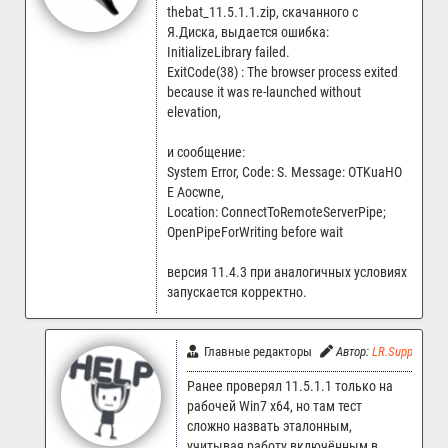
thebat_11.5.1.1.zip, скачанного с
Я.Диска, выдается ошибка:
InitializeLibrary failed.
ExitCode(38) : The browser process exited
because it was re-launched without
elevation,
и сообщение:
System Error, Code: S. Message: OTKuaHO
E Aocwne,
Location: ConnectToRemoteServerPipe;
OpenPipeForWriting before wait
версия 11.4.3 при аналогичных условиях
запускается корректно.
Главные редакторы
Автор:
LR.Support
Ранее проверял 11.5.1.1 только на
рабочей Win7 x64, но там тест
сложно назвать эталонным,
учитывая работу включённым в