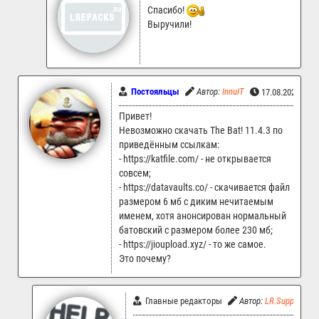
Спасибо!
Выручили!
Постояльцы
Автор:
InnuIT
17.08.2025 18:
Привет!
Невозможно скачать The Bat! 11.4.3 по
приведённым ссылкам:
- https://katfile.com/ - не открывается
совсем;
- https://datavaults.co/ - скачивается файл
размером 6 мб с диким нечитаемым
именем, хотя анонсирован нормальный
батовский с размером более 230 мб;
- https://jioupload.xyz/ - то же самое.
Это почему?
Главные редакторы
Автор:
LR.Support