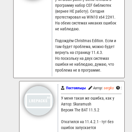
программу набор CEF библиотек
(вернее НЕ работу). Сегодня
протестировал на WIN10 x64 22H1.
На обеих системах никаких ошибок
не наблюдаю.
Подождём Christmas Edition. Если и
там будет проблема, можно будет
вернуть на страницу 11.4.3.
Но поскольку на двух системах
ошибки не наблюдаю, думаю, что
проблема не в программе.
Постояльцы
Автор:
sergko
26.12.2
У меня такая же ошибка, как у
Автор: Skaramush
Версия The BAT 11.5.2
Откатился на 11.4.2.1 - тут без
ошибок запускается