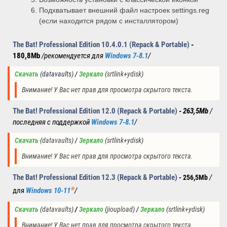
Подхватывает внешний файл настроек settings.reg
(если находится рядом с инсталлятором)
The Bat! Professional Edition 10.4.0.1 (Repack & Portable)
-
180,8Mb
/рекомендуется для
Windows 7-8.1
/
Скачать
(
datavaults
)
 / 
Зеркало
(
srtlink+ydisk
)
Внимание! У Вас нет прав для просмотра скрытого текста.
The Bat! Professional Edition 12.0 (Repack & Portable)
- 263,5Mb
/
последняя с поддержкой
Windows 7-8.1
/
Скачать
(
datavaults
) 
/ 
Зеркало
(
srtlink+ydisk
)
Внимание! У Вас нет прав для просмотра скрытого текста.
The Bat! Professional Edition 12.3 (Repack & Portable)
/
- 256,5Mb
*
для
Windows 10-11
/
Скачать
(
datavaults
) 
/
Зеркало
(
jioupload
)
 / 
Зеркало
(
srtlink+ydisk
)
Внимание! У Вас нет прав для просмотра скрытого текста.