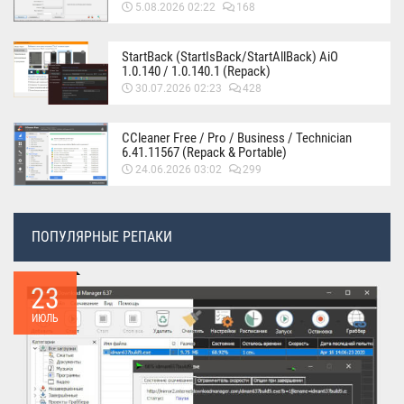
5.08.2026 02:22
168
StartBack (StartIsBack/StartAllBack) AiO
1.0.140 / 1.0.140.1 (Repack)
30.07.2026 02:23
428
CCleaner Free / Pro / Business / Technician
6.41.11567 (Repack & Portable)
24.06.2026 03:02
299
ПОПУЛЯРНЫЕ РЕПАКИ
23
ИЮЛЬ