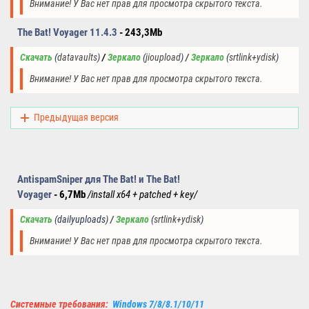
Внимание! У Вас нет прав для просмотра скрытого текста.
The Bat! Voyager 11.4.3
-
243,3Mb
Скачать
(
datavaults
) 
/
Зеркало
(
jioupload
)
 / 
Зеркало
(
srtlink+ydisk
)
Внимание! У Вас нет прав для просмотра скрытого текста.
Предыдущая версия
AntispamSniper для The Bat! и
The Bat!
Voyager
-
6,7Mb
/install
x64
+ patched + key
/
Скачать
 (
dailyuploads
) 
/ 
Зеркало
(
srtlink+ydisk
)
Внимание! У Вас нет прав для просмотра скрытого текста.
Системные требования:
Windows 7/8/8.1/10/11