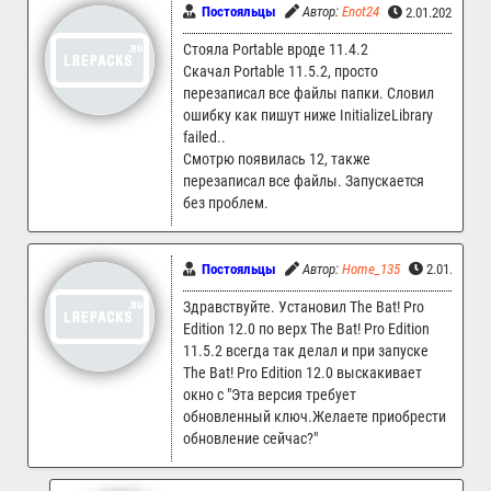
Постояльцы
Автор:
Enot24
2.01.2026 17:
Стояла Portable вроде 11.4.2
Скачал Portable 11.5.2, просто
перезаписал все файлы папки. Словил
ошибку как пишут ниже InitializeLibrary
failed..
Смотрю появилась 12, также
перезаписал все файлы. Запускается
без проблем.
Постояльцы
Автор:
Home_135
2.01.2026 
Здравствуйте. Установил The Bat! Pro
Edition 12.0 по верх The Bat! Pro Edition
11.5.2 всегда так делал и при запуске
The Bat! Pro Edition 12.0 выскакивает
окно с "Эта версия требует
обновленный ключ.Желаете приобрести
обновление сейчас?"