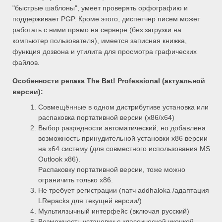
"быстрые шаблоны", умеет проверять орфографию и
поддерживает PGP. Кроме этого, диспетчер писем может
работать с ними прямо на сервере (без загрузки на
компьютер пользователя), имеется записная книжка,
функция дозвона и утилита для просмотра графических
файлов.
Особенности репака The Bat! Professional (актуальной
версии):
Совмещённые в одном дистрибутиве установка или
распаковка портативной версии (x86/x64)
Выбор разрядности автоматический, но добавлена
возможность принудительной установки x86 версии
на x64 систему (для совместного использования MS
Outlook x86).
Распаковку портативной версии, тоже можно
ограничить только x86.
Не требует регистрации (патч addhaloka /адаптация
LRepacks для текущей версии/)
Мультиязычный интерфейс (включая русский)
Возможность установки с классической иконкой