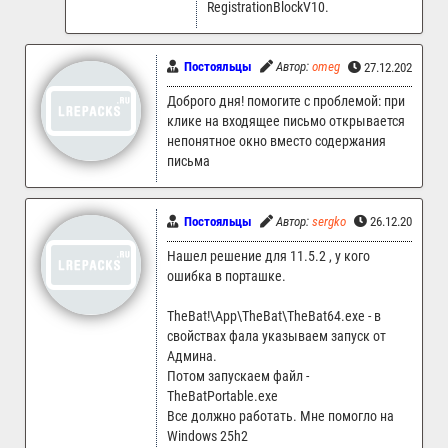
RegistrationBlockV10.
Постояльцы
Автор:
omeg
27.12.2025 08:
Доброго дня! помогите с проблемой: при
клике на входящее письмо открывается
непонятное окно вместо содержания
письма
Постояльцы
Автор:
sergko
26.12.2025 15
Нашел решение для 11.5.2 , у кого
ошибка в порташке.
TheBat!\App\TheBat\TheBat64.exe - в
свойствах фала указываем запуск от
Админа.
Потом запускаем файл -
TheBatPortable.exe
Все должно работать. Мне помогло на
Windows 25h2