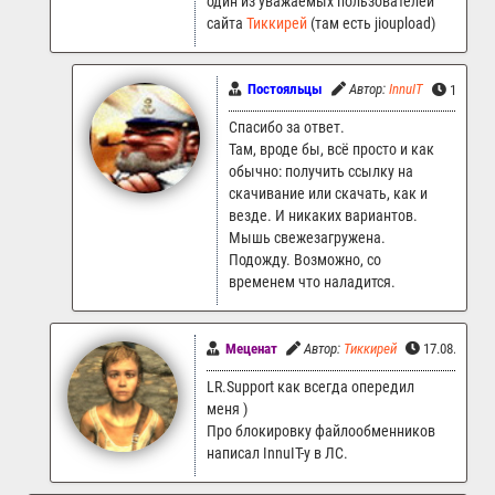
один из уважаемых пользователей
сайта
Тиккирей
(там есть jioupload)
Постояльцы
Автор:
InnuIT
17.08.2
Спасибо за ответ.
Там, вроде бы, всё просто и как
обычно: получить ссылку на
скачивание или скачать, как и
везде. И никаких вариантов.
Мышь свежезагружена.
Подожду. Возможно, со
временем что наладится.
Меценат
Автор:
Тиккирей
17.08.2025 
LR.Support как всегда опередил
меня )
Про блокировку файлообменников
написал InnuIT-у в ЛС.