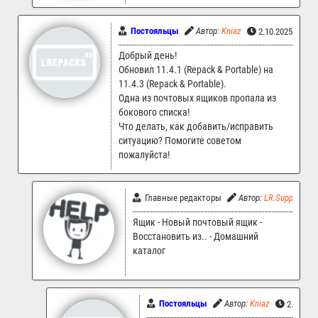
Постояльцы
Автор:
Kniaz
2.10.2025 15:18
Добрый день!
Обновил 11.4.1 (Repack & Portable) на
11.4.3 (Repack & Portable).
Одна из почтовых ящиков пропала из
бокового списка!
Что делать, как добавить/исправить
ситуацию? Помогите советом
пожалуйста!
Главные редакторы
Автор:
LR.Support
Ящик - Новый почтовый ящик -
Восстановить из.. - Домашний
каталог
Постояльцы
Автор:
Kniaz
2.10.202