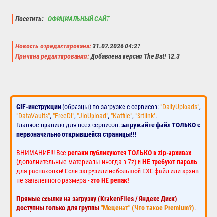
Посетить:
ОФИЦИАЛЬНЫЙ САЙТ
Новость отредактирована:
31.07.2026 04:27
Причина редактирования:
Добавлена версия The Bat! 12.3
GIF-инструкции
(образцы) по загрузке с сервисов:
"DailyUploads"
,
"DataVaults"
,
"FreeDl"
,
"JioUpload"
,
"Katfile"
,
"Srtlink"
.
Главное правило для всех сервисов:
загружайте файл ТОЛЬКО с
первоначально открывшейся страницы!!!
ВНИМАНИЕ!!! Все
репаки публикуются ТОЛЬКО в zip-архивах
(дополнительные материалы иногда в 7z) и
НЕ требуют пароль
для распаковки! Если загрузили небольшой EXE-файл или архив
не заявленного размера -
это НЕ репак!
Прямые ссылки на загрузку (KrakenFiles / Яндекс Диск)
доступны только для группы
"Меценат" (Что такое Premium?)
.