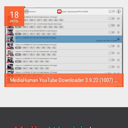
deemix (Repack & Portable) - программа позволяет скачивать
треки...
18
ИЮЛЬ
MediaHuman YouTube Downloader 3.9.22 (1007) (Repack & Portable)
MediaHuman YouTube Downloader (Repack & Portable) - удобное...