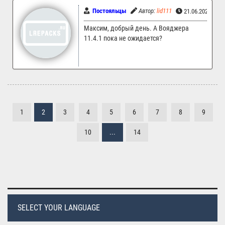
Постояльцы
Автор:
lid111
21.06.2025 23:
Максим, добрый день. А Вояджера
11.4.1 пока не ожидается?
1
2
3
4
5
6
7
8
9
10
...
14
SELECT YOUR LANGUAGE