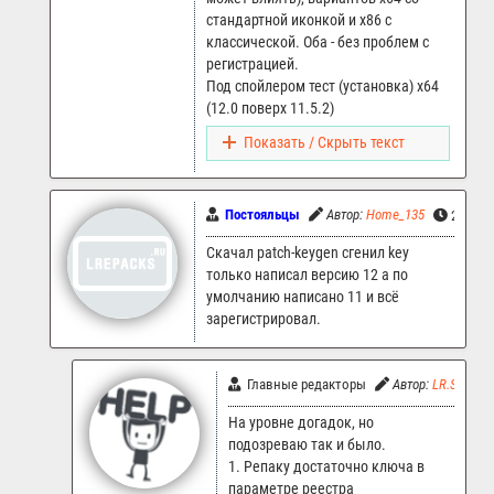
стандартной иконкой и x86 с
классической. Оба - без проблем с
регистрацией.
Под спойлером тест (установка) x64
(12.0 поверх 11.5.2)
Показать / Скрыть текст
Постояльцы
Автор:
Home_135
2.01.20
Скачал patch-keygen сгенил key
только написал версию 12 а по
умолчанию написано 11 и всё
зарегистрировал.
Главные редакторы
Автор:
LR.Support
На уровне догадок, но
подозреваю так и было.
1. Репаку достаточно ключа в
параметре реестра