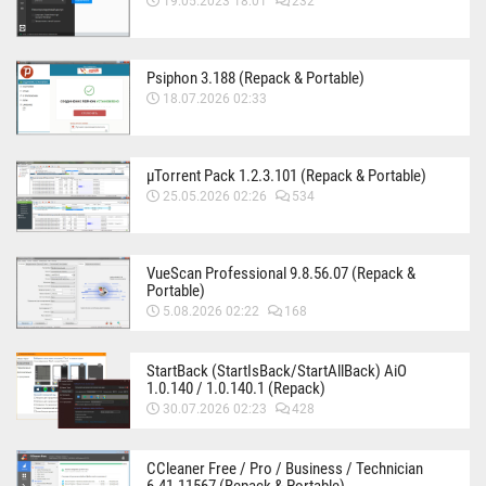
19.05.2023 18:01
232
Psiphon 3.188 (Repack & Portable)
18.07.2026 02:33
µTorrent Pack 1.2.3.101 (Repack & Portable)
25.05.2026 02:26
534
VueScan Professional 9.8.56.07 (Repack &
Portable)
5.08.2026 02:22
168
StartBack (StartIsBack/StartAllBack) AiO
1.0.140 / 1.0.140.1 (Repack)
30.07.2026 02:23
428
CCleaner Free / Pro / Business / Technician
6.41.11567 (Repack & Portable)