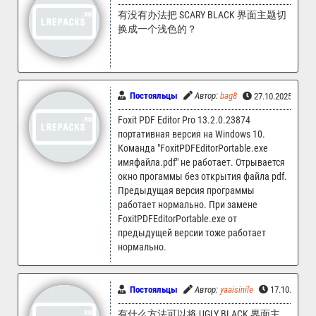
有没有办法把 SCARY BLACK 界面主题切
换成一个浅色的？
Постояльцы
Автор:
bag8
27.10.2025 16:5
Foxit PDF Editor Pro 13.2.0.23874
портативная версия на Windows 10.
Команда "FoxitPDFEditorPortable.exe
имяфайла.pdf" не работает. Отрывается
окно прогаммы без открытия файла pdf.
Предыдущая версия программы
работает нормально. При замене
FoxitPDFEditorPortable.exe от
предыдущей версии тоже работает
нормально.
Постояльцы
Автор:
yaaisinile
17.10.2025 
有什么方法可以将 UGLY BLACK 界面主