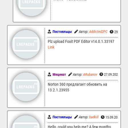
Постояльцы
Автор:
Addicted2PC
29.09.20
Plz upload Foxit PDF Editor v14.0.1.33197
Link
Меценат
Автор:
ARubanov
27.09.2025 13:
Norton 360 предлагает обновить на
13.2.1.23955
Постояльцы
Автор:
badkill
15.09.2025 00:
Hello, could you help me? A few months