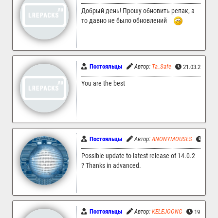
Добрый день! Прошу обновить репак, а
то давно не было обновлений
Постояльцы
Автор:
Ta_Safe
21.03.2026 1
You are the best
Постояльцы
Автор:
ANONYMOUSES
15.12
Possible update to latest release of 14.0.2
? Thanks in advanced.
Постояльцы
Автор:
KELEJOONG
19.11.20