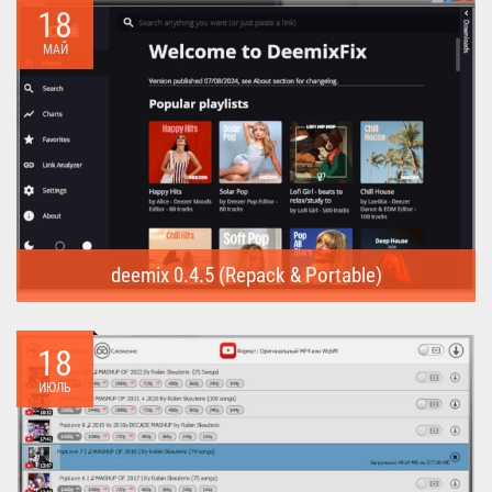
18
МАЙ
deemix 0.4.5 (Repack & Portable)
deemix (Repack & Portable) - программа позволяет скачивать
треки...
18
ИЮЛЬ