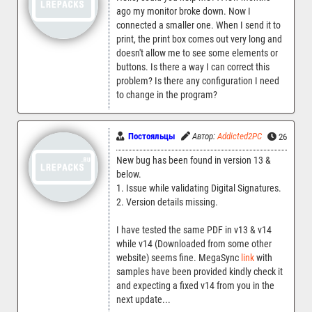
ago my monitor broke down. Now I
connected a smaller one. When I send it to
print, the print box comes out very long and
doesn't allow me to see some elements or
buttons. Is there a way I can correct this
problem? Is there any configuration I need
to change in the program?
Постояльцы
Автор:
Addicted2PC
26.08.20
New bug has been found in version 13 &
below.
1. Issue while validating Digital Signatures.
2. Version details missing.
I have tested the same PDF in v13 & v14
while v14 (Downloaded from some other
website) seems fine. MegaSync
link
with
samples have been provided kindly check it
and expecting a fixed v14 from you in the
next update...