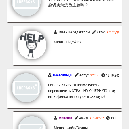
题切换为浅色主题吗？
Главные редакторы
Автор:
LR.Support
Menu - File/Skins
Постояльцы
Автор:
SIMFF
12.10.2025 16:
Есть ли какая то возможность
переключить СТРАШНУЮ ЧЕРНУЮ тему
интерфейса на какую-то светлую?
Меценат
Автор:
ARubanov
13.10.2025 
Меню - Файл/Скины