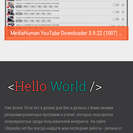
MediaHuman YouTube Downloader 3.9.22 (1007) (Repack & Portable)
MediaHuman YouTube Downloader (Repack & Portable) - удобное...
Войти
Уже более 10-ти лет я делаю для Вас и делюсь с Вами своими
репаками различных программ и утилит, которые пользуются
Забыли пароль?
Регистрация
популярностью среди пользователей интернета. На сайте
LRepacks.net Вы всегда найдете мои последние работы - репаки от