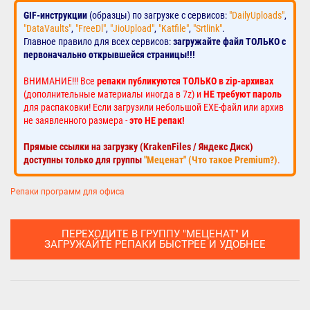
GIF-инструкции
(образцы) по загрузке с сервисов:
"DailyUploads"
,
"DataVaults"
,
"FreeDl"
,
"JioUpload"
,
"Katfile"
,
"Srtlink"
.
Главное правило для всех сервисов:
загружайте файл ТОЛЬКО с
первоначально открывшейся страницы!!!
ВНИМАНИЕ!!! Все
репаки публикуются ТОЛЬКО в zip-архивах
(дополнительные материалы иногда в 7z) и
НЕ требуют пароль
для распаковки! Если загрузили небольшой EXE-файл или архив
не заявленного размера -
это НЕ репак!
Прямые ссылки на загрузку (KrakenFiles / Яндекс Диск)
доступны только для группы
"Меценат" (Что такое Premium?)
.
Репаки программ для офиса
ПЕРЕХОДИТЕ В ГРУППУ "МЕЦЕНАТ" И
ЗАГРУЖАЙТЕ РЕПАКИ БЫСТРЕЕ И УДОБНЕЕ