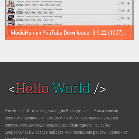
MediaHuman YouTube Downloader 3.9.22 (1007) (Repack & Portable)
MediaHuman YouTube Downloader (Repack & Portable) - удобное...
Войти
Уже более 10-ти лет я делаю для Вас и делюсь с Вами своими
репаками различных программ и утилит, которые пользуются
Забыли пароль?
Регистрация
популярностью среди пользователей интернета. На сайте
LRepacks.net Вы всегда найдете мои последние работы - репаки от