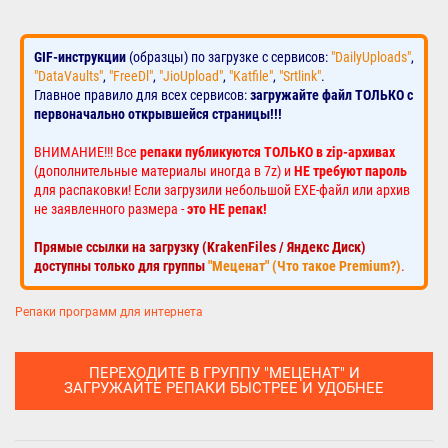
GIF-инструкции
(образцы) по загрузке с сервисов:
"DailyUploads"
,
"DataVaults"
,
"FreeDl"
,
"JioUpload"
,
"Katfile"
,
"Srtlink"
.
Главное правило для всех сервисов:
загружайте файл ТОЛЬКО с
первоначально открывшейся страницы!!!
ВНИМАНИЕ!!! Все
репаки публикуются ТОЛЬКО в zip-архивах
(дополнительные материалы иногда в 7z) и
НЕ требуют пароль
для распаковки! Если загрузили небольшой EXE-файл или архив
не заявленного размера -
это НЕ репак!
Прямые ссылки на загрузку (KrakenFiles / Яндекс Диск)
доступны только для группы
"Меценат" (Что такое Premium?)
.
Репаки программ для интернета
ПЕРЕХОДИТЕ В ГРУППУ "МЕЦЕНАТ" И
ЗАГРУЖАЙТЕ РЕПАКИ БЫСТРЕЕ И УДОБНЕЕ