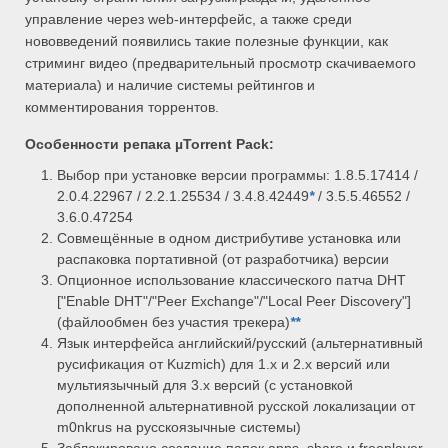
управление через web-интерфейс, а также среди
нововведений появились такие полезные функции, как
стриминг видео (предварительный просмотр скачиваемого
материала) и наличие системы рейтингов и
комментирования торрентов.
Особенности репака
µTorrent Pack:
Выбор при установке версии программы: 1.8.5.17414 /
2.0.4.22967 / 2.2.1.25534 / 3.4.8.42449
*
/ 3.5.5.46552 /
3.6.0.47254
Совмещённые в одном дистрибутиве установка или
распаковка портативной (от разработчика) версии
Опционное использование классического патча DHT
["Enable DHT"/"Peer Exchange"/"Local Peer Discovery"]
(файлообмен без участия трекера)
*
*
Язык интерфейса английский/русский (альтернативный
русификация от Kuzmich) для 1.x и 2.x версий или
мультиязычный для 3.x версий (с установкой
дополненной альтернативной русской локализации от
m0nkrus на русскоязычные системы)