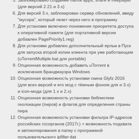
Заблокировано создание папок apps, share и freeplayer
(для версий 2.21 и 3.x)
Для версий 3.x, заблокирован сервер обновлений, ввиду
"мусора", который лезет через него в программу
Для установки включено понижение приоритета доступа
к оперативной памяти (для портативной версии
добавлен PagePriority1.reg)
Для установки добавлен дополнительный ярлык в Пуск
для запуска второй копии клиента при уже работающем
(uTorrentMultiple.bat для portable)
Опционная возможность добавить uTorrent в
исключения Брандмауэра Windows
Опционная возможность установки скина Glyfz 2016
(для всех версий и его мод с тёмным фоном для и 3.x)
и icon-мода (для 1.x и 2.x)
Опционная возможность установки библиотеки
геолокации (пиров) и флагов для определения страны
пира
Опционная возможность установки фильтра IP-адресов
российских госорганов (2017г.) + возможность подхвата
и автокопирования в папку с программой
пользовательского ipfilter.dat