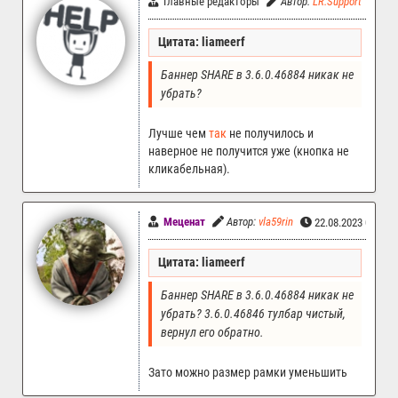
Главные редакторы
Автор:
LR.Support
22.
Цитата: liameerf
Баннер SHARE в 3.6.0.46884 никак не 
убрать? 
Лучше чем
так
не получилось и
наверное не получится уже (кнопка не
кликабельная).
Меценат
Автор:
vla59rin
22.08.2023 05:49
Цитата: liameerf
Баннер SHARE в 3.6.0.46884 никак не 
убрать? 3.6.0.46846 тулбар чистый, 
вернул его обратно.
Зато можно размер рамки уменьшить