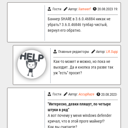
Гости
Автор:
liameerf
20.08.2023 19:14
Баннер SHARE в 3.6.0.46884 никак не
убрать? 3.6.0.46846 тулбар чистый,
вернул его обратно.
Главные редакторы
Автор:
LR.Support
Как-то может и можно, но пока не
выходит. Да и кнопка эта разве так
уж "есть" просит?
Гости
Автор:
Accuphaze
20.08.2023 08:54
"Интересно, девки пляшут, по четыре
штуки в ряд"
А вот почему у меня windows defender
кричал, что в этой проге майнер!?
Как вы считаете?