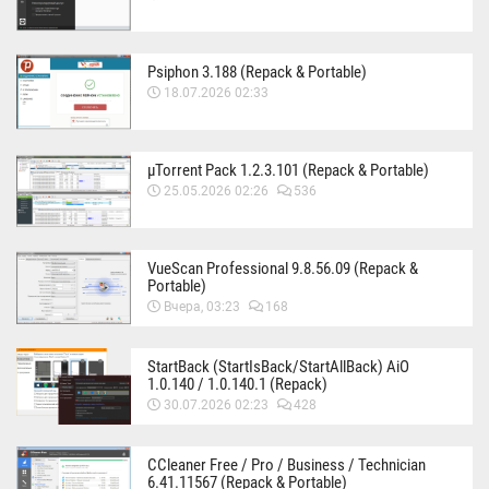
Psiphon 3.188 (Repack & Portable)
18.07.2026 02:33
µTorrent Pack 1.2.3.101 (Repack & Portable)
25.05.2026 02:26
536
VueScan Professional 9.8.56.09 (Repack &
Portable)
Вчера, 03:23
168
StartBack (StartIsBack/StartAllBack) AiO
1.0.140 / 1.0.140.1 (Repack)
30.07.2026 02:23
428
CCleaner Free / Pro / Business / Technician
6.41.11567 (Repack & Portable)