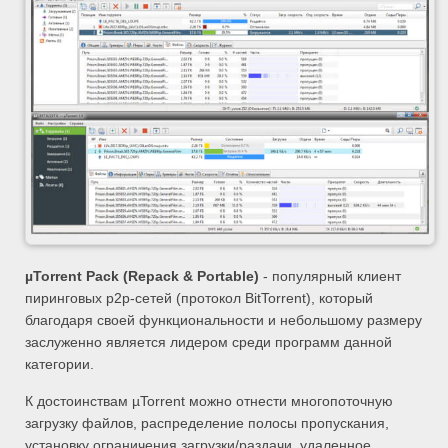
µTorrent Pack (Repack & Portable)
- популярный клиент
пиринговых p2p-сетей (протокол BitTorrent), который
благодаря своей функциональности и небольшому размеру
заслуженно является лидером среди программ данной
категории.
К достоинствам µTorrent можно отнести многопоточную
загрузку файлов, распределение полосы пропускания,
установку ограничения загрузки/раздачи, удаленное