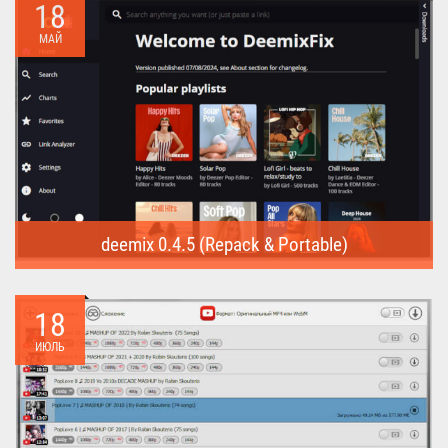
18
МАЙ
deemix 0.4.5 (Repack & Portable)
deemix (Repack & Portable) - программа позволяет скачивать
треки...
18
ИЮЛЬ