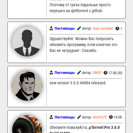
Поэтому от греха подальше просто
перешел на qbittorrent с github.
Постояльцы
Автор:
Наш человек
17.08.2
Здравствуйте. Можно Вас попросить
обновить программу, если конечно это
Вас не затруднит. Спасибо.
Постояльцы
Автор:
SM03
17.08.2023 10:
new version 3.6.0.46884 released.
Постояльцы
Автор:
electro75
14.08.2023 
Обновите пожалуйста,
µTorrent Pro 3.6.0