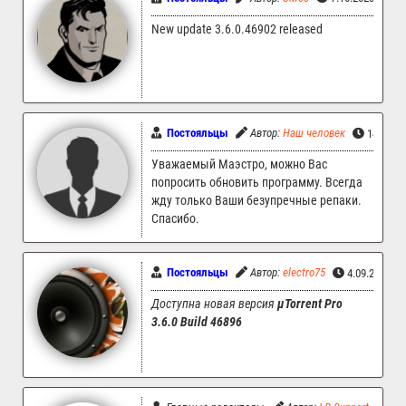
New update 3.6.0.46902 released
Постояльцы
Автор:
Наш человек
14.09.2
Уважаемый Маэстро, можно Вас
попросить обновить программу. Всегда
жду только Ваши безупречные репаки.
Спасибо.
Постояльцы
Автор:
electro75
4.09.2023 1
Доступна новая версия
µTorrent Pro
3.6.0 Build 46896