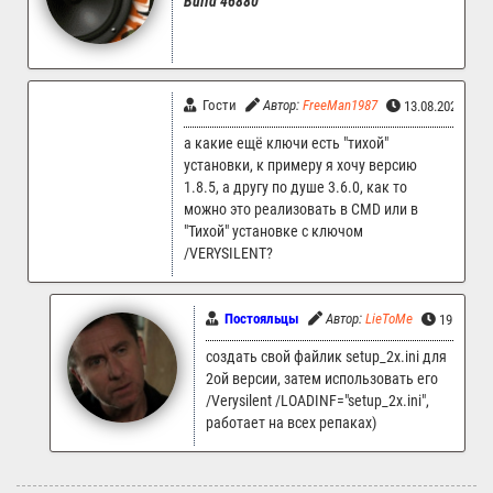
Build 46880
Гости
Автор:
FreeMan1987
13.08.2023 20:
а какие ещё ключи есть "тихой"
установки, к примеру я хочу версию
1.8.5, а другу по душе 3.6.0, как то
можно это реализовать в CMD или в
"Тихой" установке с ключом
/VERYSILENT?
Постояльцы
Автор:
LieToMe
19.08.20
создать свой файлик setup_2x.ini для
2ой версии, затем использовать его
/Verysilent /LOADINF="setup_2x.ini",
работает на всех репаках)