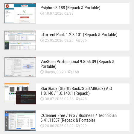
Psiphon 3.188 (Repack & Portable)
18.07.2026 02:33
µTorrent Pack 1.2.3.101 (Repack & Portable)
25.05.2026 02:26
536
VueScan Professional 9.8.56.09 (Repack &
Portable)
Вчера, 03:23
168
StartBack (StartIsBack/StartAllBack) AiO
1.0.140 / 1.0.140.1 (Repack)
30.07.2026 02:23
428
CCleaner Free / Pro / Business / Technician
6.41.11567 (Repack & Portable)
24.06.2026 03:02
299