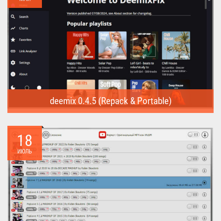
deemix 0.4.5 (Repack & Portable)
deemix (Repack & Portable) - программа позволяет скачивать
треки...
18
ИЮЛЬ