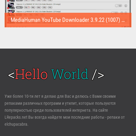
MediaHuman YouTube Downloader 3.9.22 (1007) (Repack & Portable)
MediaHuman YouTube Downloader (Repack & Portable) - удобное...
Войти
Уже более 10-ти лет я делаю для Вас и делюсь с Вами своими
репаками различных программ и утилит, которые пользуются
Забыли пароль?
Регистрация
популярностью среди пользователей интернета. На сайте
LRepacks.net Вы всегда найдете мои последние работы - репаки от
elchupacabra.