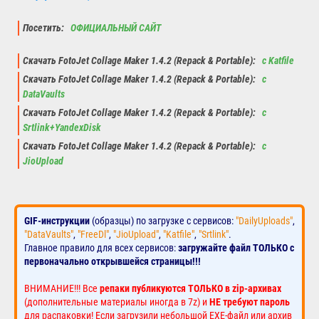
Посетить:
ОФИЦИАЛЬНЫЙ САЙТ
Скачать FotoJet Collage Maker 1.4.2 (Repack & Portable):
с Katfile
Скачать FotoJet Collage Maker 1.4.2 (Repack & Portable):
с
DataVaults
Скачать FotoJet Collage Maker 1.4.2 (Repack & Portable):
с
Srtlink+YandexDisk
Скачать FotoJet Collage Maker 1.4.2 (Repack & Portable):
с
JioUpload
GIF-инструкции
(образцы) по загрузке с сервисов:
"DailyUploads"
,
"DataVaults"
,
"FreeDl"
,
"JioUpload"
,
"Katfile"
,
"Srtlink"
.
Главное правило для всех сервисов:
загружайте файл ТОЛЬКО с
первоначально открывшейся страницы!!!
ВНИМАНИЕ!!! Все
репаки публикуются ТОЛЬКО в zip-архивах
(дополнительные материалы иногда в 7z) и
НЕ требуют пароль
для распаковки! Если загрузили небольшой EXE-файл или архив