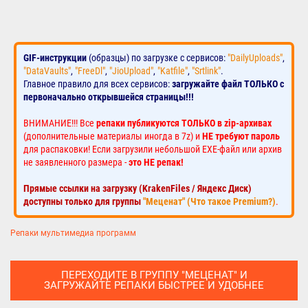
GIF-инструкции
(образцы) по загрузке с сервисов:
"DailyUploads"
,
"DataVaults"
,
"FreeDl"
,
"JioUpload"
,
"Katfile"
,
"Srtlink"
.
Главное правило для всех сервисов:
загружайте файл ТОЛЬКО с
первоначально открывшейся страницы!!!
ВНИМАНИЕ!!! Все
репаки публикуются ТОЛЬКО в zip-архивах
(дополнительные материалы иногда в 7z) и
НЕ требуют пароль
для распаковки! Если загрузили небольшой EXE-файл или архив
не заявленного размера -
это НЕ репак!
Прямые ссылки на загрузку (KrakenFiles / Яндекс Диск)
доступны только для группы
"Меценат" (Что такое Premium?)
.
Репаки мультимедиа программ
ПЕРЕХОДИТЕ В ГРУППУ "МЕЦЕНАТ" И
ЗАГРУЖАЙТЕ РЕПАКИ БЫСТРЕЕ И УДОБНЕЕ