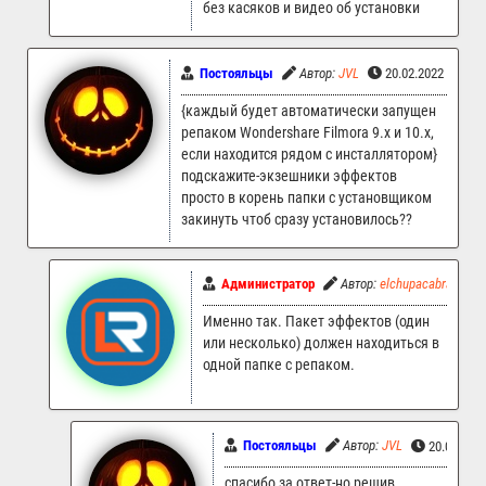
без касяков и видео об установки
Постояльцы
Автор:
JVL
20.02.2022 10:00
{каждый будет автоматически запущен
репаком Wondershare Filmora 9.x и 10.x,
если находится рядом с инсталлятором}
подскажите-экзешники эффектов
просто в корень папки с установщиком
закинуть чтоб сразу установилось??
Администратор
Автор:
elchupacabra
2
Именно так. Пакет эффектов (один
или несколько) должен находиться в
одной папке с репаком.
Постояльцы
Автор:
JVL
20.02.202
спасибо за ответ-но решив