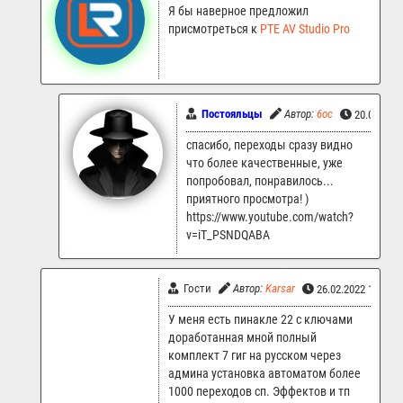
Я бы наверное предложил
присмотреться к
PTE AV Studio Pro
Постояльцы
Автор:
6oc
20.02.202
спасибо, переходы сразу видно
что более качественные, уже
попробовал, понравилось...
приятного просмотра! )
https://www.youtube.com/watch?
v=iT_PSNDQABA
Гости
Автор:
Karsar
26.02.2022 10:33
У меня есть пинакле 22 с ключами
доработанная мной полный
комплект 7 гиг на русском через
админа установка автоматом более
1000 переходов сп. Эффектов и тп