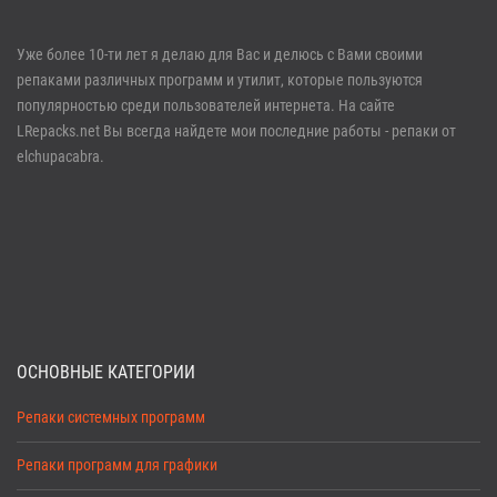
Войти
Уже более 10-ти лет я делаю для Вас и делюсь с Вами своими
репаками различных программ и утилит, которые пользуются
Забыли пароль?
Регистрация
популярностью среди пользователей интернета. На сайте
LRepacks.net Вы всегда найдете мои последние работы - репаки от
elchupacabra.
ОСНОВНЫЕ КАТЕГОРИИ
Репаки системных программ
Репаки программ для графики