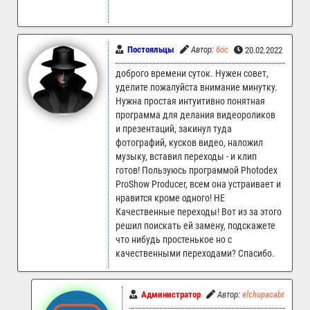
Постояльцы
Автор:
6oc
20.02.2022 10:24
доброго времени суток. Нужен совет,
уделите пожалуйста внимание минутку.
Нужна простая интуитивно понятная
программа для делания видеороликов
и презентаций, закинул туда
фотографий, кусков видео, наложил
музыку, вставил переходы - и клип
готов! Пользуюсь программой Photodex
ProShow Producer, всем она устраивает и
нравится кроме одного! НЕ
Качественные переходы! Вот из за этого
решил поискать ей замену, подскажете
что нибудь простенькое но с
качественными переходами? Спасибо.
Администратор
Автор:
elchupacabra
2