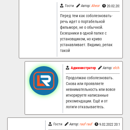
Гости
Автор:
Aheor
20.02.2022 11:
Перед тем как соболезновать-
речь идет о портабельной
фильморе, не о обычной.
Екзешники в одной папке с
установщиком, но криво
устанавливает. Видимо, репак
такой
Администратор
Автор:
elchupacab
Продолжаю соболезновать.
Снова или проявляете
невнимательность или вовсе
игнорируете написанные
рекомендации. Ещё и от
логиги отказываетесь.
Гости
Автор:
rauf rauf
9.02.2022 20:19