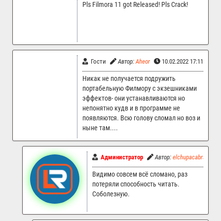
Pls Filmora 11 got Released! Pls Crack!
Гости
Автор:
Aheor
10.02.2022 17:11
Никак не получается подружить
портабельную Филмору с экзешниками
эффектов- они устанавливаются но
непонятно кудв и в программе не
появляются. Всю голову сломал но воз и
ныне там....
Администратор
Автор:
elchupacabra
1
Видимо совсем всё сломано, раз
потеряли способность читать.
Соболезную.