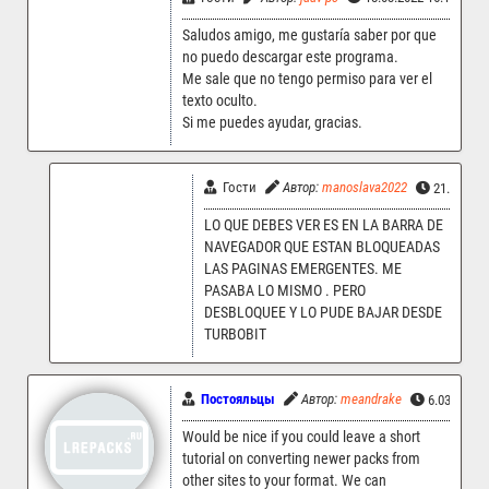
Saludos amigo, me gustaría saber por que
no puedo descargar este programa.
Me sale que no tengo permiso para ver el
texto oculto.
Si me puedes ayudar, gracias.
Гости
Автор:
manoslava2022
21.03.202
LO QUE DEBES VER ES EN LA BARRA DE
NAVEGADOR QUE ESTAN BLOQUEADAS
LAS PAGINAS EMERGENTES. ME
PASABA LO MISMO . PERO
DESBLOQUEE Y LO PUDE BAJAR DESDE
TURBOBIT
Постояльцы
Автор:
meandrake
6.03.2022 
Would be nice if you could leave a short
tutorial on converting newer packs from
other sites to your format. We can