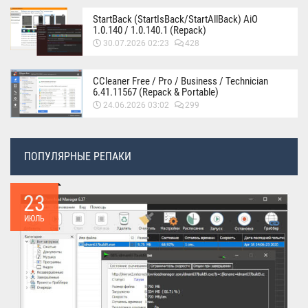
StartBack (StartIsBack/StartAllBack) AiO
1.0.140 / 1.0.140.1 (Repack)
30.07.2026 02:23
428
CCleaner Free / Pro / Business / Technician
6.41.11567 (Repack & Portable)
24.06.2026 03:02
299
ПОПУЛЯРНЫЕ РЕПАКИ
23
ИЮЛЬ