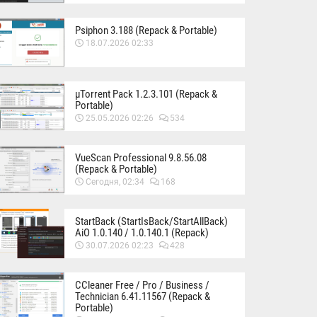
Psiphon 3.188 (Repack & Portable)
18.07.2026 02:33
µTorrent Pack 1.2.3.101 (Repack &
Portable)
25.05.2026 02:26
534
VueScan Professional 9.8.56.08
(Repack & Portable)
Сегодня, 02:34
168
StartBack (StartIsBack/StartAllBack)
AiO 1.0.140 / 1.0.140.1 (Repack)
30.07.2026 02:23
428
CCleaner Free / Pro / Business /
Technician 6.41.11567 (Repack &
Portable)