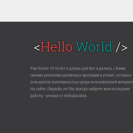
Войти
Уже более 10-ти лет я делаю для Вас и делюсь с Вами
своими репаками различных программ и утилит, которые
Забыли пароль?
Регистрация
пользуются популярностью среди пользователей интернет
На сайте LRepacks.net Вы всегда найдете мои последние
работы - репаки от elchupacabra.