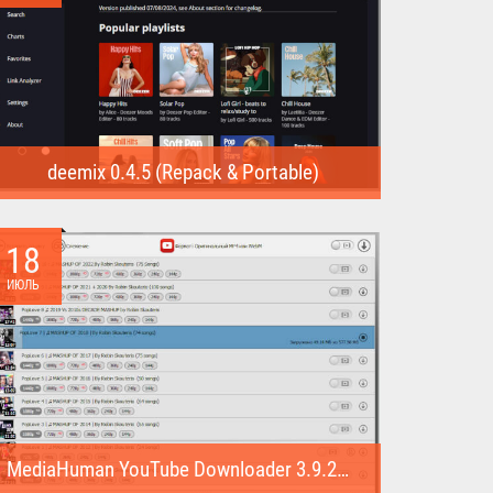
deemix 0.4.5 (Repack & Portable)
deemix (Repack & Portable) - программа позволяет
скачивать треки...
18
ИЮЛЬ
MediaHuman YouTube Downloader 3.9.22 (1007) (Repack & Portable)