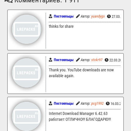
Постояльцы
Автор:
yuandygo
27.03.2026 
thinks for share
Постояльцы
Автор:
stxkr97
22.03.2026 20
Thank you. YouTube downloads are now
available again.
Постояльцы
Автор:
pcg1992
16.03.2026 0
Internet Download Manager 6.42.63
работает ОТЛИЧНО!!! БЛАГОДАРЮ!!!