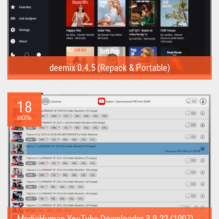
deemix 0.4.5 (Repack & Portable)
deemix (Repack & Portable) - программа позволяет скачивать
треки...
18
ИЮЛЬ
MediaHuman YouTube Downloader 3.9.22 (1007) (Repack & Portable)