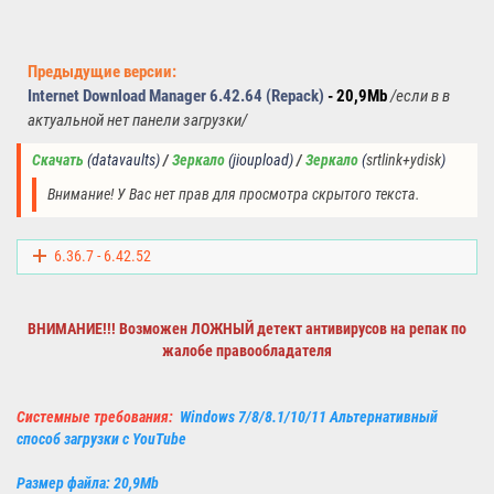
Предыдущие версии:
Internet Download Manager 6.42.64 (Repack)
- 20,9Mb
/
если в в
актуальной нет панели загрузки
/
Скачать
(datavaults) 
/ 
Зеркало
(jioupload) 
/ 
Зеркало
(
srtlink+ydisk
)
Внимание! У Вас нет прав для просмотра скрытого текста.
6.36.7 - 6.42.52
ВНИМАНИЕ!!! Возможен ЛОЖНЫЙ детект
антивирусов
на репак по
жалобе правообладателя
Системные требования:
Windows 7/8/8.1/10/11 Альтернативный
способ загрузки с YouTube
Размер файла: 20,9Mb