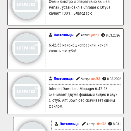
Очень быстро и оперативно вышел
Репак , установил в Chrome с Ютуба
качает 100% . Благодарю
Постояльцы
Автор:
jonny
8.03.2026 10:39
6.42.63 наконец исправили, начал
качать с ютуба!
Постояльцы
Автор:
ded32
8.03.2026 10:3
Internet Download Manager 6.42.63
скачивает двумя файлами видео и звук
с ютуб. Ant Download скачивает одним
файлом.
Постояльцы
Автор:
ded32
8.03.2026 1