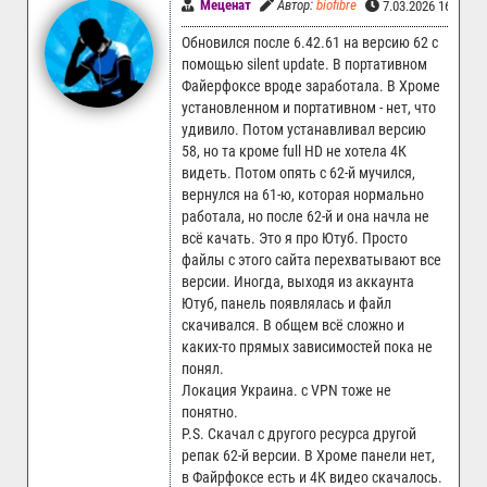
Меценат
Автор:
biofibre
7.03.2026 16:21
Обновился после 6.42.61 на версию 62 с
помощью silent update. В портативном
Файерфоксе вроде заработала. В Хроме
установленном и портативном - нет, что
удивило. Потом устанавливал версию
58, но та кроме full HD не хотела 4К
видеть. Потом опять с 62-й мучился,
вернулся на 61-ю, которая нормально
работала, но после 62-й и она начла не
всё качать. Это я про Ютуб. Просто
файлы с этого сайта перехватывают все
версии. Иногда, выходя из аккаунта
Ютуб, панель появлялась и файл
скачивался. В общем всё сложно и
каких-то прямых зависимостей пока не
понял.
Локация Украина. с VPN тоже не
понятно.
P.S. Скачал с другого ресурса другой
репак 62-й версии. В Хроме панели нет,
в Файрфоксе есть и 4К видео скачалось.