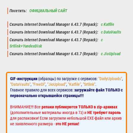
Посетить:
ОФИЦИАЛЬНЫЙ САЙТ
Скачать Internet Download Manager 6.43.7 (Repack):
с Katfile
Скачать Internet Download Manager 6.43.7 (Repack):
с DataVaults
Скачать Internet Download Manager 6.43.7 (Repack):
с
Srtlink+YandexDisk
Скачать Internet Download Manager 6.43.7 (Repack):
с JioUpload
GIF-инструкции
(образцы) по загрузке с сервисов:
"DailyUploads"
,
"DataVaults"
,
"FreeDl"
,
"JioUpload"
,
"Katfile"
,
"Srtlink"
.
Главное правило для всех сервисов:
загружайте файл ТОЛЬКО с
первоначально открывшейся страницы!!!
ВНИМАНИЕ!!! Все
репаки публикуются ТОЛЬКО в zip-архивах
(дополнительные материалы иногда в 7z) и
НЕ требуют пароль
для распаковки! Если загрузили небольшой EXE-файл или архив
не заявленного размера -
это НЕ репак!