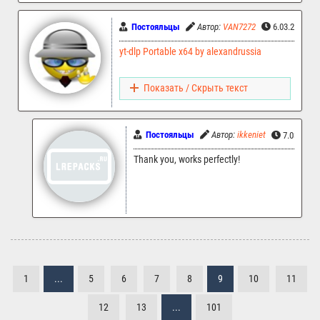
Постояльцы
Автор:
VAN7272
6.03.2026 2
yt-dlp Portable x64 by alexandrussia
Показать / Скрыть текст
Постояльцы
Автор:
ikkeniet
7.03.2026
Thank you, works perfectly!
1
...
5
6
7
8
9
10
11
12
13
...
101