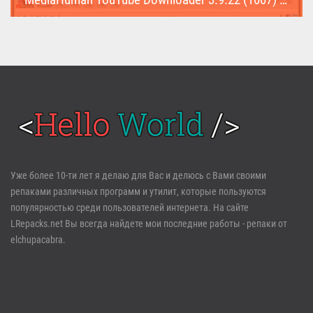
MediaHuman YouTube Downloader (Repack & Portable) - удобное...
Войти
Уже более 10-ти лет я делаю для Вас и делюсь с Вами своими
репаками различных программ и утилит, которые пользуются
Забыли пароль?
Регистрация
популярностью среди пользователей интернета. На сайте
LRepacks.net Вы всегда найдете мои последние работы - репаки от
elchupacabra.