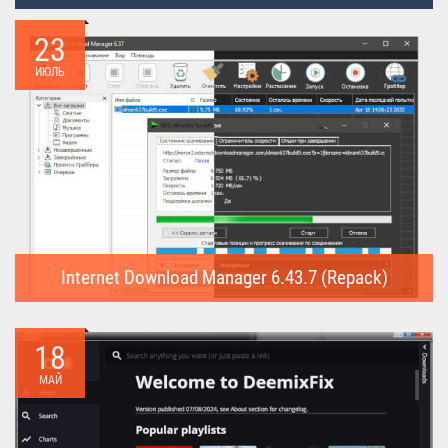
23
ИЮЛЬ
Internet Download Manager 6.43.7 (Repack)
Internet Download Manager (Repack) - это программа
предназначена для...
18
МАЙ