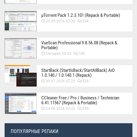
µTorrent Pack 1.2.3.101 (Repack & Portable)
25.05.2026 02:26
534
VueScan Professional 9.8.56.08 (Repack &
Portable)
Сегодня, 02:34
168
StartBack (StartIsBack/StartAllBack) AiO
1.0.140 / 1.0.140.1 (Repack)
30.07.2026 02:23
428
CCleaner Free / Pro / Business / Technician
6.41.11567 (Repack & Portable)
24.06.2026 03:02
299
ПОПУЛЯРНЫЕ РЕПАКИ