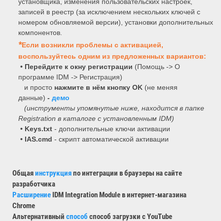
установщика, изменения пользовательских настроек,
записей в реестр (за исключением нескольких ключей с
номером обновляемой версии), установки дополнительных
компонентов.
*
Если возникли проблемы с активацией,
воспользуйтесь одним из предложенных вариантов:
•
Перейдите к окну регистрации
(Помощь -> О
программе IDM -> Регистрация)
и просто
нажмите в нём кнопку OK
(не меняя
данные)
-
демо
(инструменты упомянутые ниже, находится в папке
Registration в каталоге с установленным IDM)
• Keys.txt
- дополнительные ключи активации
• IAS.cmd
- скрипт автоматической активации
Общая
инструкция
по интеграции в браузеры на сайте
разработчика
Расширение
IDM Integration Module в интернет-магазина
Сhrome
Альтернативный
способ
способ загрузки с YouTube