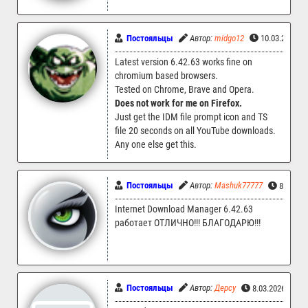
Постояльцы
Автор:
midgo12
10.03.2026 1
Latest version 6.42.63 works fine on
chromium based browsers.
Tested on Chrome, Brave and Opera.
Does not work for me on Firefox.
Just get the IDM file prompt icon and TS
file 20 seconds on all YouTube downloads.
Any one else get this.
Постояльцы
Автор:
Mashuk77777
8.03.20
Internet Download Manager 6.42.63
работает ОТЛИЧНО!!! БЛАГОДАРЮ!!!
Постояльцы
Автор:
Дерсу
8.03.2026 12:0