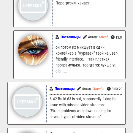
Перегрузил, качает
Постояльцы
Автор:
salech
13.03.2026
он потом их микшует в один
контейнер,а "муравей" твой не user-
friendly interface... ,так платная
програмулька..тоогда уж лучше yt-
dlp .....
Постояльцы
Автор:
ikkeniet
8.03.2026 00
6.42 Build 63 is out, supposedly fixing the
issue with missing video streams:
"Fixed problems with downloading for
several types of video streams"