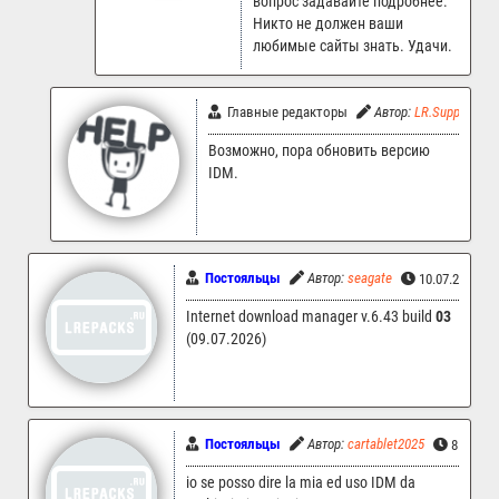
вопрос задавайте подробнее.
Никто не должен ваши
любимые сайты знать. Удачи.
Главные редакторы
Автор:
LR.Support
Возможно, пора обновить версию
IDM.
Постояльцы
Автор:
seagate
10.07.2026 0
Internet download manager v.6.43 build
03
(09.07.2026)
Постояльцы
Автор:
cartablet2025
8.07.20
io se posso dire la mia ed uso IDM da