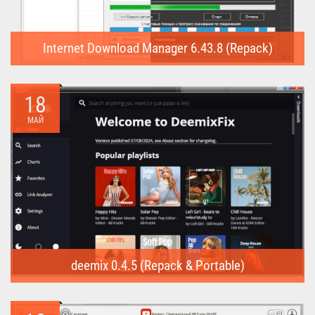
Internet Download Manager 6.43.8 (Repack)
Internet Download Manager (Repack) - это программа
предназначена для...
18
МАЙ
deemix 0.4.5 (Repack & Portable)
deemix (Repack & Portable) - программа позволяет скачивать
треки...