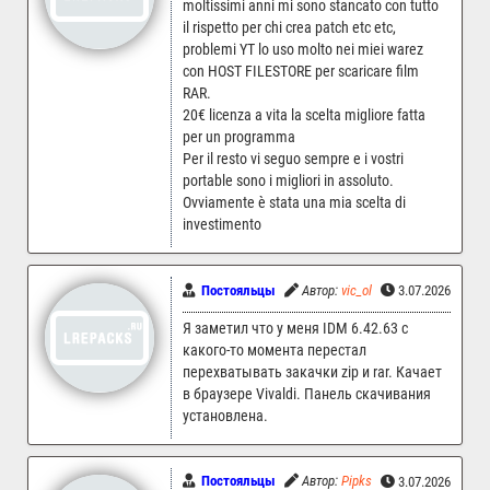
moltissimi anni mi sono stancato con tutto
il rispetto per chi crea patch etc etc,
problemi YT lo uso molto nei miei warez
con HOST FILESTORE per scaricare film
RAR.
20€ licenza a vita la scelta migliore fatta
per un programma
Per il resto vi seguo sempre e i vostri
portable sono i migliori in assoluto.
Ovviamente è stata una mia scelta di
investimento
Постояльцы
Автор:
vic_ol
3.07.2026 16:51
Я заметил что у меня IDM 6.42.63 с
какого-то момента перестал
перехватывать закачки zip и rar. Качает
в браузере Vivaldi. Панель скачивания
установлена.
Постояльцы
Автор:
Pipks
3.07.2026 15:53