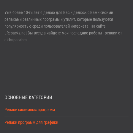
Войти
Уже более 10-ти лет я делаю для Вас и делюсь с Вами своими
репаками различных программ и утилит, которые пользуются
Забыли пароль?
Регистрация
популярностью среди пользователей интернета. На сайте
LRepacks.net Вы всегда найдете мои последние работы - репаки от
elchupacabra.
ОСНОВНЫЕ КАТЕГОРИИ
Репаки системных программ
Репаки программ для графики