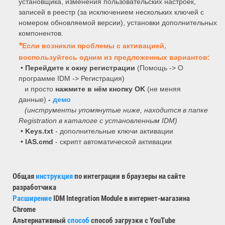
установщика, изменения пользовательских настроек,
записей в реестр (за исключением нескольких ключей с
номером обновляемой версии), установки дополнительных
компонентов.
*
Если возникли проблемы с активацией,
воспользуйтесь одним из предложенных вариантов:
•
Перейдите к окну регистрации
(Помощь -> О
программе IDM -> Регистрация)
и просто
нажмите в нём кнопку OK
(не меняя
данные)
-
демо
(инструменты упомянутые ниже, находится в папке
Registration в каталоге с установленным IDM)
• Keys.txt
- дополнительные ключи активации
• IAS.cmd
- скрипт автоматической активации
Общая
инструкция
по интеграции в браузеры на сайте
разработчика
Расширение
IDM Integration Module в интернет-магазина
Сhrome
Альтернативный
способ
способ загрузки с YouTube