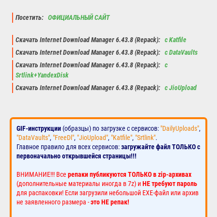
Посетить:
ОФИЦИАЛЬНЫЙ САЙТ
Скачать Internet Download Manager 6.43.8 (Repack):
с Katfile
Скачать Internet Download Manager 6.43.8 (Repack):
с DataVaults
Скачать Internet Download Manager 6.43.8 (Repack):
с
Srtlink+YandexDisk
Скачать Internet Download Manager 6.43.8 (Repack):
с JioUpload
GIF-инструкции
(образцы) по загрузке с сервисов:
"DailyUploads"
,
"DataVaults"
,
"FreeDl"
,
"JioUpload"
,
"Katfile"
,
"Srtlink"
.
Главное правило для всех сервисов:
загружайте файл ТОЛЬКО с
первоначально открывшейся страницы!!!
ВНИМАНИЕ!!! Все
репаки публикуются ТОЛЬКО в zip-архивах
(дополнительные материалы иногда в 7z) и
НЕ требуют пароль
для распаковки! Если загрузили небольшой EXE-файл или архив
не заявленного размера -
это НЕ репак!