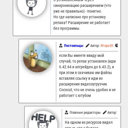
синхронизацию расширением (что
уже не правильно) - понятно.
Но где написано про установку
репака? Расширение не работает
без программы.
Постояльцы
Автор:
Игорь59
29.06
если Вы имеете ввиду мой
случай, то репак установлен (идм
6.42.64 и апгрейден до 6.43.2), и
при этом я скачиваю им файлы
вставляя ссылку в идм из
расширения видеозугрузчик
Cococut, что не очень удобно и не
работает с ютубом
Главные редакторы
Автор:
LR.Sup
На одном из ресурсов видел