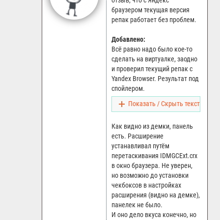
отзыв, что с Яндекс
браузером текущая версия
репак работает без проблем.
Добавлено:
Всё равно надо было кое-то
сделать на виртуалке, заодно
и проверил текущий репак с
Yandex Browser. Результат под
спойлером.
Показать / Скрыть текст
Как видно из демки, панель
есть. Расширение
устанавливал путём
перетаскивания IDMGCExt.crx
в окно браузера. Не уверен,
но возможно до установки
чекбоксов в настройках
расширения (видно на демке),
панелек не было.
И оно дело вкуса конечно, но