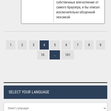
собственные впечатление от
самого браузера, я бы описал
исключительно обсценной
лексикой.
1
2
3
4
5
6
7
8
9
10
...
101
SELECT YOUR LANGUAGE