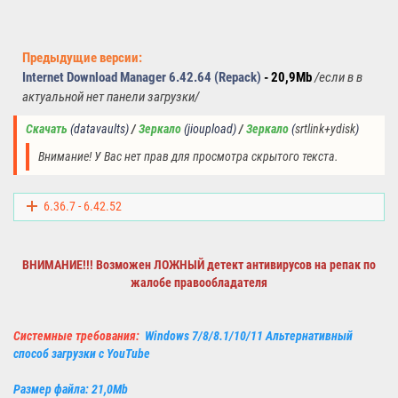
Предыдущие версии:
Internet Download Manager 6.42.64 (Repack)
- 20,9Mb
/
если в в
актуальной нет панели загрузки
/
Скачать
(datavaults) 
/ 
Зеркало
(jioupload) 
/ 
Зеркало
(
srtlink+ydisk
)
Внимание! У Вас нет прав для просмотра скрытого текста.
6.36.7 - 6.42.52
ВНИМАНИЕ!!! Возможен ЛОЖНЫЙ детект
антивирусов
на репак по
жалобе правообладателя
Системные требования:
Windows 7/8/8.1/10/11 Альтернативный
способ загрузки с YouTube
Размер файла: 21,0Mb