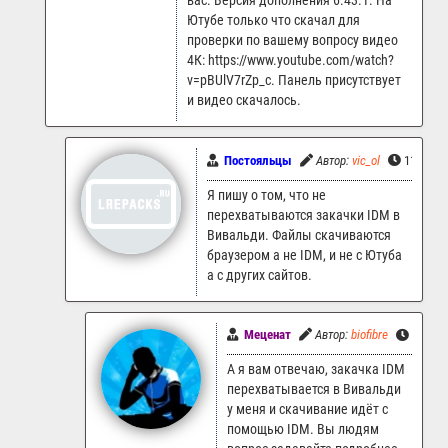
вас. Версия дополнения 6.43.1. На
Ютубе только что скачал для
проверки по вашему вопросу видео
4К: https://www.youtube.com/watch?
v=pBUlV7rZp_c. Панель присутствует
и видео скачалось.
Постояльцы
Автор:
vic_ol
11.07.20
Я пишу о том, что не
перехватываются закачки IDM в
Вивальди. Файлы скачиваются
браузером а не IDM, и не с Ютуба
а с других сайтов.
Меценат
Автор:
biofibre
11.07.
А я вам отвечаю, закачка IDM
перехватывается в Вивальди
у меня и скачивание идёт с
помощью IDM. Вы людям