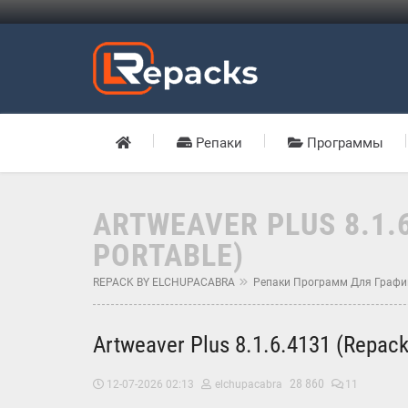
Репаки
Программы
ARTWEAVER PLUS 8.1.6
PORTABLE)
REPACK BY ELCHUPACABRA
Репаки Программ Для Графи
Artweaver Plus 8.1.6.4131 (Repack
28 860
12-07-2026 02:13
elchupacabra
11