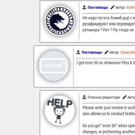
Постояльцы
Автор:
North
Не надо путать божий дар с
русифицируют или переводят 
репакера ? Нет ? Ну тогда не
Постояльцы
Автор:
Shawnitk
I got error 30 on Artweaver Plus 8
Главные редакторы
Авто
Please write your review in such
also allows us to conduct testin
Do you get “error 30” when openi
changes, or performing anothe