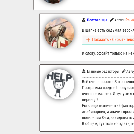
Постояльцы
Автор:
fraud
В шапке есть седьмая версия
Показать / Скрыть текс
К слову, офсайт только на не
Главные редакторы
Авто
Всё очень просто. Затрачен
Программа средней популярно
очень немалые). И тут уже я
перевод?
Есть ещё технический фактор
это бинарник, а значит прост
появлении 8-ки, закидывать A
В общем, тут только ждать, 