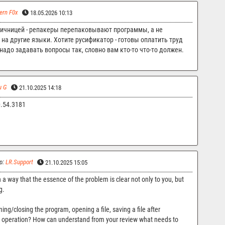
ern F0x
18.05.2026 10:13
 яичницей - репакеры перепаковывают программы, а не
на другие языки. Хотите русификатор - готовы оплатить труд
 надо задавать вопросы так, словно вам кто-то что-то должен.
u G
21.10.2025 14:18
.0.54.3181
р:
LR.Support
21.10.2025 15:05
 a way that the essence of the problem is clear not only to you, but
g.
ng/closing the program, opening a file, saving a file after
r operation? How can understand from your review what needs to