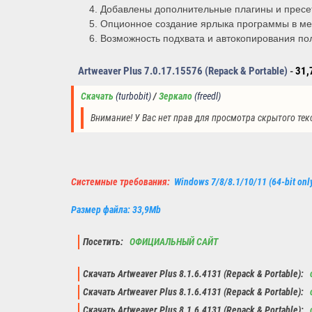
Добавлены дополнительные плагины и прес
Опционное создание ярлыка программы в ме
Возможность подхвата и автокопирования пол
Artweaver Plus 7.0.17.15576 (Repack & Portable)
-
31,
Скачать
(turbobit)
/ 
Зеркало
(
freedl
)
Внимание! У Вас нет прав для просмотра скрытого тек
Системные требования:
Windows 7/8/8.1/10/11 (64-bit onl
Размер файла: 33,9Mb
Посетить:
ОФИЦИАЛЬНЫЙ САЙТ
Скачать Artweaver Plus 8.1.6.4131 (Repack & Portable):
с
Скачать Artweaver Plus 8.1.6.4131 (Repack & Portable):
с
Скачать Artweaver Plus 8.1.6.4131 (Repack & Portable):