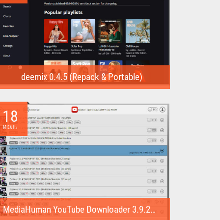
deemix 0.4.5 (Repack & Portable)
deemix (Repack & Portable) - программа позволяет
скачивать треки...
18
ИЮЛЬ
MediaHuman YouTube Downloader 3.9.22 (1007) (Repack & Portable)