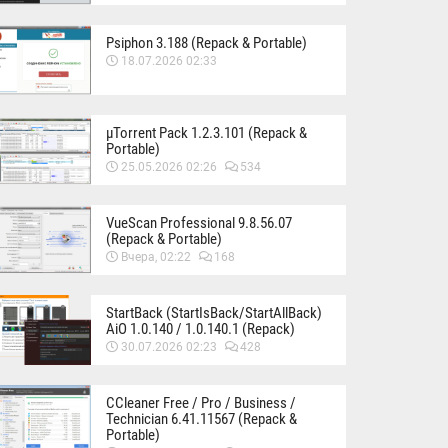
Psiphon 3.188 (Repack & Portable)
18.07.2026 02:33
µTorrent Pack 1.2.3.101 (Repack &
Portable)
25.05.2026 02:26
534
VueScan Professional 9.8.56.07
(Repack & Portable)
Вчера, 02:22
168
StartBack (StartIsBack/StartAllBack)
AiO 1.0.140 / 1.0.140.1 (Repack)
30.07.2026 02:23
428
CCleaner Free / Pro / Business /
Technician 6.41.11567 (Repack &
Portable)