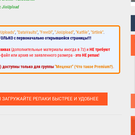
с JioUpload
yUploads"
,
"DataVaults"
,
"FreeDl"
,
"JioUpload"
,
"Katfile"
,
"Srtlink"
.
ТОЛЬКО с первоначально открывшейся страницы!!!
рхивах
(дополнительные материалы иногда в 7z) и
НЕ требуют
-файл или архив не заявленного размера -
это НЕ репак!
к) доступны только для группы
"Меценат" (Что такое Premium?)
.
И ЗАГРУЖАЙТЕ РЕПАКИ БЫСТРЕЕ И УДОБНЕЕ