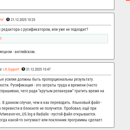
eur
21.12.2025 10:23
 редактора с русификатором, или уже не подходит?
т
мецком - английском.
р:
LR.Support
21.12.2025 15:47
ные усилия должны быть пропорциональны результату.
сти. Русификация - это затраты труда и времени (часто
 спрашиваю, чего ради "крутым репакерам" тратить время на
. В данном случае, чем и как переводить. Языковый файл -
о перевести в блокноте не получится. Пробовал, ещё при
rtweaver-en_US.lng в Radialix - пустой файл открывается.
когда какой-то энтузиаст или поклонник программы сделает.