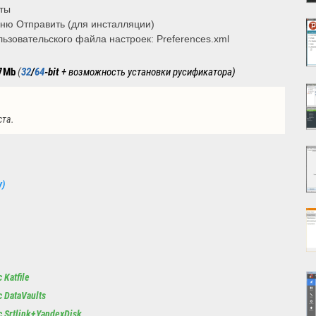
еты
ню Отправить (для инсталляции)
ьзовательского файла настроек: Preferences.xml
7Mb
(
32
/
64
-bit
+ возможность установки русификатора)
ста.
y)
 Katfile
 DataVaults
с Srtlink+YandexDisk