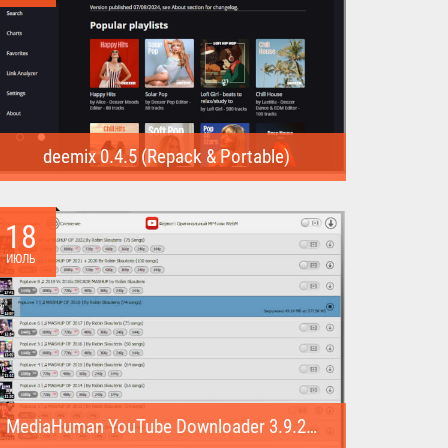
deemix 0.4.5 (Repack & Portable)
deemix (Repack & Portable) - программа позволяет
скачивать треки...
18
ИЮЛЬ
MediaHuman YouTube Downloader 3.9.22 (1007) (Repack & Portable)