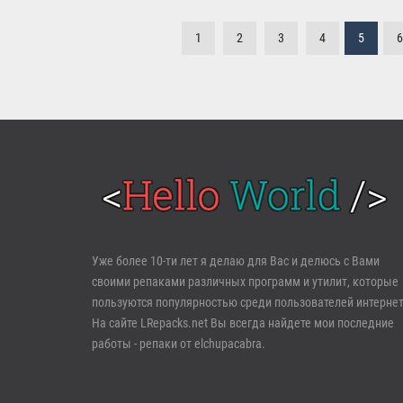
1
2
3
4
5
6
Войти
Уже более 10-ти лет я делаю для Вас и делюсь с Вами
своими репаками различных программ и утилит, которые
Забыли пароль?
Регистрация
пользуются популярностью среди пользователей интернет
На сайте LRepacks.net Вы всегда найдете мои последние
работы - репаки от elchupacabra.