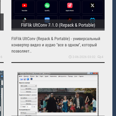
FliFlik UltConv 7.1.0 (Repack & Portable)
FliFlik UltConv (Repack & Portable) - универсальный
конвертер видео и аудио "все в одном", который
позволяет..
16
2-06-2026 03:02
4