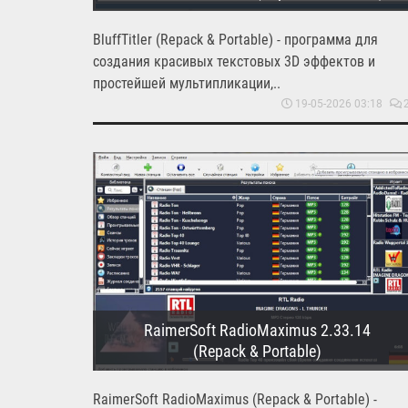
BluffTitler (Repack & Portable) - программа для
создания красивых текстовых 3D эффектов и
простейшей мультипликации,..
19-05-2026 03:18
RaimerSoft RadioMaximus 2.33.14
(Repack & Portable)
RaimerSoft RadioMaximus (Repack & Portable) -