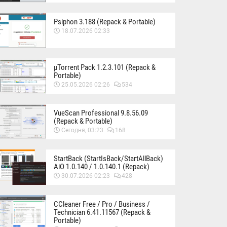
Psiphon 3.188 (Repack & Portable)
18.07.2026 02:33
µTorrent Pack 1.2.3.101 (Repack &
Portable)
25.05.2026 02:26
534
VueScan Professional 9.8.56.09
(Repack & Portable)
Сегодня, 03:23
168
StartBack (StartIsBack/StartAllBack)
AiO 1.0.140 / 1.0.140.1 (Repack)
30.07.2026 02:23
428
CCleaner Free / Pro / Business /
Technician 6.41.11567 (Repack &
Portable)