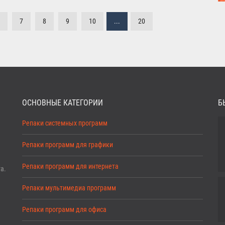
7
8
9
10
...
20
ОСНОВНЫЕ КАТЕГОРИИ
Б
Репаки системных программ
Репаки программ для графики
Репаки программ для интернета
а.
Репаки мультимедиа программ
Репаки программ для офиса