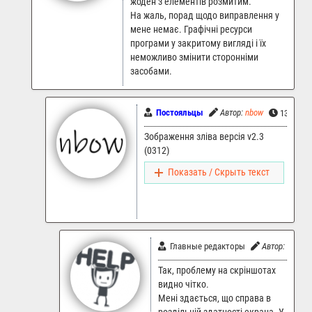
жоден з елементів розмитим.
На жаль, порад щодо виправлення у
мене немає. Графічні ресурси
програми у закритому вигляді і їх
неможливо змінити сторонніми
засобами.
Постояльцы
Автор:
nbow
13.04.20
Зображення зліва версія v2.3
(0312)
Показать / Скрыть текст
Главные редакторы
Автор:
LR.Sup
Так, проблему на скріншотах
видно чітко.
Мені здається, що справа в