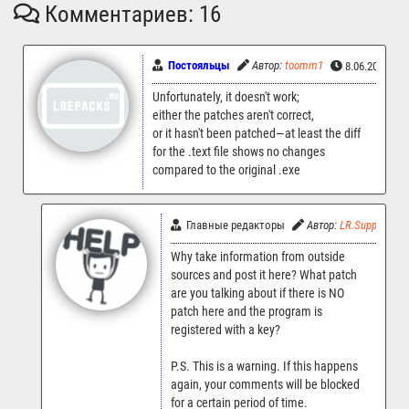
Комментариев: 16
Постояльцы
Автор:
toomm1
8.06.2026 15
Unfortunately, it doesn't work;
either the patches aren't correct,
or it hasn't been patched—at least the diff
for the .text file shows no changes
compared to the original .exe
Главные редакторы
Автор:
LR.Support
Why take information from outside
sources and post it here? What patch
are you talking about if there is NO
patch here and the program is
registered with a key?
P.S. This is a warning. If this happens
again, your comments will be blocked
for a certain period of time.