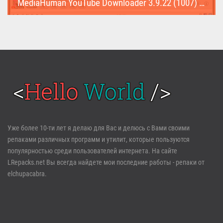
MediaHuman YouTube Downloader 3.9.22 (1007) (Repack & Portable)
MediaHuman YouTube Downloader (Repack & Portable) - удобное...
Войти
Уже более 10-ти лет я делаю для Вас и делюсь с Вами своими
репаками различных программ и утилит, которые пользуются
Забыли пароль?
Регистрация
популярностью среди пользователей интернета. На сайте
LRepacks.net Вы всегда найдете мои последние работы - репаки от
elchupacabra.