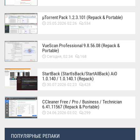
µTorrent Pack 1.2.3.101 (Repack & Portable)
25.05.2026 02:26
534
VueScan Professional 9.8.56.08 (Repack &
Portable)
Сегодня, 02:34
168
StartBack (StartIsBack/StartAllBack) AiO
1.0.140 / 1.0.140.1 (Repack)
30.07.2026 02:23
428
CCleaner Free / Pro / Business / Technician
6.41.11567 (Repack & Portable)
24.06.2026 03:02
299
ПОПУЛЯРНЫЕ РЕПАКИ