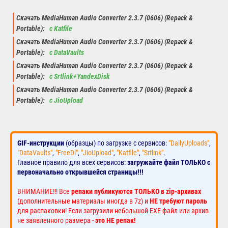
Скачать MediaHuman Audio Converter 2.3.7 (0606) (Repack &
Portable):
с Katfile
Скачать MediaHuman Audio Converter 2.3.7 (0606) (Repack &
Portable):
с DataVaults
Скачать MediaHuman Audio Converter 2.3.7 (0606) (Repack &
Portable):
с Srtlink+YandexDisk
Скачать MediaHuman Audio Converter 2.3.7 (0606) (Repack &
Portable):
с JioUpload
GIF-инструкции
(образцы) по загрузке с сервисов:
"DailyUploads"
,
"DataVaults"
,
"FreeDl"
,
"JioUpload"
,
"Katfile"
,
"Srtlink"
.
Главное правило для всех сервисов:
загружайте файл ТОЛЬКО с
первоначально открывшейся страницы!!!
ВНИМАНИЕ!!! Все
репаки публикуются ТОЛЬКО в zip-архивах
(дополнительные материалы иногда в 7z) и
НЕ требуют пароль
для распаковки! Если загрузили небольшой EXE-файл или архив
не заявленного размера -
это НЕ репак!