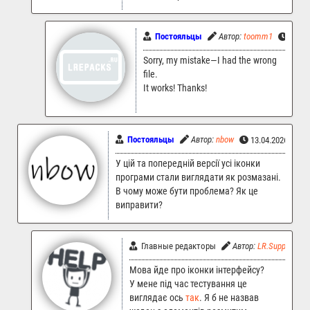
Постояльцы
Автор:
toomm1
8.06.
Sorry, my mistake—I had the wrong
file.
It works! Thanks!
Постояльцы
Автор:
nbow
13.04.2026 14:5
У цій та попередній версії усі іконки
програми стали виглядати як розмазані.
В чому може бути проблема? Як це
виправити?
Главные редакторы
Автор:
LR.Support
Мова йде про іконки інтерфейсу?
У мене під час тестування це
виглядає ось
так
. Я б не назвав