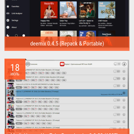
deemix 0.4.5 (Repack & Portable)
deemix (Repack & Portable) - программа позволяет скачивать
треки...
18
ИЮЛЬ