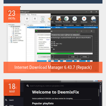
23
ИЮЛЬ
Internet Download Manager 6.43.7 (Repack)
Internet Download Manager (Repack) - это программа
предназначена для...
18
МАЙ