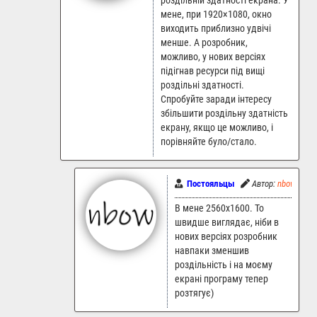
роздільній здатності екрана. У
мене, при 1920×1080, окно
виходить приблизно удвічі
менше. А розробник,
можливо, у нових версіях
підігнав ресурси під вищі
роздільні здатності.
Спробуйте заради інтересу
збільшити роздільну здатність
екрану, якщо це можливо, і
порівняйте було/стало.
Постояльцы
Автор:
nbow
1
В мене 2560x1600. То
швидше виглядає, ніби в
нових версіях розробник
навпаки зменшив
роздільність і на моєму
екрані програму тепер
розтягує)