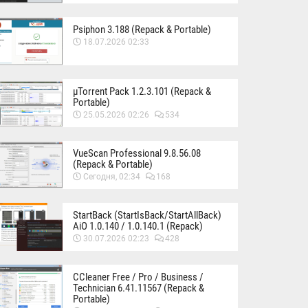
Psiphon 3.188 (Repack & Portable)
18.07.2026 02:33
µTorrent Pack 1.2.3.101 (Repack &
Portable)
25.05.2026 02:26
534
VueScan Professional 9.8.56.08
(Repack & Portable)
Сегодня, 02:34
168
StartBack (StartIsBack/StartAllBack)
AiO 1.0.140 / 1.0.140.1 (Repack)
30.07.2026 02:23
428
CCleaner Free / Pro / Business /
Technician 6.41.11567 (Repack &
Portable)