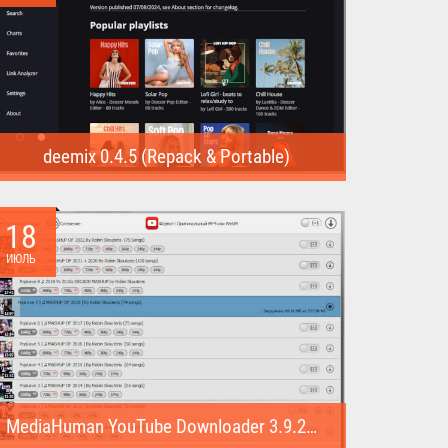
deemix 0.4.5 (Repack & Portable)
deemix (Repack & Portable) - программа позволяет
скачивать треки...
18
ИЮЛЬ
MediaHuman YouTube Downloader 3.9.22 (1007) (Repack & Portable)