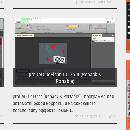
1
2-01-2023 14:03
17
proDAD DeFishr 1.0.75.4 (Repack &
Portable)
proDAD DeFishr (Repack & Portable) - программа для
автоматической коррекции искажающего
перспективу эффекта "рыбий..
3
25-12-2022 21:11
0