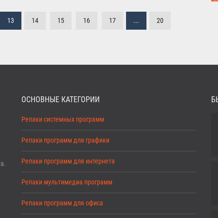
13
14
15
16
17
...
20
ОСНОВНЫЕ КАТЕГОРИИ
Б
Репаки системных программ
Репаки программ для графики
Репаки программ для интернета
а.
Репаки мультимедиа программ
Репаки программ для офиса