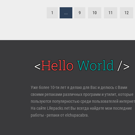
1
...
9
10
11
12
Войти
Уже более 10-ти лет я делаю для Вас и делюсь с Вами
своими репаками различных программ и утилит, которые
Забыли пароль?
Регистрация
пользуются популярностью среди пользователей интернет
На сайте LRepacks.net Вы всегда найдете мои последние
работы - репаки от elchupacabra.