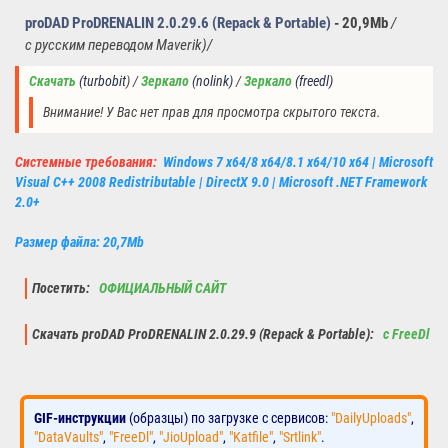
proDAD ProDRENALIN 2.0.29.6 (Repack & Portable)
- 20,9Mb
/
с
русским
переводом Maverik
)/
Скачать
 (
turbobi
t
)
/
Зеркало
(nolink) 
/
Зеркало
 (freedl)
Внимание! У Вас нет прав для просмотра скрытого текста.
Системные требования:
Windows 7 x64/8 x64/8.1 x64/10 x64 | Microsoft
Visual C++ 2008 Redistributable | DirectX 9.0 | Microsoft .NET Framework
2.0+
Размер файла: 20,7Mb
Посетить:
ОФИЦИАЛЬНЫЙ САЙТ
Скачать proDAD ProDRENALIN 2.0.29.9 (Repack & Portable):
с FreeDl
GIF-инструкции
(образцы) по загрузке с сервисов:
"DailyUploads"
,
"DataVaults"
,
"FreeDl"
,
"JioUpload"
,
"Katfile"
,
"Srtlink"
.