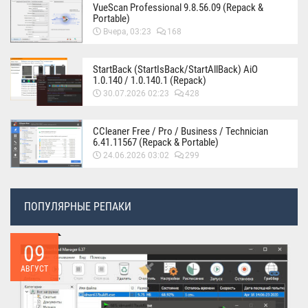
VueScan Professional 9.8.56.09 (Repack &
Portable)
Вчера, 03:23
168
StartBack (StartIsBack/StartAllBack) AiO
1.0.140 / 1.0.140.1 (Repack)
30.07.2026 02:23
428
CCleaner Free / Pro / Business / Technician
6.41.11567 (Repack & Portable)
24.06.2026 03:02
299
ПОПУЛЯРНЫЕ РЕПАКИ
09
АВГУСТ