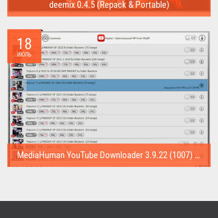
deemix 0.4.5 (Repack & Portable)
deemix (Repack & Portable) - программа позволяет скачивать
треки...
18
ИЮЛЬ
MediaHuman YouTube Downloader 3.9.22 (1007) (Repack & Portable)
MediaHuman YouTube Downloader (Repack & Portable) - удобное...