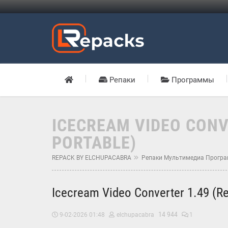
Репаки
Программы
ICECREAM VIDEO CONV
PORTABLE)
REPACK BY ELCHUPACABRA
Репаки Мультимедиа Прогр
Icecream Video Converter 1.49 (R
14 944
9-02-2026 01:48
elchupacabra
1