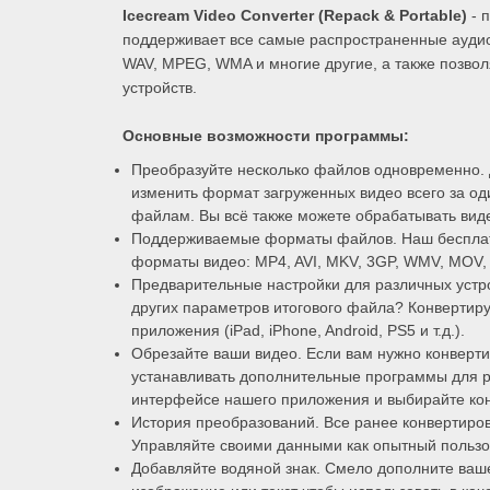
Icecream Video Converter (Repack & Portable)
- 
поддерживает все самые распространенные аудио
WAV, MPEG, WMA и многие другие, а также позво
устройств.
Основные возможности программы:
Преобразуйте несколько файлов одновременно. 
изменить формат загруженных видео всего за од
файлам. Вы всё также можете обрабатывать вид
Поддерживаемые форматы файлов. Наш бесплат
форматы видео: MP4, AVI, MKV, 3GP, WMV, MOV,
Предварительные настройки для различных устр
других параметров итогового файла? Конвертиру
приложения (iPad, iPhone, Android, PS5 и т.д.).
Обрезайте ваши видео. Если вам нужно конверти
устанавливать дополнительные программы для р
интерфейсе нашего приложения и выбирайте кон
История преобразований. Все ранее конвертиро
Управляйте своими данными как опытный пользо
Добавляйте водяной знак. Смело дополните ваш