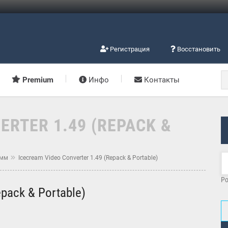
Регистрация
Восстановить
Premium
Инфо
Контакты
ERTER 1.49 (REPACK &
амм
Icecream Video Converter 1.49 (Repack & Portable)
Po
epack & Portable)