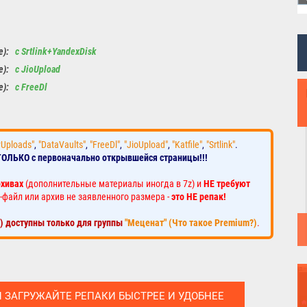
le):
с Srtlink+YandexDisk
le):
с JioUpload
le):
с FreeDl
yUploads"
,
"DataVaults"
,
"FreeDl"
,
"JioUpload"
,
"Katfile"
,
"Srtlink"
.
ТОЛЬКО с первоначально открывшейся страницы!!!
рхивах
(дополнительные материалы иногда в 7z) и
НЕ требуют
-файл или архив не заявленного размера -
это НЕ репак!
к) доступны только для группы
"Меценат" (Что такое Premium?)
.
И ЗАГРУЖАЙТЕ РЕПАКИ БЫСТРЕЕ И УДОБНЕЕ