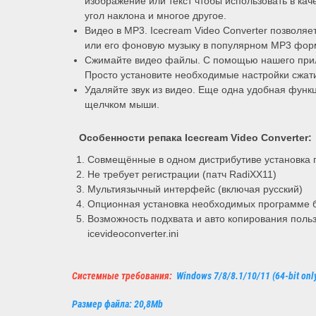
изображение или текст чтобы использовать в кач
угол наклона и многое другое.
Видео в MP3. Icecream Video Converter позволяет
или его фоновую музыку в популярном MP3 фор
Сжимайте видео файлы. С помощью нашего прил
Просто установите необходимые настройки сжати
Удаляйте звук из видео. Еще одна удобная функц
щелчком мыши.
Особенности репака Icecream Video Converter
:
Совмещённые в одном дистрибутиве установка 
Не требует регистрации (патч RadiXX11)
Мультиязычный интерфейс (включая русский)
Опционная установка необходимых программе би
Возможность подхвата и авто копирования поль
icevideoconverter.ini
Системные требования:
Windows 7/8/8.1/10/11 (64-bit onl
Размер файла: 20,8Mb