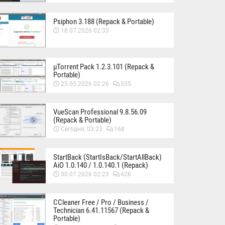
Psiphon 3.188 (Repack & Portable)
18.07.2026 02:33
µTorrent Pack 1.2.3.101 (Repack &
Portable)
25.05.2026 02:26
535
VueScan Professional 9.8.56.09
(Repack & Portable)
Сегодня, 03:23
168
StartBack (StartIsBack/StartAllBack)
AiO 1.0.140 / 1.0.140.1 (Repack)
30.07.2026 02:23
428
CCleaner Free / Pro / Business /
Technician 6.41.11567 (Repack &
Portable)