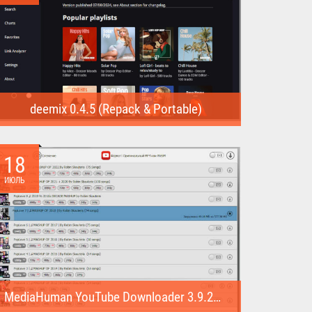
deemix 0.4.5 (Repack & Portable)
deemix (Repack & Portable) - программа позволяет
скачивать треки...
18
ИЮЛЬ
MediaHuman YouTube Downloader 3.9.22 (1007) (Repack & Portable)