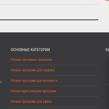
ОСНОВНЫЕ КАТЕГОРИИ
Б
Репаки системных программ
Репаки программ для графики
Репаки программ для интернета
а.
Репаки мультимедиа программ
Репаки программ для офиса