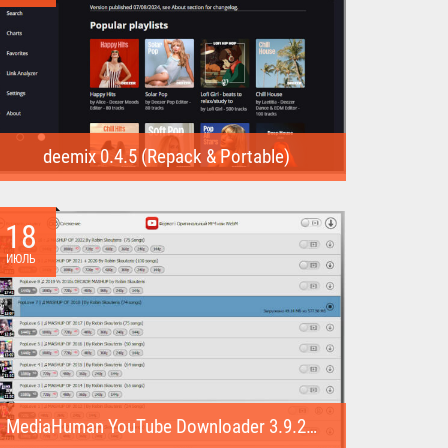
deemix 0.4.5 (Repack & Portable)
deemix (Repack & Portable) - программа позволяет
скачивать треки...
18
ИЮЛЬ
MediaHuman YouTube Downloader 3.9.22 (1007) (Repack & Portable)