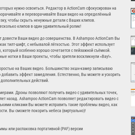
оторых нужно освоиться. Редактор в ActionCam сфокусирован на
оворачивайте и переворачивайте Ваши видео на определённый
резку, чтобы скрыть ненужные детали с Ваших клипов.
есколько клипов в один удивительный ролик!
 довести Ваши видео до совершенства. В Ashampoo ActionCam Вы
как тилт-шифт, с небывалой лёгкостью. Этот эффект использует
 который особенно хорошо сочетается с пейзажной съёмкой.
ые нотки в Ваши проекты, чтобы зрители воскликнули «Вау!».
оростью на Ваших видео. Большинство экшн-камер записываю
ью добавить эффект замедления. Естественно, Вы можете и ускорить
 дополнительных действий.
мерами. Дроны позволяют получить видео с удивительных точек,
лет назад. Ashampoo ActionCam позволяет редактировать видео с
лькими кликами Вы можете исправить такие проблемы видео, как
ости. Вы сможете покорить небеса (виртуально)!
ммы или распаковка портативной (PAF) версии