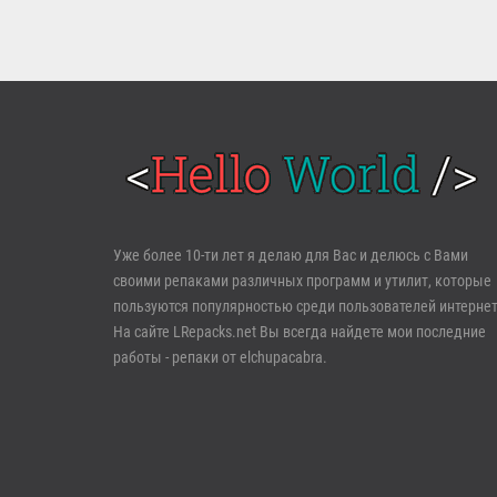
Войти
Уже более 10-ти лет я делаю для Вас и делюсь с Вами
своими репаками различных программ и утилит, которые
Забыли пароль?
Регистрация
пользуются популярностью среди пользователей интернет
На сайте LRepacks.net Вы всегда найдете мои последние
работы - репаки от elchupacabra.