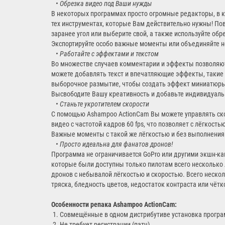
•
Обрезка видео под Ваши нужды
В некоторых программах просто огромные редакторы, в к
тех инструментах, которые Вам действительно нужны! П
заранее угол или выберите свой, а также используйте об
Экспортируйте особо важные моменты или объединяйте н
•
Работайте с эффектами и текстом
Во множестве случаев комментарии и эффекты позволяют
можете добавлять текст и впечатляющие эффекты, такие 
выборочное размытие, чтобы создать эффект миниатюры,
Высвободите Вашу креативность и добавьте индивидуальн
• Станьте укротителем скорости
С помощью Ashampoo ActionCam Вы можете управлять ск
видео с частотой кадров 60 fps, что позволяет с лёгкост
Важные моменты с такой же лёгкостью и без выполнения
• Просто идеальна для фанатов дронов!
Программа не ограничивается GoPro или другими экшн-ка
которые были доступны только пилотам всего несколько 
дронов с небывалой лёгкостью и скоростью. Всего неско
тряска, бледность цветов, недостаток контраста или чётк
Особенности репака
Ashampoo ActionCam
:
1. Совмещённые в одном дистрибутиве установка програ
2. Не требует регистрации (патч)