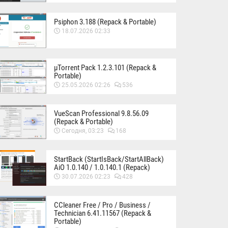
Psiphon 3.188 (Repack & Portable)
18.07.2026 02:33
µTorrent Pack 1.2.3.101 (Repack &
Portable)
25.05.2026 02:26
536
VueScan Professional 9.8.56.09
(Repack & Portable)
Сегодня, 03:23
168
StartBack (StartIsBack/StartAllBack)
AiO 1.0.140 / 1.0.140.1 (Repack)
30.07.2026 02:23
428
CCleaner Free / Pro / Business /
Technician 6.41.11567 (Repack &
Portable)