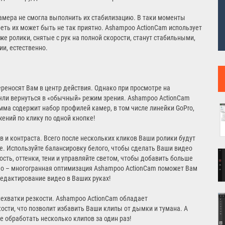
амера не смогла выполнить их стабилизацию. В таки моменты
ть их может быть не так приятно. Ashampoo ActionCam использует
 ролики, снятые с рук на полной скорости, станут стабильными,
и, естественно.
еносят Вам в центр действия. Однако при просмотре на
чли вернуться в «обычный» режим зрения. Ashampoo ActionCam
мма содержит набор профилей камер, в том числе линейки GoPro,
ений по клику по одной кнопке!
 и контраста. Всего после нескольких кликов Ваши ролики будут
е. Используйте балансировку белого, чтобы сделать Ваши видео
ость, оттенки, тени и управляйте светом, чтобы добавить больше
ео – многогранная оптимизация Ashampoo ActionCam поможет Вам
едактирование видео в Ваших руках!
нехватки резкости. Ashampoo ActionCam обладает
ти, что позволит избавить Ваши клипы от дымки и тумана. А
 обработать несколько клипов за один раз!