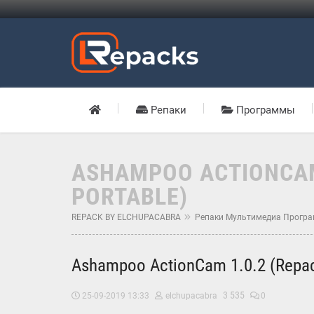
Репаки
Программы
ASHAMPOO ACTIONCAM 
PORTABLE)
REPACK BY ELCHUPACABRA
Репаки Мультимедиа Прогр
Ashampoo ActionCam 1.0.2 (Repac
3 535
25-09-2019 13:33
elchupacabra
0