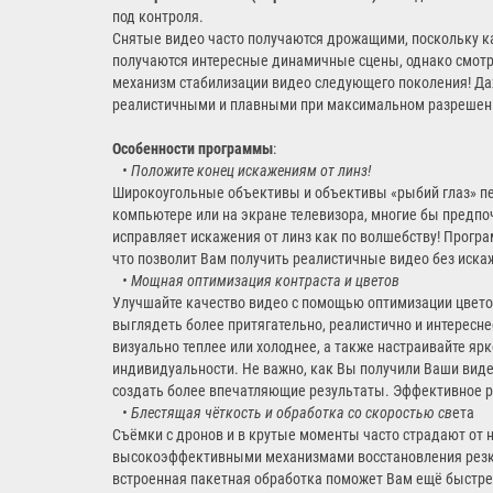
под контроля.
Снятые видео часто получаются дрожащими, поскольку к
получаются интересные динамичные сцены, однако смотре
механизм стабилизации видео следующего поколения! Даже
реалистичными и плавными при максимальном разрешени
Особенности программы
:
•
Положите конец искажениям от линз!
Широкоугольные объективы и объективы «рыбий глаз» пер
компьютере или на экране телевизора, многие бы предпо
исправляет искажения от линз как по волшебству! Програ
что позволит Вам получить реалистичные видео без искаж
•
Мощная оптимизация контраста и цветов
Улучшайте качество видео с помощью оптимизации цветов
выглядеть более притягательно, реалистично и интересне
визуально теплее или холоднее, а также настраивайте ярк
индивидуальности. Не важно, как Вы получили Ваши вид
создать более впечатляющие результаты. Эффективное р
•
Блестящая чёткость и обработка со скоростью св
ета
Съёмки с дронов и в крутые моменты часто страдают от 
высокоэффективными механизмами восстановления резкос
встроенная пакетная обработка поможет Вам ещё быстрее