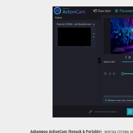
Ashampoo ActionCam (Repack & Portable)
- всегда готова 