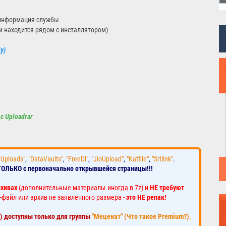
 информация службы
ли находится рядом с инсталлятором)
y)
с Uploadrar
yUploads"
,
"DataVaults"
,
"FreeDl"
,
"JioUpload"
,
"Katfile"
,
"Srtlink"
.
ТОЛЬКО с первоначально открывшейся страницы!!!
рхивах
(дополнительные материалы иногда в 7z) и
НЕ требуют
-файл или архив не заявленного размера -
это НЕ репак!
к) доступны только для группы
"Меценат" (Что такое Premium?)
.