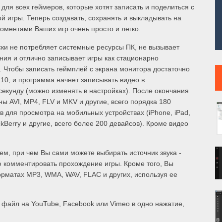
для всех геймеров, которые хотят записать и поделиться с
игры. Теперь создавать, сохранять и выкладывать на
ментами Ваших игр очень просто и легко.
ски не потребляет системные ресурсы ПК, не вызывает
ния и отлично записывает игры как стационарно
. Чтобы записать геймплей с экрана монитора достаточно
F10, и программа начнет записывать видео в
секунду (можно изменять в настройках). После окончания
ы AVI, MP4, FLV и MKV и другие, всего порядка 180
 для просмотра на мобильных устройствах (iPhone, iPad,
ckBerry и другие, всего более 200 девайсов). Кроме видео
ем, при чем Вы сами можете выбирать источник звука -
 комментировать прохождение игры. Кроме того, Вы
орматах MP3, WMA, WAV, FLAC и других, используя ее
й файл на YouTube, Facebook или Vimeo в одно нажатие,