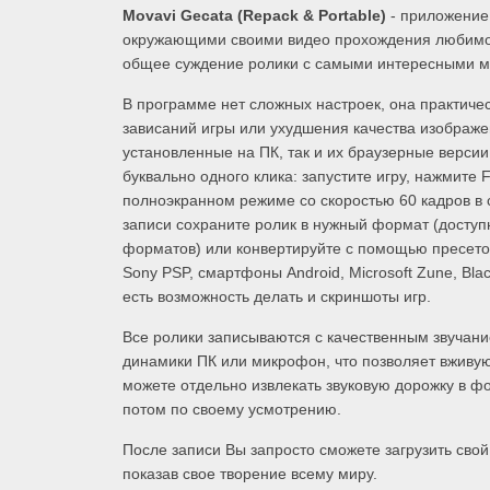
Movavi Gecata (Repack & Portable)
- приложение 
окружающими своими видео прохождения любимой 
общее суждение ролики с самыми интересными мо
В программе нет сложных настроек, она практиче
зависаний игры или ухудшения качества изображе
установленные на ПК, так и их браузерные версии
буквально одного клика: запустите игру, нажмите 
полноэкранном режиме со скоростью 60 кадров в 
записи сохраните ролик в нужный формат (доступн
форматов) или конвертируйте с помощью пресетов
Sony PSP, смартфоны Android, Microsoft Zune, Bla
есть возможность делать и скриншоты игр.
Все ролики записываются с качественным звучани
динамики ПК или микрофон, что позволяет вживую
можете отдельно извлекать звуковую дорожку в ф
потом по своему усмотрению.
После записи Вы запросто сможете загрузить сво
показав свое творение всему миру.