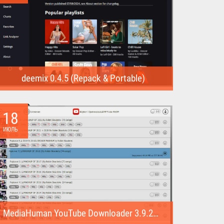
deemix 0.4.5 (Repack & Portable)
deemix (Repack & Portable) - программа позволяет
скачивать треки...
18
ИЮЛЬ
MediaHuman YouTube Downloader 3.9.22 (1007) (Repack & Portable)