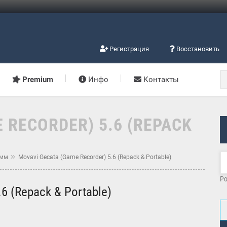
Регистрация
Восстановить
Premium
Инфо
Контакты
 RECORDER) 5.6 (REPACK
амм
Movavi Gecata (Game Recorder) 5.6 (Repack & Portable)
Po
6 (Repack & Portable)