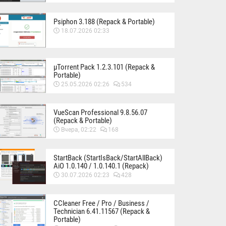
Psiphon 3.188 (Repack & Portable)
18.07.2026 02:33
µTorrent Pack 1.2.3.101 (Repack &
Portable)
25.05.2026 02:26
534
VueScan Professional 9.8.56.07
(Repack & Portable)
Вчера, 02:22
168
StartBack (StartIsBack/StartAllBack)
AiO 1.0.140 / 1.0.140.1 (Repack)
30.07.2026 02:23
428
CCleaner Free / Pro / Business /
Technician 6.41.11567 (Repack &
Portable)