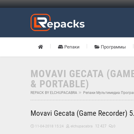
Репаки
Программы
MOVAVI GECATA (GAME
& PORTABLE)
REPACK BY ELCHUPACABRA
Репаки Мультимедиа Прогр
Movavi Gecata (Game Recorder) 5.
12 427
11-04-2018 15:24
elchupacabra
0