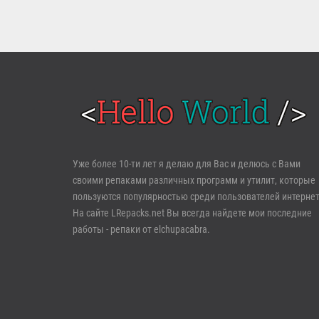
Войти
Уже более 10-ти лет я делаю для Вас и делюсь с Вами
своими репаками различных программ и утилит, которые
Забыли пароль?
Регистрация
пользуются популярностью среди пользователей интернет
На сайте LRepacks.net Вы всегда найдете мои последние
работы - репаки от elchupacabra.