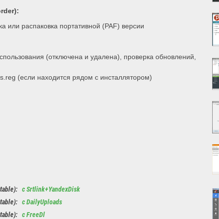
rder):
а или распаковка портативной (PAF) версии
использования (отключена и удалена), проверка обновлений,
s.reg (если находится рядом с инсталлятором)
rtable):
с Srtlink+YandexDisk
rtable):
с DailyUploads
rtable):
с FreeDl