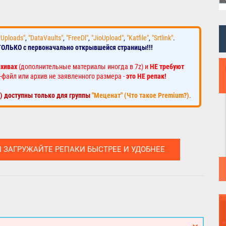
yUploads"
,
"DataVaults"
,
"FreeDl"
,
"JioUpload"
,
"Katfile"
,
"Srtlink"
.
ТОЛЬКО с первоначально открывшейся страницы!!!
рхивах
(дополнительные материалы иногда в 7z) и
НЕ требуют
-файл или архив не заявленного размера -
это НЕ репак!
к) доступны только для группы
"Меценат" (Что такое Premium?)
.
И ЗАГРУЖАЙТЕ РЕПАКИ БЫСТРЕЕ И УДОБНЕЕ