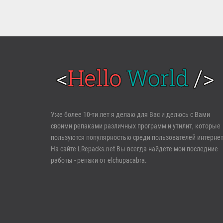
Войти
Уже более 10-ти лет я делаю для Вас и делюсь с Вами
своими репаками различных программ и утилит, которые
Забыли пароль?
Регистрация
пользуются популярностью среди пользователей интернет
На сайте LRepacks.net Вы всегда найдете мои последние
работы - репаки от elchupacabra.