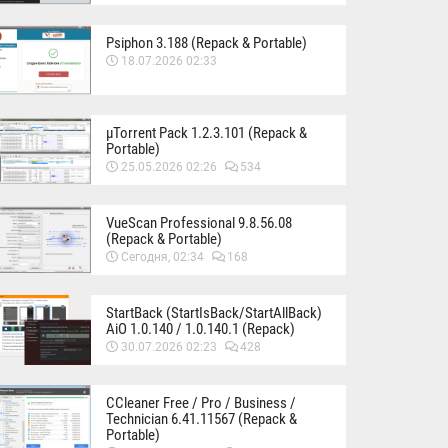
Psiphon 3.188 (Repack & Portable)
18.07.2026 02:33
µTorrent Pack 1.2.3.101 (Repack &
Portable)
25.05.2026 02:26
534
VueScan Professional 9.8.56.08
(Repack & Portable)
Сегодня, 02:34
168
StartBack (StartIsBack/StartAllBack)
AiO 1.0.140 / 1.0.140.1 (Repack)
30.07.2026 02:23
428
CCleaner Free / Pro / Business /
Technician 6.41.11567 (Repack &
Portable)