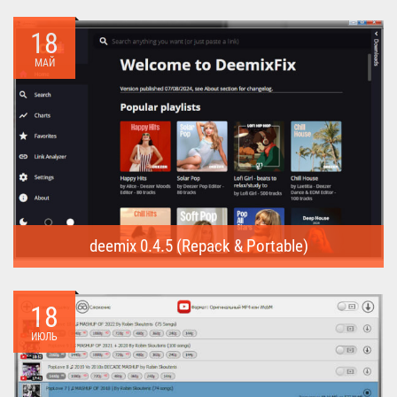
Internet Download Manager (Repack) - это программа
предназначена для...
18
МАЙ
deemix 0.4.5 (Repack & Portable)
deemix (Repack & Portable) - программа позволяет скачивать
треки...
18
ИЮЛЬ