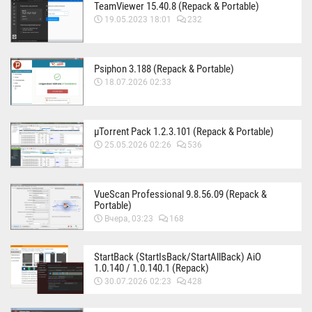
TeamViewer 15.40.8 (Repack & Portable)
19.05.2023 18:01
232
Psiphon 3.188 (Repack & Portable)
18.07.2026 02:33
µTorrent Pack 1.2.3.101 (Repack & Portable)
25.05.2026 02:26
536
VueScan Professional 9.8.56.09 (Repack &
Portable)
Вчера, 03:23
168
StartBack (StartIsBack/StartAllBack) AiO
1.0.140 / 1.0.140.1 (Repack)
30.07.2026 02:23
428