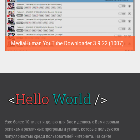
MediaHuman YouTube Downloader 3.9.22 (1007) (Repack & Portable)
MediaHuman YouTube Downloader (Repack & Portable) - удобное...
Войти
Уже более 10-ти лет я делаю для Вас и делюсь с Вами своими
репаками различных программ и утилит, которые пользуются
Забыли пароль?
Регистрация
популярностью среди пользователей интернета. На сайте