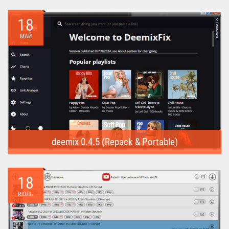
Internet Download Manager (Repack) - это программа
предназначена для...
18
МАЙ
deemix 0.4.5 (Repack & Portable)
deemix (Repack & Portable) - программа позволяет скачивать
треки...
18
ИЮЛЬ