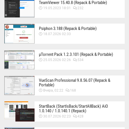
TeamViewer 15.40.8 (Repack & Portable)
19.05.2023 18:01
232
Psiphon 3.188 (Repack & Portable)
18.07.2026 02:33
µTorrent Pack 1.2.3.101 (Repack & Portable)
25.05.2026 02:26
534
VueScan Professional 9.8.56.07 (Repack &
Portable)
Вчера, 02:22
168
StartBack (StartIsBack/StartAllBack) AiO
1.0.140 / 1.0.140.1 (Repack)
30.07.2026 02:23
428