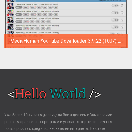
MediaHuman YouTube Downloader 3.9.22 (1007) (Repack & Portable)
MediaHuman YouTube Downloader (Repack & Portable) - удобное...
Войти
Уже более 10-ти лет я делаю для Вас и делюсь с Вами своими
репаками различных программ и утилит, которые пользуются
Забыли пароль?
Регистрация
популярностью среди пользователей интернета. На сайте