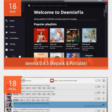
18
МАЙ
deemix 0.4.5 (Repack & Portable)
deemix (Repack & Portable) - программа позволяет скачивать
треки...
18
ИЮЛЬ