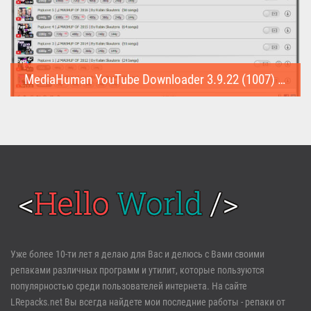
MediaHuman YouTube Downloader 3.9.22 (1007) (Repack & Portable)
MediaHuman YouTube Downloader (Repack & Portable) - удобное...
Войти
Уже более 10-ти лет я делаю для Вас и делюсь с Вами своими
репаками различных программ и утилит, которые пользуются
Забыли пароль?
Регистрация
популярностью среди пользователей интернета. На сайте
LRepacks.net Вы всегда найдете мои последние работы - репаки от