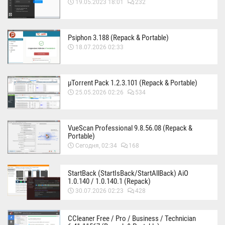
19.05.2023 18:01
232
Psiphon 3.188 (Repack & Portable)
18.07.2026 02:33
µTorrent Pack 1.2.3.101 (Repack & Portable)
25.05.2026 02:26
534
VueScan Professional 9.8.56.08 (Repack &
Portable)
Сегодня, 02:34
168
StartBack (StartIsBack/StartAllBack) AiO
1.0.140 / 1.0.140.1 (Repack)
30.07.2026 02:23
428
CCleaner Free / Pro / Business / Technician