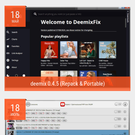
Internet Download Manager (Repack) - это программа
предназначена для...
18
МАЙ
deemix 0.4.5 (Repack & Portable)
deemix (Repack & Portable) - программа позволяет скачивать
треки...
18
ИЮЛЬ