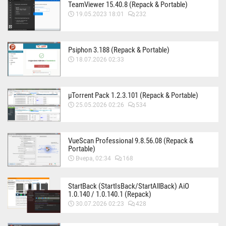
TeamViewer 15.40.8 (Repack & Portable)
19.05.2023 18:01
232
Psiphon 3.188 (Repack & Portable)
18.07.2026 02:33
µTorrent Pack 1.2.3.101 (Repack & Portable)
25.05.2026 02:26
534
VueScan Professional 9.8.56.08 (Repack &
Portable)
Вчера, 02:34
168
StartBack (StartIsBack/StartAllBack) AiO
1.0.140 / 1.0.140.1 (Repack)
30.07.2026 02:23
428