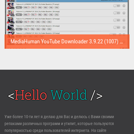
MediaHuman YouTube Downloader 3.9.22 (1007) (Repack & Portable)
MediaHuman YouTube Downloader (Repack & Portable) - удобное...
Войти
Уже более 10-ти лет я делаю для Вас и делюсь с Вами своими
репаками различных программ и утилит, которые пользуются
Забыли пароль?
Регистрация
популярностью среди пользователей интернета. На сайте