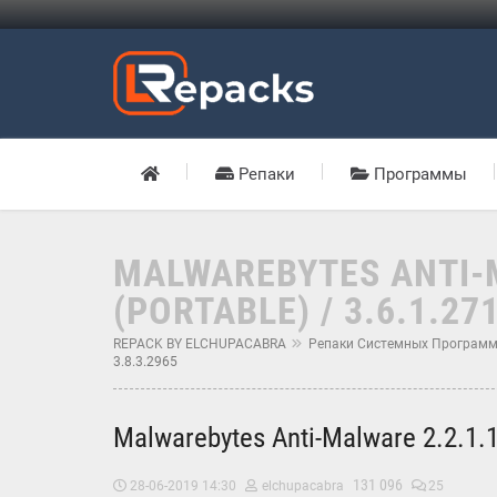
Репаки
Программы
MALWAREBYTES ANTI-M
(PORTABLE) / 3.6.1.271
REPACK BY ELCHUPACABRA
Репаки Системных Програм
3.8.3.2965
Malwarebytes Anti-Malware 2.2.1.1
131 096
28-06-2019 14:30
elchupacabra
25