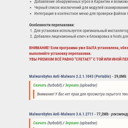
Добавление обнаруженных угроз в Карантин и возможн
Черный список исключений для модулей сканирования
Интеграция в контекстное меню для проверки файлов 
Особенности перепаковки:
1. Для установки используется оригинальный инсталлят
2. Добавлен лицензионный ключ и блокировка в hosts дл
ВНИМАНИЕ! Если программа уже БЫЛА установлена, обяз
выполняйте установку перепаковки.
УВЫ PREMIUM ВСЁ РАВНО "СЛЕТАЕТ" С ТОЙ ИЛИ ИНОЙ ПЕР
Malwarebytes Anti-Malware 2.2.1.1043 (Portable
) - 29,0Mb
Скачать
(turbobit)
/ 
Зеркало
(uploadrar)
Внимание! У Вас нет прав для просмотра скрытого тек
Malwarebytes Anti-Malware 3.6.1.2711
- 77,2Mb
- рекоменд
Скачать
(turbobit)
/ 
Зеркало
(uploadrar)