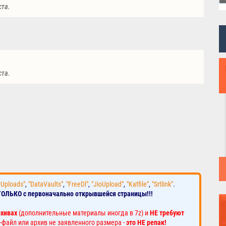
ста.
ста.
yUploads"
,
"DataVaults"
,
"FreeDl"
,
"JioUpload"
,
"Katfile"
,
"Srtlink"
.
ТОЛЬКО с первоначально открывшейся страницы!!!
рхивах
(дополнительные материалы иногда в 7z) и
НЕ требуют
-файл или архив не заявленного размера -
это НЕ репак!