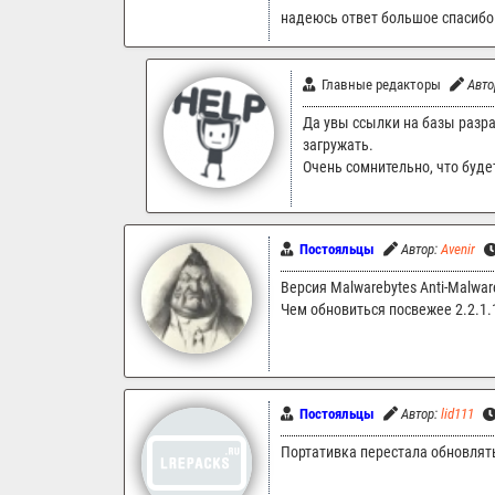
надеюсь ответ большое спасибо
Главные редакторы
Авто
Да увы ссылки на базы разра
загружать.
Очень сомнительно, что буде
Постояльцы
Автор:
Avenir
Версия Malwarebytes Anti-Malwar
Чем обновиться посвежее 2.2.1.
Постояльцы
Автор:
lid111
Портативка перестала обновлять