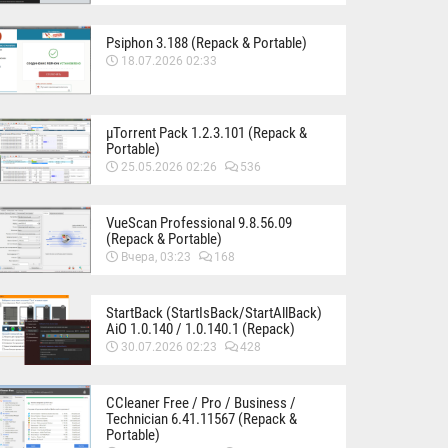
Psiphon 3.188 (Repack & Portable)
18.07.2026 02:33
µTorrent Pack 1.2.3.101 (Repack &
Portable)
25.05.2026 02:26
536
VueScan Professional 9.8.56.09
(Repack & Portable)
Вчера, 03:23
168
StartBack (StartIsBack/StartAllBack)
AiO 1.0.140 / 1.0.140.1 (Repack)
30.07.2026 02:23
428
CCleaner Free / Pro / Business /
Technician 6.41.11567 (Repack &
Portable)