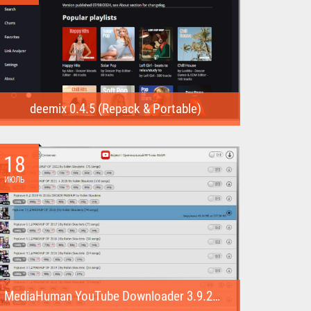
deemix 0.4.5 (Repack & Portable)
deemix (Repack & Portable) - программа позволяет
скачивать треки...
18
ИЮЛЬ
MediaHuman YouTube Downloader 3.9.22 (1007) (Repack & Portable)