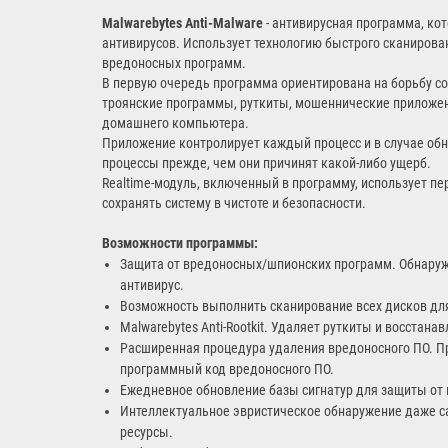
Malwarebytes Anti-Malware
- антивирусная программа, ко
антивирусов. Использует технологию быстрого сканирова
вредоносных программ.
В первую очередь программа ориентирована на борьбу со
троянские программы, руткиты, мошеннические приложен
домашнего компьютера.
Приложение контролирует каждый процесс и в случае об
процессы прежде, чем они причинят какой-либо ущерб.
Realtime-модуль, включенный в программу, использует п
сохранять систему в чистоте и безопасности.
Возможности программы:
Защита от вредоносных/шпионских программ. Обнаруж
антивирус.
Возможность выполнить сканирование всех дисков дл
Malwarebytes Anti-Rootkit. Удаляет руткиты и восста
Расширенная процедура удаления вредоносного ПО. П
программный код вредоносного ПО.
Ежедневное обновление базы сигнатур для защиты от
Интеллектуальное эвристическое обнаружение даже са
ресурсы.