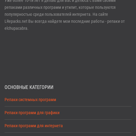
Уже более 10-ти лет я делаю для Вас и делюсь с Вами своими
репаками различных программ и утилит, которые пользуются
Забыли пароль?
Регистрация
популярностью среди пользователей интернета. На сайте
LRepacks.net Вы всегда найдете мои последние работы - репаки от
elchupacabra.
ОСНОВНЫЕ КАТЕГОРИИ
Репаки системных программ
Репаки программ для графики
Репаки программ для интернета