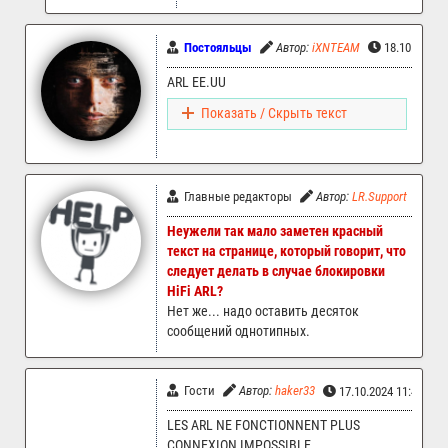
Постояльцы
Автор:
iXNTEAM
18.10.2024 
ARL EE.UU
Показать / Скрыть текст
Главные редакторы
Автор:
LR.Support
17.
Неужели так мало заметен красный
текст на странице, который говорит, что
следует делать в случае блокировки
HiFi ARL?
Нет же... надо оставить десяток
сообщений однотипных.
Гости
Автор:
haker33
17.10.2024 11:45
LES ARL NE FONCTIONNENT PLUS
CONNEXION IMPOSSIBLE