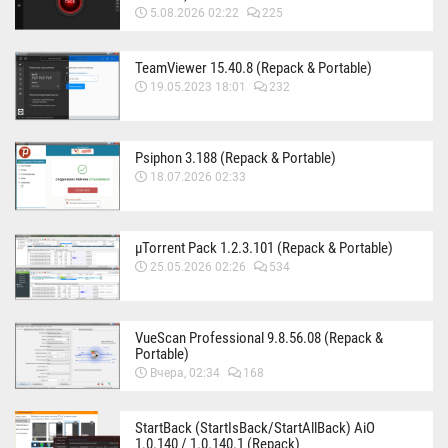
5.08.2026 02:22
225
TeamViewer 15.40.8 (Repack & Portable)
19.05.2023 18:01
232
Psiphon 3.188 (Repack & Portable)
18.07.2026 02:33
µTorrent Pack 1.2.3.101 (Repack & Portable)
25.05.2026 02:26
534
VueScan Professional 9.8.56.08 (Repack &
Portable)
Вчера, 02:34
168
StartBack (StartIsBack/StartAllBack) AiO
1.0.140 / 1.0.140.1 (Repack)