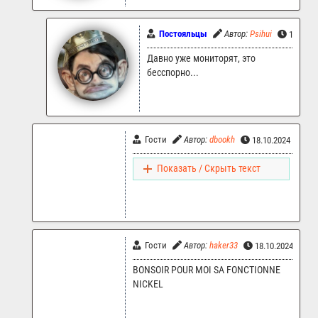
Постояльцы
Автор:
Psihui
18.10.2
Давно уже мониторят, это
бесспорно...
Гости
Автор:
dbookh
18.10.2024 15:13
Показать / Скрыть текст
Гости
Автор:
haker33
18.10.2024 21:0
BONSOIR POUR MOI SA FONCTIONNE
NICKEL