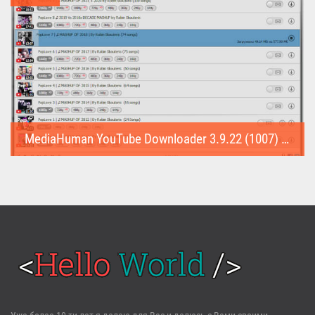
MediaHuman YouTube Downloader 3.9.22 (1007) (Repack & Portable)
MediaHuman YouTube Downloader (Repack & Portable) - удобное...
Войти