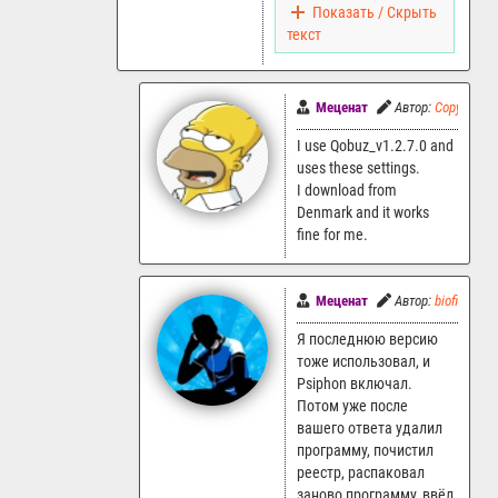
Показать / Скрыть
текст
Меценат
Автор:
Copyman
I use Qobuz_v1.2.7.0 and
uses these settings.
I download from
Denmark and it works
fine for me.
Меценат
Автор:
biofibre
Я последнюю версию
тоже использовал, и
Psiphon включал.
Потом уже после
вашего ответа удалил
программу, почистил
реестр, распаковал
заново программу, ввёл