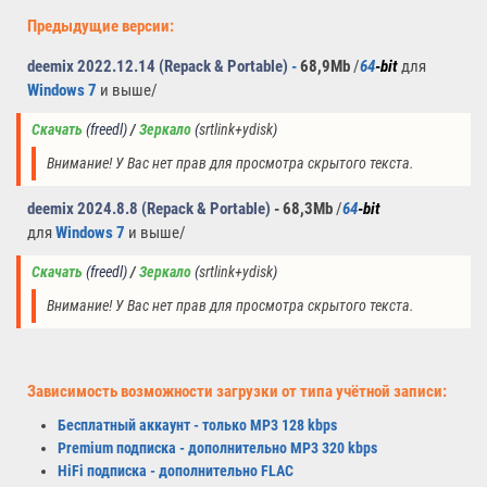
Предыдущие версии:
deemix 2022.12.14 (Repack & Portable)
-
68
,9Mb
/
64
-bit
для
Windows 7
и выше/
Скачать
(freedl)
/ 
Зеркало
(
srtlink+ydisk
)
Внимание! У Вас нет прав для просмотра скрытого текста.
deemix 2024.8.8 (Repack & Portable)
-
68,3Mb
/
64
-bit
для
Windows 7
и выше/
Скачать
(freedl)
/ 
Зеркало
(
srtlink+ydisk
)
Внимание! У Вас нет прав для просмотра скрытого текста.
Зависимость возможности загрузки от типа учётной записи:
Бесплатный аккаунт - только MP3 128 kbps
Premium подписка - дополнительно MP3 320 kbps
HiFi подписка -
дополнительно FLAC