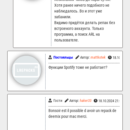
Хотя ранее ничего подобного не
наблюдалось. Во и этот уже
забанили.
Видимо придётся делать репак без
встроеного аккаунта. Только
программа, а поиск ARL на
пользователе.
Постояльцы
Автор:
mattkotek
18.10.2024
Функции Spotify тоже не работает?
Гости
Автор:
haker33
18.10.2024 21:02
Bonsoir est il possible d avoir un repack de
deemix pour mac merci.