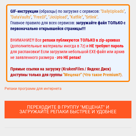
GIF-инструкции
(образцы) по загрузке с сервисов:
"DailyUploads"
,
"DataVaults"
,
"FreeDl"
,
"JioUpload"
,
"Katfile"
,
"Srtlink"
.
Главное правило для всех сервисов:
загружайте файл ТОЛЬКО с
первоначально открывшейся страницы!!!
ВНИМАНИЕ!!! Все
репаки публикуются ТОЛЬКО в zip-архивах
(дополнительные материалы иногда в 7z) и
НЕ требуют пароль
для распаковки! Если загрузили небольшой EXE-файл или архив
не заявленного размера -
это НЕ репак!
Прямые ссылки на загрузку (KrakenFiles / Яндекс Диск)
доступны только для группы
"Меценат" (Что такое Premium?)
.
Репаки программ для интернета
ПЕРЕХОДИТЕ В ГРУППУ "МЕЦЕНАТ" И
ЗАГРУЖАЙТЕ РЕПАКИ БЫСТРЕЕ И УДОБНЕЕ