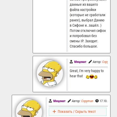
данные из вашего
файла настройки
(которые не сработали
ранее), выбрал Данию
в Сифоне и..зашёл. )
Потом отключил сифон
и попробовал без
смены IP. Заходит.
Спасибо большое.
Меценат
Автор:
Copyman
Great, I'm very happy to
hear that
Меценат
Автор:
Copyman
17.10.2024 1
Показать / Скрыть текст