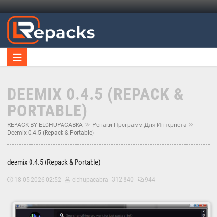
DEEMIX 0.4.5 (REPACK &
PORTABLE)
REPACK BY ELCHUPACABRA
Репаки Программ Для Интернета
Deemix 0.4.5 (Repack & Portable)
deemix 0.4.5 (Repack & Portable)
312 840
18-05-2026 02:52
elchupacabra
944