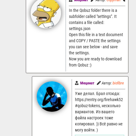
In the Qobuz folder there is a
subfolder called "settings". It
contains a file called:
settings.json
Open this file in a text document
and COPY / PASTE the settings
you can see below - and save
the settings.
Now you are ready to download
from Qobuz :)
Меценат
Автор:
biofibre
17.
Уже делал. Брал отсюда:
https://rentry.org/firehawk52
#qobuz-tokens, несколько
вариантов. Из вашего
файла настроек тоже
копировал. )) Всё равно не
могу войти. )