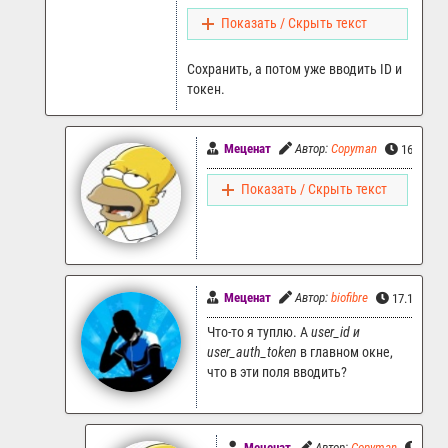
Показать / Скрыть текст
Сохранить, а потом уже вводить ID и
токен.
Меценат
Автор:
Copyman
16.10.20
Показать / Скрыть текст
Меценат
Автор:
biofibre
17.10.2024
Что-то я туплю. А
user_id и
user_auth_token
в главном окне,
что в эти поля вводить?
Меценат
Автор:
Copyman
17.10