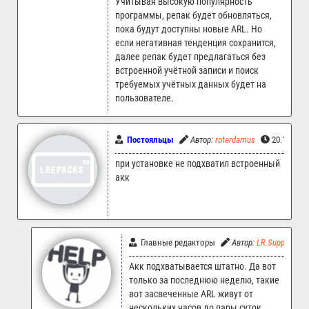
Учитывая высокую популярность
программы, репак будет обновляться,
пока будут доступны новые ARL. Но
если негативная тенденция сохранится,
далее репак будет предлагаться без
встроенной учётной записи и поиск
требуемых учётных данных будет на
пользователе.
Постояльцы
Автор:
roterdamus
20.10.202
при установке не подхватил встроенный
акк
Главные редакторы
Автор:
LR.Support
Акк подхватывается штатно. Да вот
только за последнюю неделю, такие
вот засвеченные ARL живут от
нескольких часов до пары суток.