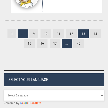
1
...
9
10
11
12
13
14
15
16
17
...
45
SELECT YOUR LANGUAGE
Powered by
Translate