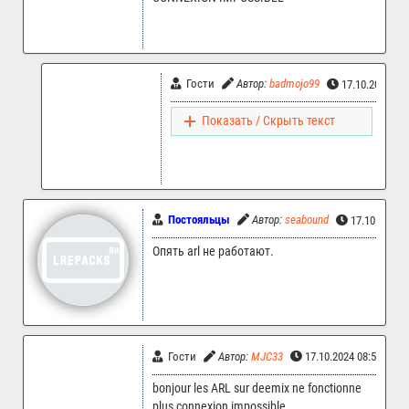
Гости
Автор:
badmojo99
17.10.2024 13
Показать / Скрыть текст
Постояльцы
Автор:
seabound
17.10.2024 
Опять arl не работают.
Гости
Автор:
MJC33
17.10.2024 08:55
bonjour les ARL sur deemix ne fonctionne
plus connexion impossible