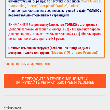
GIF-инструкции
(образцы) по загрузке с сервисов:
"DailyUploads"
,
"DataVaults"
,
"FreeDl"
,
"JioUpload"
,
"Katfile"
,
"Srtlink"
.
Главное правило для всех сервисов:
загружайте файл ТОЛЬКО с
первоначально открывшейся страницы!!!
ВНИМАНИЕ!!! Все
репаки публикуются ТОЛЬКО в zip-архивах
(дополнительные материалы иногда в 7z) и
НЕ требуют пароль
для распаковки! Если загрузили небольшой EXE-файл или архив
не заявленного размера -
это НЕ репак!
Прямые ссылки на загрузку (KrakenFiles / Яндекс Диск)
доступны только для группы
"Меценат" (Что такое Premium?)
.
Репаки программ для интернета
ПЕРЕХОДИТЕ В ГРУППУ "МЕЦЕНАТ" И
ЗАГРУЖАЙТЕ РЕПАКИ БЫСТРЕЕ И УДОБНЕЕ
Информация