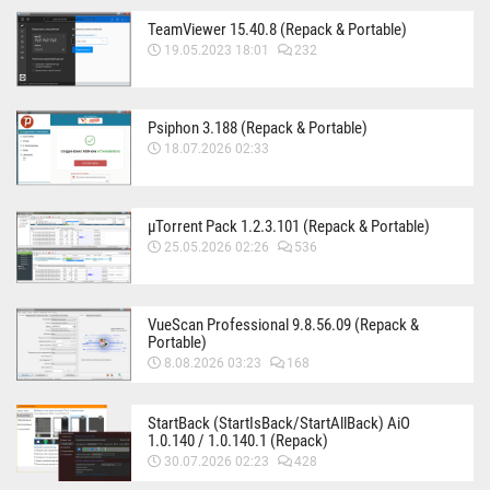
TeamViewer 15.40.8 (Repack & Portable)
19.05.2023 18:01
232
Psiphon 3.188 (Repack & Portable)
18.07.2026 02:33
µTorrent Pack 1.2.3.101 (Repack & Portable)
25.05.2026 02:26
536
VueScan Professional 9.8.56.09 (Repack &
Portable)
8.08.2026 03:23
168
StartBack (StartIsBack/StartAllBack) AiO
1.0.140 / 1.0.140.1 (Repack)
30.07.2026 02:23
428