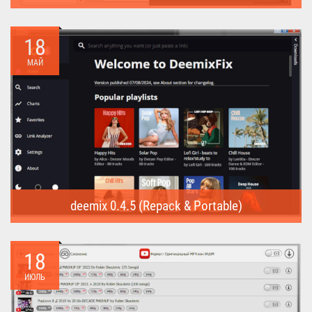
Internet Download Manager (Repack) - это программа
предназначена для...
18
МАЙ
deemix 0.4.5 (Repack & Portable)
deemix (Repack & Portable) - программа позволяет скачивать
треки...
18
ИЮЛЬ